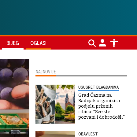
BIJEG
OGLASI
NAJNOVIJE
USUSRET BLAGDANIMA
Grad Čazma na
Badnjak organizira
podjelu prženih
ribica: ''Sve ste
pozvani i dobrodošli''
OBAVIJEST