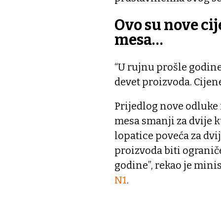
Ovo su nove cij
mesa…
“U rujnu prošle godin
devet proizvoda. Cijen
Prijedlog nove odluke 
mesa smanji za dvije ku
lopatice poveća za dvij
proizvoda biti ograniče
godine”, rekao je mini
N1
.