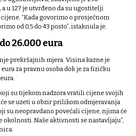
a u 127 je utvrđeno da su ugostitelji
cijene. “Kada govorimo o prosječnom
imo od 0,5 do 43 posto”, istaknula je.
 do 26.000 eura
nje prekršajnih mjera. Visina kazne je
 eura za pravnu osoba dok je za fizičku
eura.
koji su tijekom nadzora vratili cijene svojih
 će se uzeti u obzir prilikom odmjeravanja
koji su neopravdano povećali cijene, njima će
e okolnosti. Naše aktivnosti se nastavljaju”,
nica.