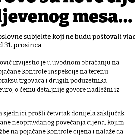
mljevenog mesa…
slovne subjekte koji ne budu poštovali vla
d 31. prosinca
ović izvijestio je u uvodnom obraćanju na
ojačane kontrole inspekcije na terenu
raksu trgovaca i drugih poduzetnika
euro, o čemu detaljnije govore nadležni iz
 sjednici prošli četvrtak donijela zaključak
rane neopravdanog povećanja cijena, kojim
be na pojačane kontrole cijena i nalaže da