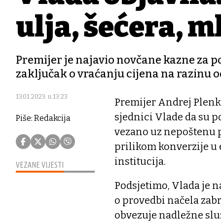
ulja, šećera, 
Premijer je najavio novčane kazne za po
zaključak o vraćanju cijena na razinu o
13.01.2023. u 13:23
Premijer Andrej Plenk
sjednici Vlade da su p
Piše: Redakcija
vezano uz nepoštenu p
prilikom konverzije u 
institucija.
VEZANE VIJESTI
Podsjetimo, Vlada je na
o provedbi načela zab
obvezuje nadležne služ