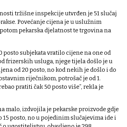
osti tržišne inspekcije utvrđen je 51 slučaj
rakse. Povećanje cijena je u uslužnim
 potom pekarska djelatnost te trgovina na
70 posto subjekata vratilo cijene na one od
d frizerskih usluga, njege tijela došlo je u
jena od 20 posto, no kod nekih je došlo i do
ostavnim riječnikom, potrošač je od 1.
ebao pratiti čak 50 posto više”, rekla je
 na malo, izdvojila je pekarske proizvode gdje
o 15 posto, no u pojedinim slučajevima ide i
č o ugostiteljstvu, obavljeno je 298