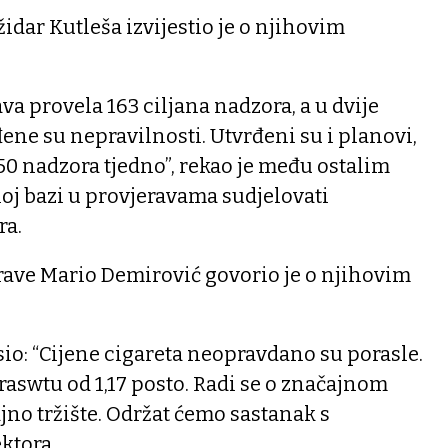
idar Kutleša izvijestio je o njihovim
va provela 163 ciljana nadzora, a u dvije
đene su nepravilnosti. Utvrđeni su i planovi,
0 nadzora tjedno”, rekao je među ostalim
noj bazi u provjeravama sudjelovati
ra.
rave Mario Demirović govorio je o njihovim
io: “Cijene cigareta neopravdano su porasle.
raswtu od 1,17 posto. Radi se o značajnom
no tržište. Održat ćemo sastanak s
ktora.