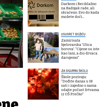
Darkom i Reciklažno
na Badnjak rade, ali
skraćeno. Evo do kada
možete doći...
USUSRET BOŽIĆU
Zamirisala
bjelovarska 'Ulica
borova': ''Cijene su iste
kao lani, a dio drvaca
darujemo''
ZA SIGURNU ŠKOLU
Škole pozivaju:
''Dođite danas u 18
sati i zajedno s nama
odajte počast žrtvama
iz OŠ Prečko''
ene