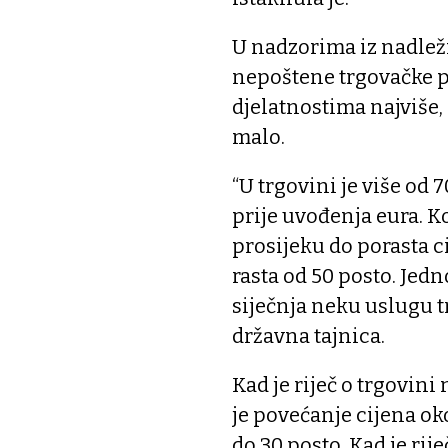
U nadzorima iz nadležn
nepoštene trgovačke p
djelatnostima najviše,
malo.
“U trgovini je više od 
prije uvođenja eura. Ko
prosijeku do porasta ci
rasta od 50 posto. Jedn
siječnja neku uslugu tr
državna tajnica.
Kad je riječ o trgovini
je povećanje cijena ok
do 30 posto. Kad je rije