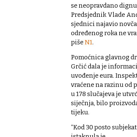
se neopravdano dignute
Predsjednik Vlade And
sjednici najavio novča
određenog roka ne vrat
piše
N1
.
Pomoćnica glavnog dr
Grčić dala je informac
uvođenje eura. Inspektor
vraćene na razinu od pr
u 178 slučajeva je utv
siječnja, bilo proizvod
tijeku.
“Kod 30 posto subjekat
istaknula je.