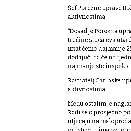
Šef Porezne uprave Bož
aktivnostima.
“Dosad je Porezna upra
trećine slučajeva utvr
imat ćemo najmanje 25
dodajući da će na tjed
najmanje sto inspekto
Ravnatelj Carinske up
aktivnostima.
Među ostalim je naglas
Radi se o prosječno po
utjecaju na maloprodaj
prdstavnicima ovog se