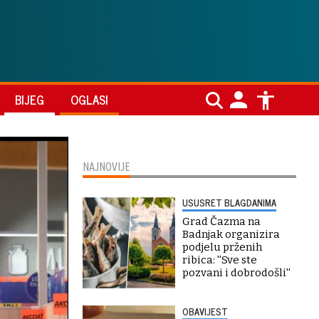
BIJEG
OGLASI
NAJNOVIJE
USUSRET BLAGDANIMA
Grad Čazma na
Badnjak organizira
podjelu prženih
ribica: ''Sve ste
pozvani i dobrodošli''
OBAVIJEST