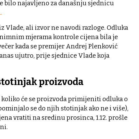
je bilo najavljeno za današnju sjednicu
.
 iz Vlade, ali izvor ne navodi razloge. Odluka
znimnim mjerama kontrole cijena bila je
večer kada se premijer Andrej Plenković
 danas ujutro, prije sjednice Vlade koja
stotinjak proizvoda
 koliko će se proizvoda primijeniti odluka o
ominjalo se do njih stotinjak ako ne i više),
jena vratiti na sredinu prosinca, 1.12. prošle
ni.