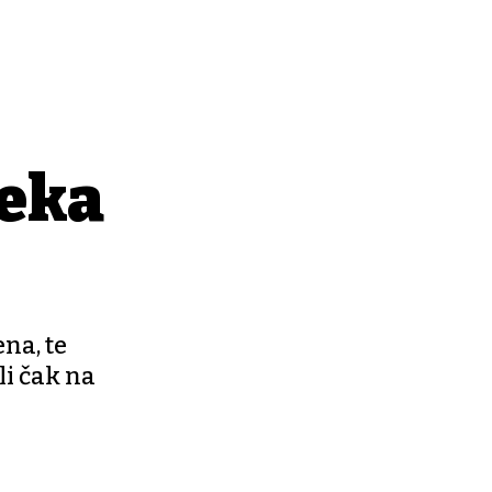
čeka
na, te
li čak na