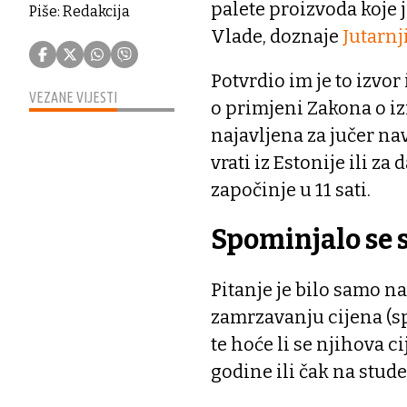
palete proizvoda koje 
Piše: Redakcija
Vlade, doznaje
Jutarnji
Potvrdio im je to izvor
VEZANE VIJESTI
o primjeni Zakona o i
najavljena za jučer na
vrati iz Estonije ili za
započinje u 11 sati.
Spominjalo se 
Pitanje je bilo samo na
zamrzavanju cijena (sp
te hoće li se njihova ci
godine ili čak na stude