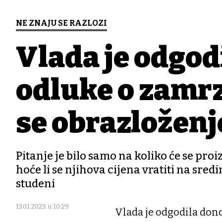
NE ZNAJU SE RAZLOZI
Vlada je odgod
odluke o zamrz
se obrazloženj
Pitanje je bilo samo na koliko će se pro
hoće li se njihova cijena vratiti na sred
studeni
13.01.2023. u 10:29
Vlada je odgodila don