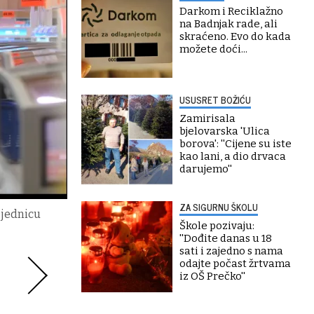
Darkom i Reciklažno
na Badnjak rade, ali
skraćeno. Evo do kada
možete doći...
USUSRET BOŽIĆU
Zamirisala
bjelovarska 'Ulica
borova': ''Cijene su iste
kao lani, a dio drvaca
darujemo''
ZA SIGURNU ŠKOLU
sjednicu
Škole pozivaju:
''Dođite danas u 18
sati i zajedno s nama
odajte počast žrtvama
iz OŠ Prečko''