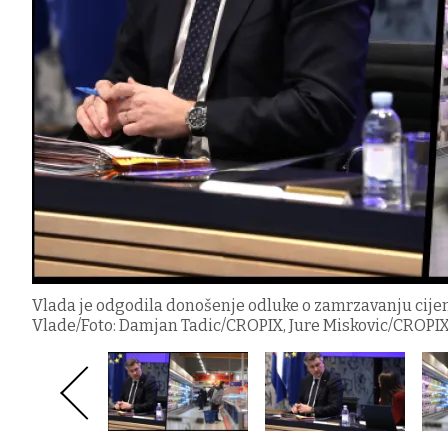
Vlada je odgodila donošenje odluke o zamrzavanju cijena
Vlade/Foto: Damjan Tadic/CROPIX, Jure Miskovic/CROPI