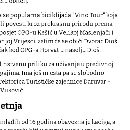
lu obitelj.
 se popularna biciklijada "Vino Tour" koja
avili povesti kroz prekrasnu prirodu prema
 posjet OPG-u Kešić u Velikoj Maslenjači i
njoj Vrijesci, zatim će se obići Dvorac Dioš
učak kod OPG-a Horvat u naselju Dioš.
dinstvenu priliku za uživanje u predivnoj
gajima. Ima još mjesta pa se slobodno
irektorica Turističke zajednice Daruvar -
 Vuković.
etnja
mlađih od 16 godina obavezna je kaciga, a