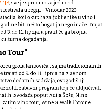
VDJE
, sve je spremno za jedan od
 festivala u regiji - Vinodar 2023.
acija, koji okuplja zaljubljenike u vino i
godine biti nešto bogatija nego inače. Trajat
 3. do 11. lipnja, a pratit će ga brojna
 kulturna događanja.
no Tour"
orcu grofa Jankovića i sajma tradicionalnih
e trajati od 9. do 11. lipnja na glavnom
tstvo dodatnih sadržaja, ovogodišnji
raznolik zabavni program koji će uključivati
atih izvođača poput Adija Šoše, Nine
h, zatim Vino tour, Wine & Walk i brojne