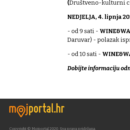
(
Društveno-kulturni c
NEDJELJA, 4. lipnja 20
- od 9 sati -
WINE&WA
Daruvar) - polazak is
- od 10 sati -
WINE&WAL
Dobijte informaciju od
Copyright © Mojportal 2020. Sva prava pridržana.