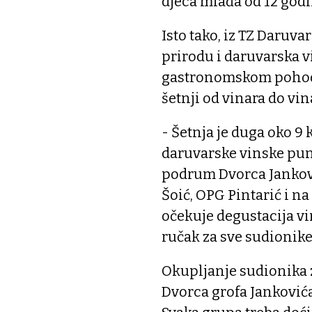
djeca mlađa od 12 godi
Isto tako, iz TZ Daruva
prirodu i daruvarska v
gastronomskom pohod
šetnji od vinara do vin
- Šetnja je duga oko 9 
daruvarske vinske punk
podrum Dvorca Jankovi
Šoić, OPG Pintarić i 
očekuje degustacija vi
ručak za sve sudionike
Okupljanje sudionika z
Dvorca grofa Jankovića.