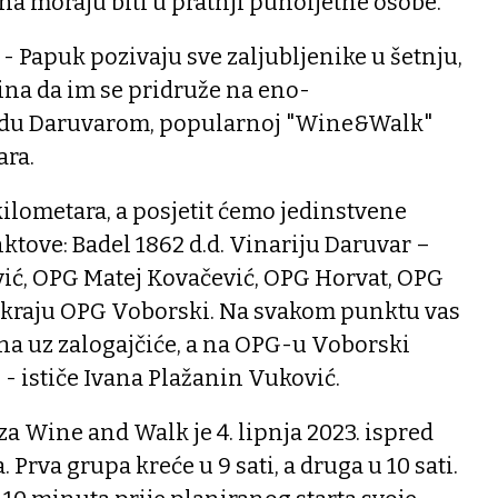
na moraju biti u pratnji punoljetne osobe.
r - Papuk pozivaju sve zaljubljenike u šetnju,
ina da im se pridruže na eno-
u Daruvarom, popularnoj "Wine&Walk"
ara.
kilometara, a posjetit ćemo jedinstvene
tove: Badel 1862 d.d. Vinariju Daruvar –
ć, OPG Matej Kovačević, OPG Horvat, OPG
na kraju OPG Voborski. Na svakom punktu vas
na uz zalogajčiće, a na OPG-u Voborski
 - ističe Ivana Plažanin Vuković.
a Wine and Walk je 4. lipnja 2023. ispred
 Prva grupa kreće u 9 sati, a druga u 10 sati.