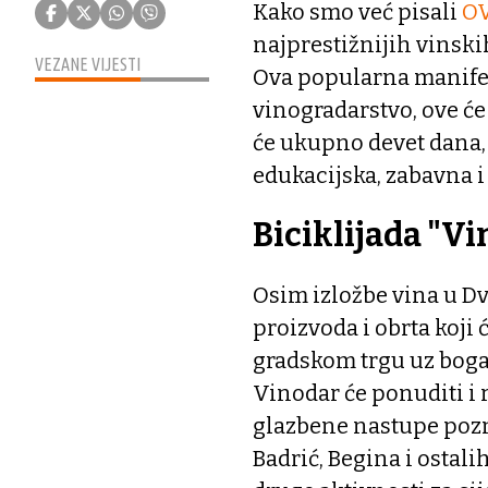
Kako smo već pisali
O
najprestižnijih vinskih
VEZANE VIJESTI
Ova popularna manifest
vinogradarstvo, ove će 
će ukupno devet dana, od
edukacijska, zabavna i
Biciklijada "Vi
Osim izložbe vina u Dv
proizvoda i obrta koji ć
gradskom trgu uz boga
Vinodar će ponuditi i 
glazbene nastupe pozn
Badrić, Begina i ostali