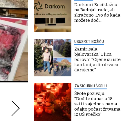
Darkom i Reciklažno
na Badnjak rade, ali
skraćeno. Evo do kada
možete doći...
USUSRET BOŽIĆU
Zamirisala
bjelovarska 'Ulica
borova': ''Cijene su iste
kao lani, a dio drvaca
darujemo''
ZA SIGURNU ŠKOLU
Škole pozivaju:
''Dođite danas u 18
sati i zajedno s nama
odajte počast žrtvama
iz OŠ Prečko''