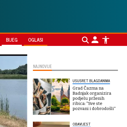
BIJEG
OGLASI
NAJNOVIJE
USUSRET BLAGDANIMA
Grad Čazma na
Badnjak organizira
podjelu prženih
ribica: ''Sve ste
pozvani i dobrodošli''
OBAVIJEST