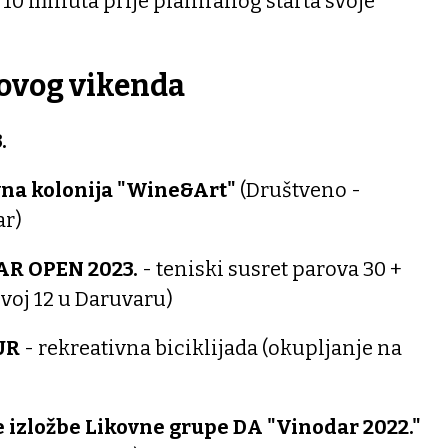
 10 minuta prije planiranog starta svoje
ovog vikenda
.
na kolonija "Wine&Art"
(Društveno -
ar)
R OPEN 2023.
- teniski susret parova 30 +
evoj 12 u Daruvaru)
UR
- rekreativna biciklijada (okupljanje na
 izložbe Likovne grupe DA "Vinodar 2022."