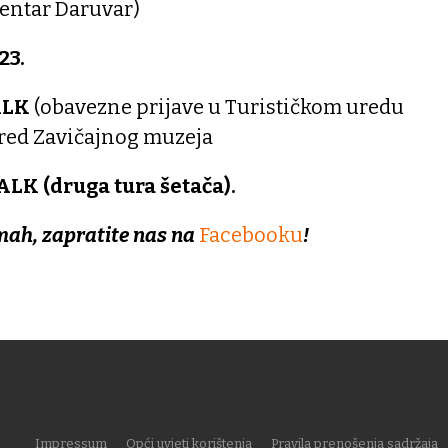
entar Daruvar)
23.
LK
(obavezne prijave u Turističkom uredu
pred Zavičajnog muzeja
K (druga tura šetača).
mah, zapratite nas na
Facebooku
!
Impressum
Opći uvjeti korištenja
Pravila prenošenja sadržaja