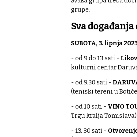
Svaka grupa treba doći
grupe.
Sva događanja 
SUBOTA, 3. lipnja 2023
- od 9 do 13 sati -
Likov
kulturni centar Daruv
- od 9.30 sati -
DARUVA
(teniski tereni u Botić
- od 10 sati -
VINO TO
Trgu kralja Tomislava)
- 13. 30 sati -
Otvorenje