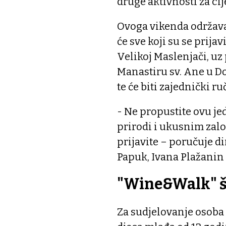
druge aktivnosti za cije
Ovoga vikenda održava
će sve koji su se prij
Velikoj Maslenjači, uz
Manastiru sv. Ane u Do
te će biti zajednički r
- Ne propustite ovu je
prirodi i ukusnim zalo
prijavite – poručuje d
Papuk, Ivana Plažanin
"Wine&Walk" š
Za sudjelovanje osoba 