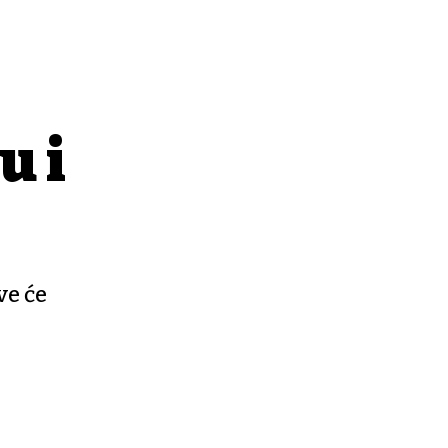
u i
ve će