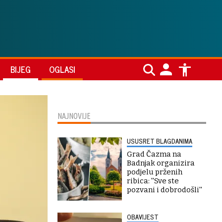
BIJEG
OGLASI
NAJNOVIJE
USUSRET BLAGDANIMA
Grad Čazma na
Badnjak organizira
podjelu prženih
ribica: ''Sve ste
pozvani i dobrodošli''
OBAVIJEST