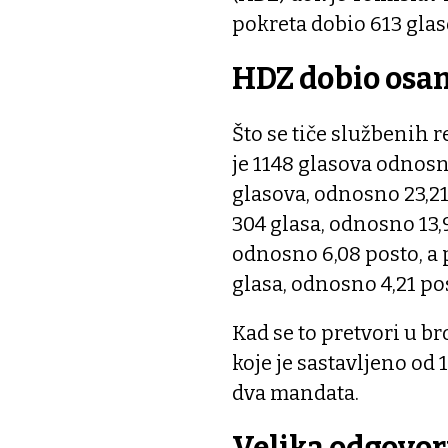
pokreta dobio 613 glas
HDZ dobio os
Što se tiče službenih r
je 1148 glasova odnosno
glasova, odnosno 23,21 
304 glasa, odnosno 13,9
odnosno 6,08 posto, a p
glasa, odnosno 4,21 po
Kad se to pretvori u b
koje je sastavljeno od 
dva mandata.
Velika odgovo