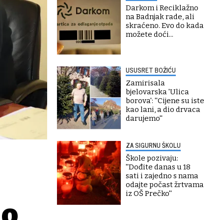
Darkom i Reciklažno
na Badnjak rade, ali
skraćeno. Evo do kada
možete doći...
USUSRET BOŽIĆU
Zamirisala
bjelovarska 'Ulica
borova': ''Cijene su iste
kao lani, a dio drvaca
darujemo''
ZA SIGURNU ŠKOLU
Škole pozivaju:
''Dođite danas u 18
sati i zajedno s nama
odajte počast žrtvama
iz OŠ Prečko''
io