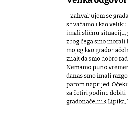
- Zahvaljujem se građ
shvaćamo i kao veliku
imali sličnu situaciju
zbog čega smo morali b
mojeg kao gradonačeln
znak da smo dobro radi
Nemamo puno vremena 
danas smo imali razgo
parom naprijed. Očeku
za četiri godine dobit
gradonačelnik Lipika,