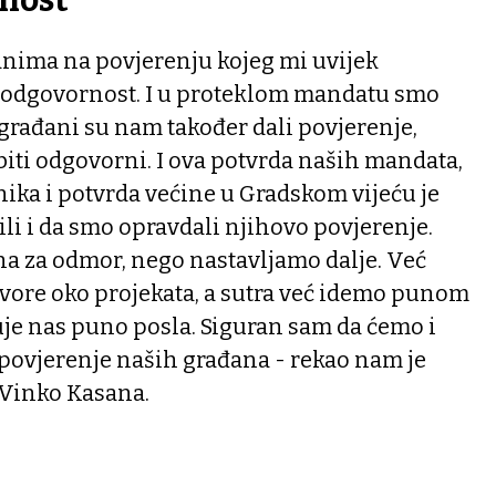
anima na povjerenju kojeg mi uvijek
 odgovornost. I u proteklom mandatu smo
, građani su nam također dali povjerenje,
iti odgovorni. I ova potvrda naših mandata,
ika i potvrda većine u Gradskom vijeću je
li i da smo opravdali njihovo povjerenje.
za odmor, nego nastavljamo dalje. Već
vore oko projekata, a sutra već idemo punom
je nas puno posla. Siguran sam da ćemo i
i povjerenje naših građana - rekao nam je
 Vinko Kasana.