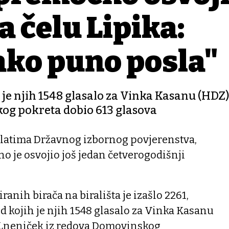
a čelu Lipika:
ako puno posla"
h je njih 1548 glasalo za Vinka Kasanu (HDZ)
og pokreta dobio 613 glasova
latima Državnog izbornog povjerenstva,
 je osvojio još jedan četverogodišnji
ranih birača na birališta je izašlo 2261,
d kojih je njih 1548 glasalo za Vinka Kasanu
 Lneniček iz redova Domovinskog