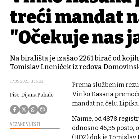
treći mandat n
"Očekuje nas j
Na birališta je izašao 2261 birač od koji
Tomislav Lneniček iz redova Domovinsk
17.05.2021. u 16:22
Prema službenim rezu
Vinko Kasana premoćno
Piše: Dijana Puhalo
mandat na čelu Lipika.
Naime, od 4878 registri
VEZANE VIJESTI
odnosno 46,35 posto, o
(HDZ) dok je Tomislav