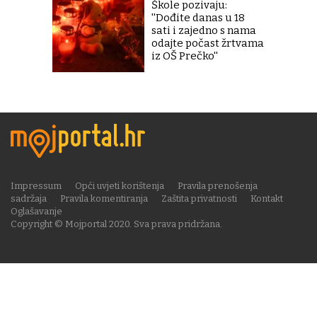
Škole pozivaju:
''Dođite danas u 18
sati i zajedno s nama
odajte počast žrtvama
iz OŠ Prečko''
Impressum
Opći uvjeti korištenja
Pravila prenošenja
sadržaja
Pravila komentiranja
Zaštita privatnosti
Kontakt
Oglašavanje
Copyright © Mojportal 2020. Sva prava pridržana.