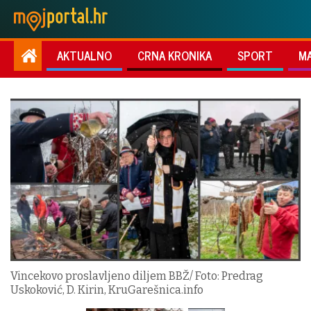
AKTUALNO
CRNA KRONIKA
SPORT
M
Vincekovo proslavljeno diljem BBŽ/ Foto: Predrag
Uskoković, D. Kirin, KruGarešnica.info