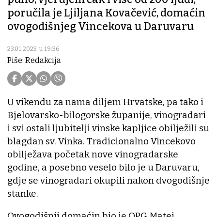
poručila je Ljiljana Kovačević, domaćin
ovogodišnjeg Vincekova u Daruvaru
23.01.2023. u 19:36
Piše: Redakcija
U vikendu za nama diljem Hrvatske, pa tako i
Bjelovarsko-bilogorske županije, vinogradari
i svi ostali ljubitelji vinske kapljice obilježili su
blagdan sv. Vinka. Tradicionalno Vincekovo
obilježava početak nove vinogradarske
godine, a posebno veselo bilo je u Daruvaru,
gdje se vinogradari okupili nakon dvogodišnje
stanke.
Ovogodišnji domaćin bio je OPG Matej