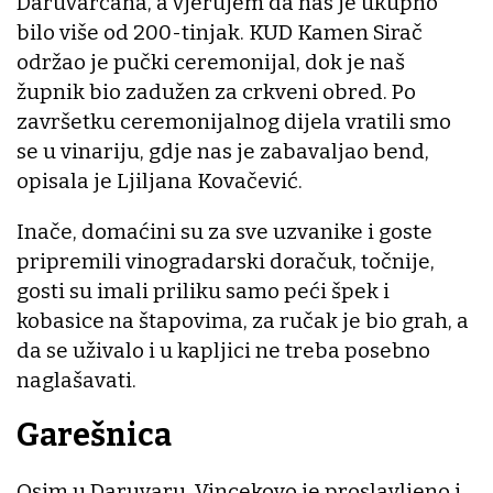
Daruvarčana, a vjerujem da nas je ukupno
bilo više od 200-tinjak. KUD Kamen Sirač
održao je pučki ceremonijal, dok je naš
župnik bio zadužen za crkveni obred. Po
završetku ceremonijalnog dijela vratili smo
se u vinariju, gdje nas je zabavaljao bend,
opisala je Ljiljana Kovačević.
Inače, domaćini su za sve uzvanike i goste
pripremili vinogradarski doračuk, točnije,
gosti su imali priliku samo peći špek i
kobasice na štapovima, za ručak je bio grah, a
da se uživalo i u kapljici ne treba posebno
naglašavati.
Garešnica
Osim u Daruvaru, Vincekovo je proslavljeno i