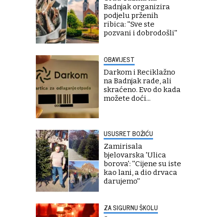
Badnjak organizira
podjelu prženih
ribica: ''Sve ste
pozvani i dobrodošli''
OBAVIJEST
Darkom i Reciklažno
na Badnjak rade, ali
skraćeno. Evo do kada
možete doći...
USUSRET BOŽIĆU
Zamirisala
bjelovarska 'Ulica
borova': ''Cijene su iste
kao lani, a dio drvaca
darujemo''
ZA SIGURNU ŠKOLU