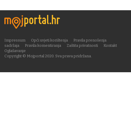
Impressum
Opći uvjeti korištenja
Pravila prenošenja
sadržaja
Pravila komentiranja
Zaštita privatnosti
Kontakt
Oglašavanje
Copyright © Mojportal 2020. Sva prava pridržana.