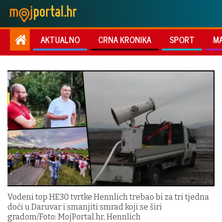
AKTUALNO
CRNA KRONIKA
SPORT
M
Vodeni top HE30 tvrtke Hennlich trebao bi za tri tjedna
doći u Daruvar i smanjiti smrad koji se širi
gradom/Foto: MojPortal.hr, Hennlich