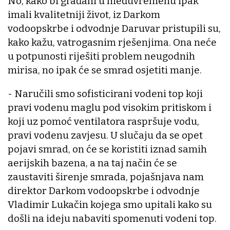
No, kako bi građani u međuvremenu ipak
imali kvalitetniji život, iz Darkom
vodoopskrbe i odvodnje Daruvar pristupili su,
kako kažu, vatrogasnim rješenjima. Ona neće
u potpunosti riješiti problem neugodnih
mirisa, no ipak će se smrad osjetiti manje.
- Naručili smo sofisticirani vodeni top koji
pravi vodenu maglu pod visokim pritiskom i
koji uz pomoć ventilatora raspršuje vodu,
pravi vodenu zavjesu. U slučaju da se opet
pojavi smrad, on će se koristiti iznad samih
aerijskih bazena, a na taj način će se
zaustaviti širenje smrada, pojašnjava nam
direktor Darkom vodoopskrbe i odvodnje
Vladimir Lukačin kojega smo upitali kako su
došli na ideju nabaviti spomenuti vodeni top.