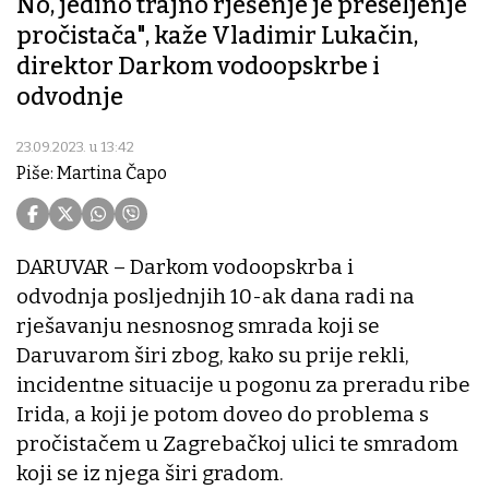
No, jedino trajno rješenje je preseljenje
pročistača", kaže Vladimir Lukačin,
direktor Darkom vodoopskrbe i
odvodnje
23.09.2023. u 13:42
Piše: Martina Čapo
DARUVAR – Darkom vodoopskrba i
odvodnja posljednjih 10-ak dana radi na
rješavanju nesnosnog smrada koji se
Daruvarom širi zbog, kako su prije rekli,
incidentne situacije u pogonu za preradu ribe
Irida, a koji je potom doveo do problema s
pročistačem u Zagrebačkoj ulici te smradom
koji se iz njega širi gradom.