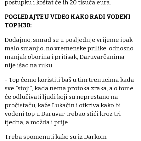
postupku i koštat će ih 20 tisuća eura.
POGLEDAJTE U VIDEO KAKO RADI VODENI
TOP H30:
Dodajmo, smrad se u posljednje vrijeme ipak
malo smanjio, no vremenske prilike, odnosno
manjak oborina i pritisak, Daruvarčanima
nije išao na ruku.
- Top ćemo koristiti baš u tim trenucima kada
sve "stoji", kada nema protoka zraka, a o tome
će odlučivati ljudi koji su neprestano na
pročistaču, kaže Lukačin i otkriva kako bi
vodeni top u Daruvar trebao stići kroz tri
tjedna, a možda i prije.
Treba spomenuti kako su iz Darkom