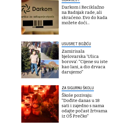
Darkom i Reciklažno
na Badnjak rade, ali
skraćeno. Evo do kada
možete doći...
USUSRET BOŽIĆU
Zamirisala
bjelovarska 'Ulica
borova': ''Cijene su iste
kao lani, a dio drvaca
darujemo''
ZA SIGURNU ŠKOLU
Škole pozivaju:
''Dođite danas u 18
sati i zajedno s nama
odajte počast žrtvama
iz OŠ Prečko''