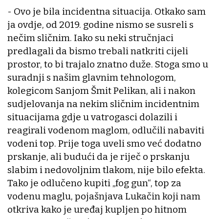
- Ovo je bila incidentna situacija. Otkako sam
ja ovdje, od 2019. godine nismo se susreli s
nečim sličnim. Iako su neki stručnjaci
predlagali da bismo trebali natkriti cijeli
prostor, to bi trajalo znatno duže. Stoga smo u
suradnji s našim glavnim tehnologom,
kolegicom Sanjom Šmit Pelikan, ali i nakon
sudjelovanja na nekim sličnim incidentnim
situacijama gdje u vatrogasci dolazili i
reagirali vodenom maglom, odlučili nabaviti
vodeni top. Prije toga uveli smo već dodatno
prskanje, ali budući da je riječ o prskanju
slabim i nedovoljnim tlakom, nije bilo efekta.
Tako je odlučeno kupiti „fog gun“, top za
vodenu maglu, pojašnjava Lukačin koji nam
otkriva kako je uređaj kupljen po hitnom