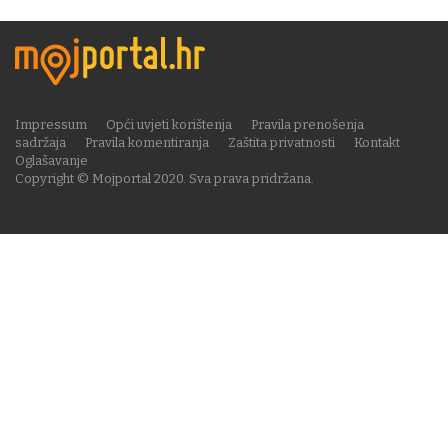
Impressum
Opći uvjeti korištenja
Pravila prenošenja
sadržaja
Pravila komentiranja
Zaštita privatnosti
Kontakt
Oglašavanje
Copyright © Mojportal 2020. Sva prava pridržana.