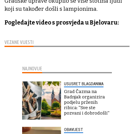
Gradske uprave okupilo se više stotina ljudi
koji su također došli s lampionima.
Pogledajte video s prosvjeda u Bjelovaru:
VEZANE VIJESTI
NAJNOVIJE
USUSRET BLAGDANIMA
Grad Čazma na
Badnjak organizira
podjelu prženih
ribica: ''Sve ste
pozvani i dobrodošli''
OBAVIJEST