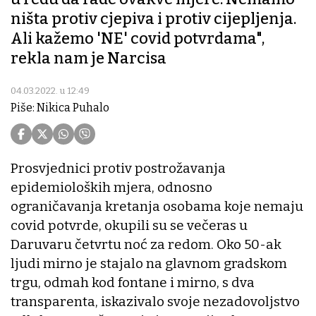
ništa protiv cjepiva i protiv cijepljenja.
Ali kažemo 'NE' covid potvrdama",
rekla nam je Narcisa
04.03.2022. u 12:49
Piše: Nikica Puhalo
Prosvjednici protiv postrožavanja
epidemioloških mjera, odnosno
ograničavanja kretanja osobama koje nemaju
covid potvrde, okupili su se večeras u
Daruvaru četvrtu noć za redom. Oko 50-ak
ljudi mirno je stajalo na glavnom gradskom
trgu, odmah kod fontane i mirno, s dva
transparenta, iskazivalo svoje nezadovoljstvo