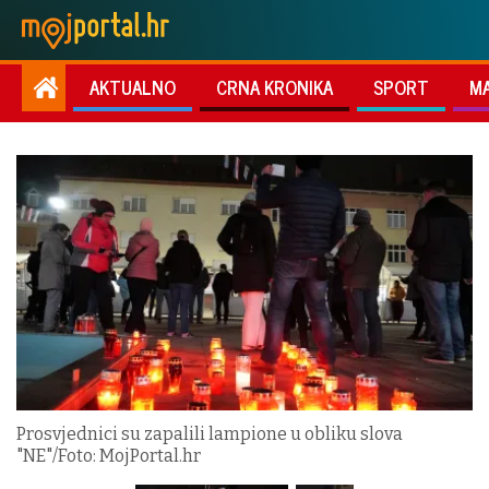
AKTUALNO
CRNA KRONIKA
SPORT
M
Prosvjednici su zapalili lampione u obliku slova
"NE"/Foto: MojPortal.hr