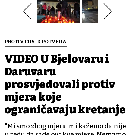
PROTIV COVID POTVRDA
VIDEO U Bjelovaru i
Daruvaru
prosvjedovali protiv
mjera koje
ograničavaju kretanje
"Mi smo zbog mjera, mi kažemo da nije
u redu da rade ovakve mjere. Nemamo