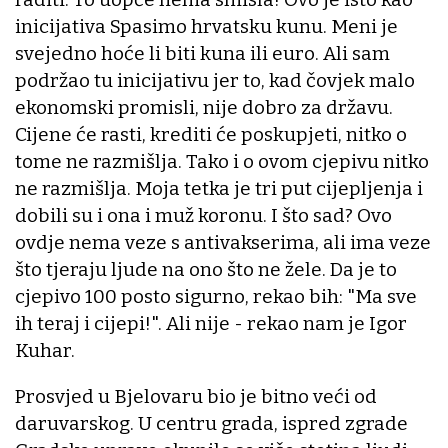
inicijativa Spasimo hrvatsku kunu. Meni je
svejedno hoće li biti kuna ili euro. Ali sam
podržao tu inicijativu jer to, kad čovjek malo
ekonomski promisli, nije dobro za državu.
Cijene će rasti, krediti će poskupjeti, nitko o
tome ne razmišlja. Tako i o ovom cjepivu nitko
ne razmišlja. Moja tetka je tri put cijepljenja i
dobili su i ona i muž koronu. I što sad? Ovo
ovdje nema veze s antivakserima, ali ima veze
što tjeraju ljude na ono što ne žele. Da je to
cjepivo 100 posto sigurno, rekao bih: "Ma sve
ih teraj i cijepi!". Ali nije - rekao nam je Igor
Kuhar.
Prosvjed u Bjelovaru bio je bitno veći od
daruvarskog. U centru grada, ispred zgrade