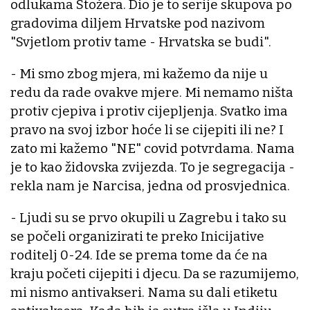
odlukama Stožera. Dio je to serije skupova po
gradovima diljem Hrvatske pod nazivom
"Svjetlom protiv tame - Hrvatska se budi".
- Mi smo zbog mjera, mi kažemo da nije u
redu da rade ovakve mjere. Mi nemamo ništa
protiv cjepiva i protiv cijepljenja. Svatko ima
pravo na svoj izbor hoće li se cijepiti ili ne? I
zato mi kažemo "NE" covid potvrdama. Nama
je to kao židovska zvijezda. To je segregacija -
rekla nam je Narcisa, jedna od prosvjednica.
- Ljudi su se prvo okupili u Zagrebu i tako su
se počeli organizirati te preko Inicijative
roditelj 0-24. Ide se prema tome da će na
kraju početi cijepiti i djecu. Da se razumijemo,
mi nismo antivakseri. Nama su dali etiketu