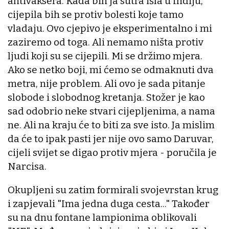
antivaksera. Kada bih ja sutra išla u Indiju,
cijepila bih se protiv bolesti koje tamo
vladaju. Ovo cjepivo je eksperimentalno i mi
zaziremo od toga. Ali nemamo ništa protiv
ljudi koji su se cijepili. Mi se držimo mjera.
Ako se netko boji, mi ćemo se odmaknuti dva
metra, nije problem. Ali ovo je sada pitanje
slobode i slobodnog kretanja. Stožer je kao
sad odobrio neke stvari cijepljenima, a nama
ne. Ali na kraju će to biti za sve isto. Ja mislim
da će to ipak pasti jer nije ovo samo Daruvar,
cijeli svijet se digao protiv mjera - poručila je
Narcisa.
Okupljeni su zatim formirali svojevrstan krug
i zapjevali "Ima jedna duga cesta..." Također
su na dnu fontane lampionima oblikovali