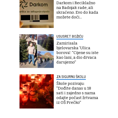
Darkom i Reciklažno
na Badnjak rade, ali
skraćeno. Evo do kada
možete doći...
USUSRET BOŽIĆU
Zamirisala
bjelovarska 'Ulica
borova': ''Cijene su iste
kao lani, a dio drvaca
darujemo''
ZA SIGURNU ŠKOLU
Škole pozivaju:
''Dođite danas u 18
sati i zajedno s nama
odajte počast žrtvama
iz OŠ Prečko''