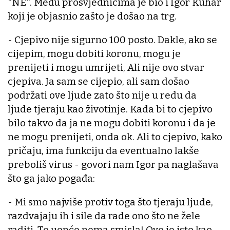
"NE". Među prosvjednicima je bio i Igor Kuhar
koji je objasnio zašto je došao na trg.
- Cjepivo nije sigurno 100 posto. Dakle, ako se
cijepim, mogu dobiti koronu, mogu je
prenijeti i mogu umrijeti, Ali nije ovo stvar
cjepiva. Ja sam se cijepio, ali sam došao
podržati ove ljude zato što nije u redu da
ljude tjeraju kao životinje. Kada bi to cjepivo
bilo takvo da ja ne mogu dobiti koronu i da je
ne mogu prenijeti, onda ok. Ali to cjepivo, kako
pričaju, ima funkciju da eventualno lakše
preboliš virus - govori nam Igor pa naglašava
što ga jako pogađa:
- Mi smo najviše protiv toga što tjeraju ljude,
razdvajaju ih i sile da rade ono što ne žele
raditi. To uopće nema smisla! Ovo je isto kao