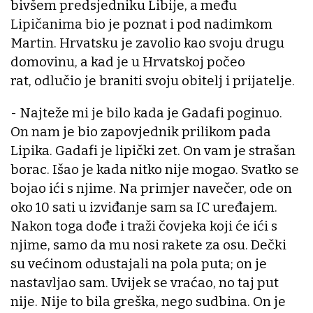
bivšem predsjedniku Libije, a među
Lipičanima bio je poznat i pod nadimkom
Martin. Hrvatsku je zavolio kao svoju drugu
domovinu, a kad je u Hrvatskoj počeo
rat, odlučio je braniti svoju obitelj i prijatelje.
- Najteže mi je bilo kada je Gadafi poginuo.
On nam je bio zapovjednik prilikom pada
Lipika. Gadafi je lipički zet. On vam je strašan
borac. Išao je kada nitko nije mogao. Svatko se
bojao ići s njime. Na primjer navečer, ode on
oko 10 sati u izviđanje sam sa IC uređajem.
Nakon toga dođe i traži čovjeka koji će ići s
njime, samo da mu nosi rakete za osu. Dečki
su većinom odustajali na pola puta; on je
nastavljao sam. Uvijek se vraćao, no taj put
nije. Nije to bila greška, nego sudbina. On je