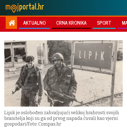
AKTUALNO
CRNA KRONIKA
SPORT
M
Lipik je oslobođen zahvaljujući velikoj hrabrosti svojih
branitelja koji su ga od prvog napada čuvali kao vjerni
gospodari/Foto: Compas.hr