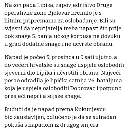
Nakon pada Lipika, zapovjedništvo Druge
operativne zone Bjelovar krenulo je s
hitnim pripremama za oslobađanje. Bili su
svjesni da neprijatelja treba napasti što prije,
dok snage 5. banjalučkog korpusa ne dovuku
u grad dodatne snage i ne učvrste obranu.
Napad je počeo 5. prosinca u 9 sati ujutro, a
do večeri hrvatske su snage uspjele osloboditi
sjeverni dio Lipika i učvrstiti obranu. Najveći
posao odradila je lipička satnija 76. bataljuna
koja je uspjela osloboditi Dobrovac i potpuno
presjeći neprijateljske snage.
Budući da je napad prema Kukunjevcu
bio zaustavljen, odlučeno je da se sutradan
pokuša s napadom iz drugog smjera.