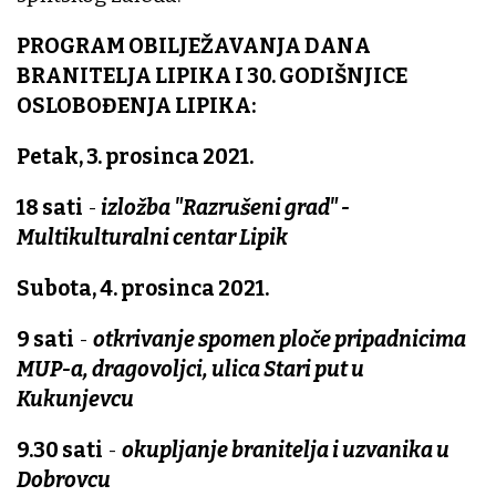
PROGRAM OBILJEŽAVANJA DANA
BRANITELJA LIPIKA I 30. GODIŠNJICE
OSLOBOĐENJA LIPIKA:
Petak, 3. prosinca 2021.
18 sati
-
izložba "Razrušeni grad" -
Multikulturalni centar Lipik
Subota, 4. prosinca 2021.
9 sati
-
otkrivanje spomen ploče pripadnicima
MUP-a, dragovoljci, ulica Stari put u
Kukunjevcu
9.30 sati
-
okupljanje branitelja i uzvanika u
Dobrovcu