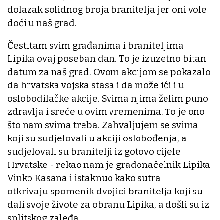
dolazak solidnog broja branitelja jer oni vole
doći u naš grad.
Čestitam svim građanima i braniteljima
Lipika ovaj poseban dan. To je izuzetno bitan
datum za naš grad. Ovom akcijom se pokazalo
da hrvatska vojska stasa i da može ići i u
oslobodilačke akcije. Svima njima želim puno
zdravlja i sreće u ovim vremenima. To je ono
što nam svima treba. Zahvaljujem se svima
koji su sudjelovali u akciji oslobođenja, a
sudjelovali su branitelji iz gotovo cijele
Hrvatske - rekao nam je gradonačelnik Lipika
Vinko Kasana i istaknuo kako sutra
otkrivaju spomenik dvojici branitelja koji su
dali svoje živote za obranu Lipika, a došli su iz
splitskog zaleđa.