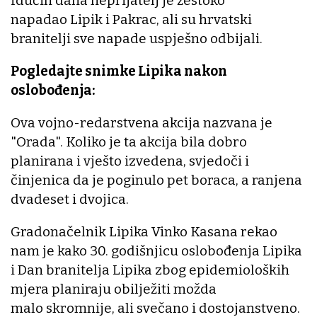
Idućih dana neprijatelj je žestoko
napadao Lipik i Pakrac, ali su hrvatski
branitelji sve napade uspješno odbijali.
Pogledajte snimke Lipika nakon
oslobođenja:
Ova vojno-redarstvena akcija nazvana je
"Orada". Koliko je ta akcija bila dobro
planirana i vješto izvedena, svjedoči i
činjenica da je poginulo pet boraca, a ranjena
dvadeset i dvojica.
Gradonačelnik Lipika Vinko Kasana rekao
nam je kako 30. godišnjicu oslobođenja Lipika
i Dan branitelja Lipika zbog epidemioloških
mjera planiraju obilježiti možda
malo skromnije, ali svečano i dostojanstveno.