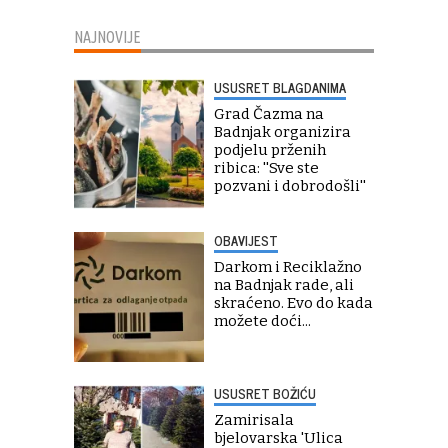
NAJNOVIJE
USUSRET BLAGDANIMA
Grad Čazma na
Badnjak organizira
podjelu prženih
ribica: ''Sve ste
pozvani i dobrodošli''
OBAVIJEST
Darkom i Reciklažno
na Badnjak rade, ali
skraćeno. Evo do kada
možete doći...
USUSRET BOŽIĆU
Zamirisala
bjelovarska 'Ulica