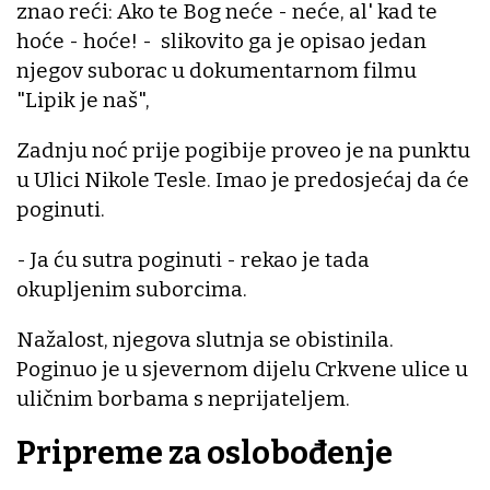
znao reći: Ako te Bog neće - neće, al' kad te
hoće - hoće! - slikovito ga je opisao jedan
njegov suborac u dokumentarnom filmu
"Lipik je naš",
Zadnju noć prije pogibije proveo je na punktu
u Ulici Nikole Tesle. Imao je predosjećaj da će
poginuti.
- Ja ću sutra poginuti - rekao je tada
okupljenim suborcima.
Nažalost, njegova slutnja se obistinila.
Poginuo je u sjevernom dijelu Crkvene ulice u
uličnim borbama s neprijateljem.
Pripreme za oslobođenje