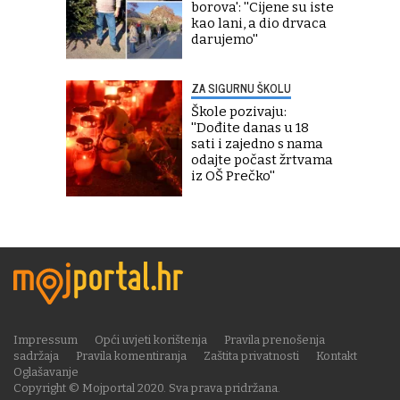
borova': ''Cijene su iste
kao lani, a dio drvaca
darujemo''
ZA SIGURNU ŠKOLU
Škole pozivaju:
''Dođite danas u 18
sati i zajedno s nama
odajte počast žrtvama
iz OŠ Prečko''
Impressum
Opći uvjeti korištenja
Pravila prenošenja
sadržaja
Pravila komentiranja
Zaštita privatnosti
Kontakt
Oglašavanje
Copyright © Mojportal 2020. Sva prava pridržana.