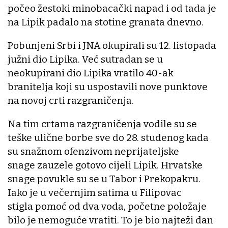
počeo žestoki minobacački napad i od tada je
na Lipik padalo na stotine granata dnevno.
Pobunjeni Srbi i JNA okupirali su 12. listopada
južni dio Lipika. Već sutradan se u
neokupirani dio Lipika vratilo 40-ak
branitelja koji su uspostavili nove punktove
na novoj crti razgraničenja.
Na tim crtama razgraničenja vodile su se
teške ulične borbe sve do 28. studenog kada
su snažnom ofenzivom neprijateljske
snage zauzele gotovo cijeli Lipik. Hrvatske
snage povukle su se u Tabor i Prekopakru.
Iako je u večernjim satima u Filipovac
stigla pomoć od dva voda, početne položaje
bilo je nemoguće vratiti. To je bio najteži dan