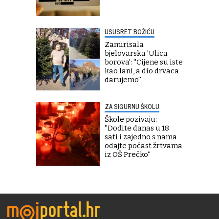
USUSRET BOŽIĆU
Zamirisala
bjelovarska 'Ulica
borova': ''Cijene su iste
kao lani, a dio drvaca
darujemo''
ZA SIGURNU ŠKOLU
Škole pozivaju:
''Dođite danas u 18
sati i zajedno s nama
odajte počast žrtvama
iz OŠ Prečko''