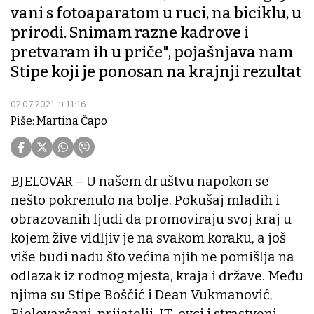
vani s fotoaparatom u ruci, na biciklu, u
prirodi. Snimam razne kadrove i
pretvaram ih u priče", pojašnjava nam
Stipe koji je ponosan na krajnji rezultat
02.07.2021. u 11:16
Piše: Martina Čapo
BJELOVAR – U našem društvu napokon se
nešto pokrenulo na bolje. Pokušaj mladih i
obrazovanih ljudi da promoviraju svoj kraj u
kojem žive vidljiv je na svakom koraku, a još
više budi nadu što većina njih ne pomišlja na
odlazak iz rodnog mjesta, kraja i države. Među
njima su Stipe Boščić i Dean Vukmanović,
Bjelovarčani, prijatelji, IT-ovci i strastveni