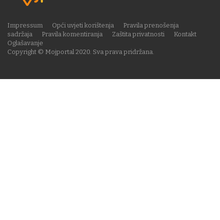
Impressum
Opći uvjeti korištenja
Pravila prenošenja
sadržaja
Pravila komentiranja
Zaštita privatnosti
Kontakt
Oglašavanje
Copyright © Mojportal 2020. Sva prava pridržana.