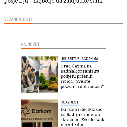
posjeti ju – najbolje da zaključite sami.
VEZANE VIJESTI
NAJNOVIJE
USUSRET BLAGDANIMA
Grad Čazma na
Badnjak organizira
podjelu prženih
ribica: ''Sve ste
pozvani i dobrodošli''
OBAVIJEST
Darkom i Reciklažno
na Badnjak rade, ali
skraćeno. Evo do kada
možete doći...