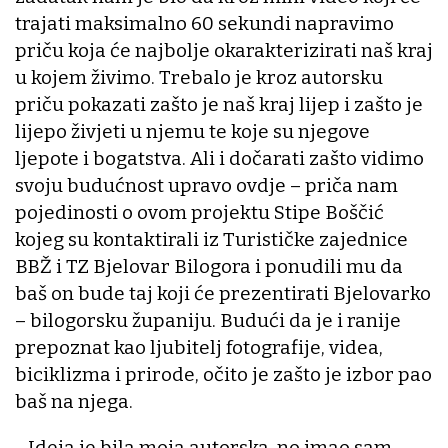
trajati maksimalno 60 sekundi napravimo
priču koja će najbolje okarakterizirati naš kraj
u kojem živimo. Trebalo je kroz autorsku
priču pokazati zašto je naš kraj lijep i zašto je
lijepo živjeti u njemu te koje su njegove
ljepote i bogatstva. Ali i dočarati zašto vidimo
svoju budućnost upravo ovdje – priča nam
pojedinosti o ovom projektu Stipe Boščić
kojeg su kontaktirali iz Turističke zajednice
BBŽ i TZ Bjelovar Bilogora i ponudili mu da
baš on bude taj koji će prezentirati Bjelovarko
– bilogorsku županiju. Budući da je i ranije
prepoznat kao ljubitelj fotografije, videa,
biciklizma i prirode, očito je zašto je izbor pao
baš na njega.
- Ideja je bila moja autorska, no imao sam