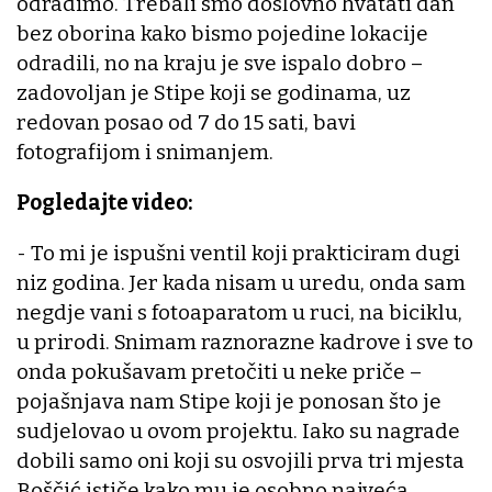
odradimo. Trebali smo doslovno hvatati dan
bez oborina kako bismo pojedine lokacije
odradili, no na kraju je sve ispalo dobro –
zadovoljan je Stipe koji se godinama, uz
redovan posao od 7 do 15 sati, bavi
fotografijom i snimanjem.
Pogledajte video:
- To mi je ispušni ventil koji prakticiram dugi
niz godina. Jer kada nisam u uredu, onda sam
negdje vani s fotoaparatom u ruci, na biciklu,
u prirodi. Snimam raznorazne kadrove i sve to
onda pokušavam pretočiti u neke priče –
pojašnjava nam Stipe koji je ponosan što je
sudjelovao u ovom projektu. Iako su nagrade
dobili samo oni koji su osvojili prva tri mjesta
Boščić ističe kako mu je osobno najveća