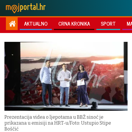
AKTUALNO
CRNA KRONIKA
SPORT
M
Prezentacija videa o ljepotama u BBŽ sinoć je
prikazana u emisiji na HRT-u/Foto: Ustupio Stipe
Boščić