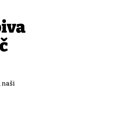
biva
ač
 naši