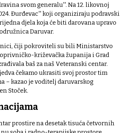
dravina svom generalu''. Na 12. likovnoj
024. Đurđevac'' koji organiziraju podravski
rijedna djela koja će biti darovana upravo
odružnica Daruvar.
ci, čiji pokroviteli su bili Ministarstvo
Koprivničko-križevačka županija i Grad
zrađivala baš za naš Veteranski centar.
 jedva čekamo ukrasiti svoj prostor tim
 – kazao je voditelj daruvarskog
en Stoček.
onacijama
entar prostire na desetak tisuća četvornih
inu soba i radno-terapijske prostore.