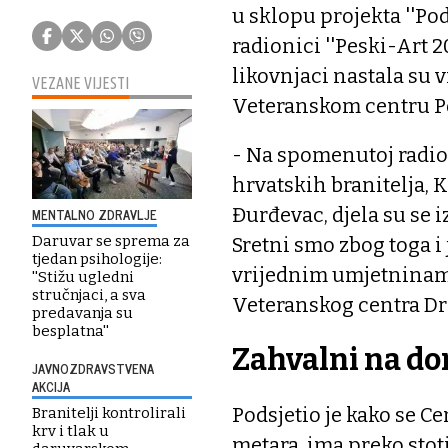
u sklopu projekta ''Po
radionici ''Peski-Art 2
likovnjaci nastala su v
VEZANE VIJESTI
Veteranskom centru P
- Na spomenutoj radioni
hrvatskih branitelja, 
Đurđevac, djela su se i
MENTALNO ZDRAVLJE
Daruvar se sprema za
Sretni smo zbog toga i
tjedan psihologije:
vrijednim umjetninama
''Stižu ugledni
stručnjaci, a sva
Veteranskog centra Dr
predavanja su
besplatna''
Zahvalni na d
JAVNOZDRAVSTVENA
AKCIJA
Podsjetio je kako se C
Branitelji kontrolirali
krv i tlak u
metara, ima preko stot