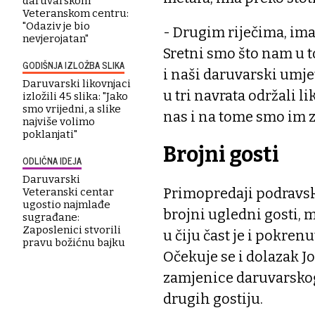
daruvarskom
Veteranskom centru:
"Odaziv je bio
- Drugim riječima, ima
nevjerojatan"
Sretni smo što nam u 
GODIŠNJA IZLOŽBA SLIKA
i naši daruvarski umj
Daruvarski likovnjaci
u tri navrata održali l
izložili 45 slika: "Jako
smo vrijedni, a slike
nas i na tome smo im z
najviše volimo
poklanjati"
Brojni gosti
ODLIČNA IDEJA
Daruvarski
Primopredaji podravski
Veteranski centar
ugostio najmlađe
brojni ugledni gosti, 
sugrađane:
Zaposlenici stvorili
u čiju čast je i pokre
pravu božićnu bajku
Očekuje se i dolazak J
zamjenice daruvarskog
drugih gostiju.