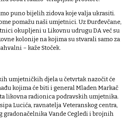
mo puno bijelih zidova koje valja ukrasiti.
tome pomažu naši umjetnici. Uz Đurđevčane,
etnici okupljeni u Likovnu udrugu DA već su
ikovne kolonije na kojima su stvarali samo za
ahvalni – kaže Stoček.
h umjetničkih djela u četvrtak nazočit će
mađu kojima će biti i general Mladen Markač
nuta likovna radionica podravskih umjetnika.
osipa Lucića, ravnatelja Veteranskog centra,
 gradonačelnika Vande Cegledi i brojnih