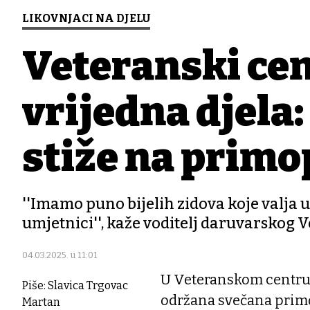
LIKOVNJACI NA DJELU
Veteranski ce
vrijedna djela
stiže na primo
''Imamo puno bijelih zidova koje valja 
umjetnici'', kaže voditelj daruvarskog
04.03.2025. u 11:01
U Veteranskom centru u
Piše: Slavica Trgovac
održana svečana primo
Martan