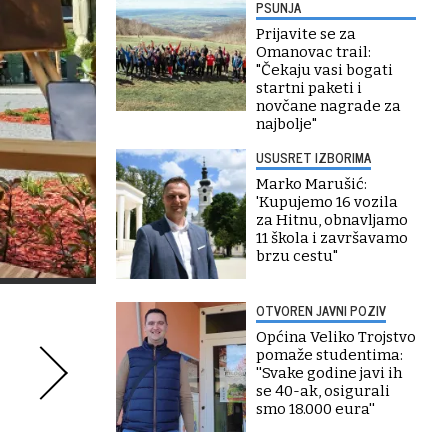
PSUNJA
Prijavite se za
Omanovac trail:
"Čekaju vasi bogati
startni paketi i
novčane nagrade za
najbolje"
USUSRET IZBORIMA
Marko Marušić:
'Kupujemo 16 vozila
za Hitnu, obnavljamo
11 škola i završavamo
brzu cestu"
OTVOREN JAVNI POZIV
Općina Veliko Trojstvo
pomaže studentima:
''Svake godine javi ih
se 40-ak, osigurali
smo 18.000 eura''