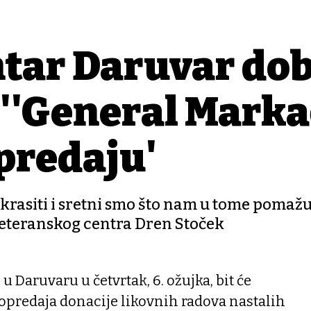
ntar Daruvar do
: ''General Mark
predaju'
ukrasiti i sretni smo što nam u tome pomažu
 Veteranskog centra Dren Stoček
 Daruvaru u četvrtak, 6. ožujka, bit će
predaja donacije likovnih radova nastalih