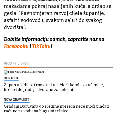
makadama pokraj naseljenih kuća, a držao se
gesla: "Ravnomjeran razvoj cijele županije,
asfalt i vodovod u svakom selu i do svakog
dvorišta".
Dobijte informaciju odmah, zapratite nas na
Facebooku
i
TikToku
!
VEZANE VIJESTI
DONACIJA
Župan u Velikoj Trnovitici uručio 9. kombi za učenike,
kreće i dogradnja dvorane za tjelesni
NOVA OBAVIJEST
Građani Daruvara do sredine mjeseca neće moći plaćati
račune za vodu na blagajni tržnice