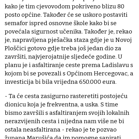
kako je tim cjevovodom pokriveno blizu 80
posto općine. Također će se uskoro postaviti
semafor ispred osnovne škole kako bi se
povećala sigurnost učenika. Također je, rekao
je, napravljena pješačka staza gdje je u Novoj
Ploščici gotovo gdje treba još jedan dio za
završiti, najvjerojatnije sljedeće godine. U
planu je i asfaltiranje ceste prema Ladislavu s
kojom bi se povezali s Općinom Hercegovac, a
investicija bi bila vrijedna 650.000 eura.
- Ta će cesta zasigurno rasteretiti postojeću
dionicu koja je frekventna, a uska. S time
bismo završili s asfaltiranjem svojih lokalnih
nerazvijenih cesta i nijedna nam više ne bi
ostala neasfaltirana - rekao je te pozvao
župana Marušića da im pomogne sanirati