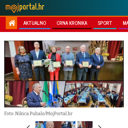
AKTUALNO
CRNA KRONIKA
SPORT
M
Foto: Nikica Puhalo/MojPortal.hr