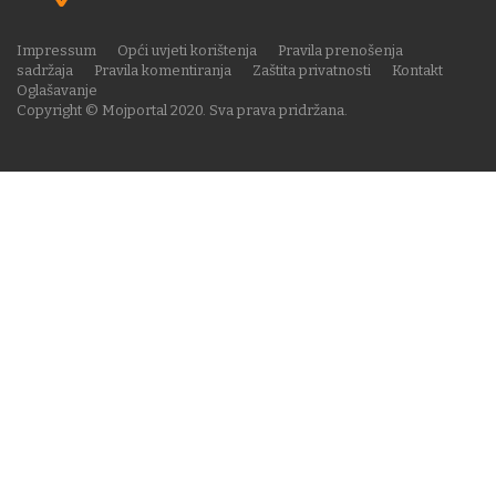
Impressum
Opći uvjeti korištenja
Pravila prenošenja
sadržaja
Pravila komentiranja
Zaštita privatnosti
Kontakt
Oglašavanje
Copyright © Mojportal 2020. Sva prava pridržana.