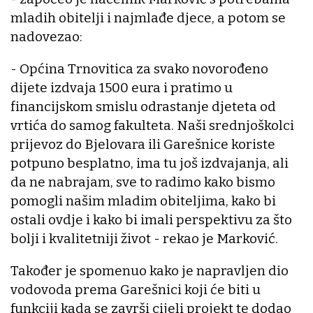
mladih obitelji i najmlađe djece, a potom se
nadovezao:
- Općina Trnovitica za svako novorođeno
dijete izdvaja 1500 eura i pratimo u
financijskom smislu odrastanje djeteta od
vrtića do samog fakulteta. Naši srednjoškolci
prijevoz do Bjelovara ili Garešnice koriste
potpuno besplatno, ima tu još izdvajanja, ali
da ne nabrajam, sve to radimo kako bismo
pomogli našim mladim obiteljima, kako bi
ostali ovdje i kako bi imali perspektivu za što
bolji i kvalitetniji život - rekao je Marković.
Također je spomenuo kako je napravljen dio
vodovoda prema Garešnici koji će biti u
funkciji kada se završi cijeli projekt te dodao