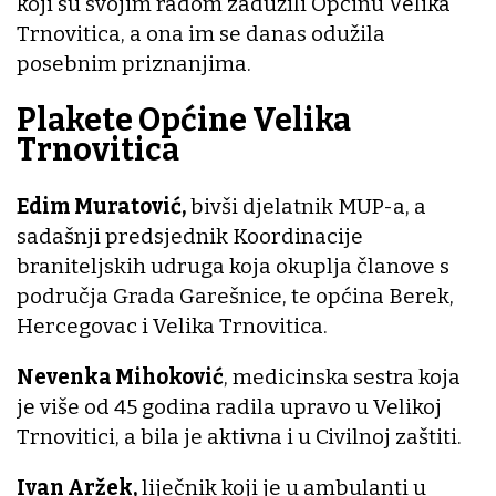
koji su svojim radom zadužili Općinu Velika
Trnovitica, a ona im se danas odužila
posebnim priznanjima.
Plakete Općine Velika
Trnovitica
Edim Muratović,
bivši djelatnik MUP-a, a
sadašnji predsjednik Koordinacije
braniteljskih udruga koja okuplja članove s
područja Grada Garešnice, te općina Berek,
Hercegovac i Velika Trnovitica.
Nevenka Mihoković
, medicinska sestra koja
je više od 45 godina radila upravo u Velikoj
Trnovitici, a bila je aktivna i u Civilnoj zaštiti.
Ivan Aržek,
liječnik koji je u ambulanti u