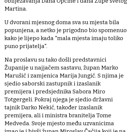
obilježavanja Dana Općine i dana Župe svetog
Martina.
U dvorani mjesnog doma sva su mjesta bila
popunjena, a netko je prigodno bio spomenuo
kako je lijepo kada "mala mjesta imaju toliko
puno prijatelja".
Na proslavu su tako došli predstavnici
Županije u najjačem sastavu, župan Marko
Marušić i zamjenica Marija Jungić. S njima je
sjedio saborski zastupnik i izaslanik
premijera i predsjednika Sabora Miro
Totgergeli. Pokraj njega je sjedio državni
tajnik Darko Nekić, također izaslanik
premijera, ali i ministra branitelja Tome
Medveda. Svoje mjesto među uzvanicima
imao je i bivši župan Miroslav Čačija koji je na