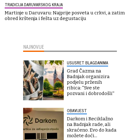
TRADICIJA DARUVARSKOG KRAJA
Martinje u Daruvaru: Najprije posveta u crkvi, a zatim
obred krštenja i fešta uz degustaciju
NAJNOVIJE
USUSRET BLAGDANIMA
Grad Čazma na
Badnjak organizira
podjelu prženih
ribica: ''Sve ste
pozvani i dobrodošli''
OBAVIJEST
Darkom i Reciklažno
na Badnjak rade, ali
skraćeno. Evo do kada
možete doći...