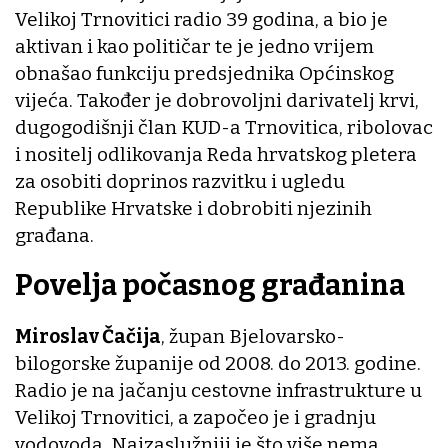
Velikoj Trnovitici radio 39 godina, a bio je
aktivan i kao političar te je jedno vrijem
obnašao funkciju predsjednika Općinskog
vijeća. Također je dobrovoljni darivatelj krvi,
dugogodišnji član KUD-a Trnovitica, ribolovac
i nositelj odlikovanja Reda hrvatskog pletera
za osobiti doprinos razvitku i ugledu
Republike Hrvatske i dobrobiti njezinih
građana.
Povelja počasnog građanina
Miroslav Čačija
, župan Bjelovarsko-
bilogorske županije od 2008. do 2013. godine.
Radio je na jačanju cestovne infrastrukture u
Velikoj Trnovitici, a započeo je i gradnju
vodovoda. Najzaslužniji je što više nema