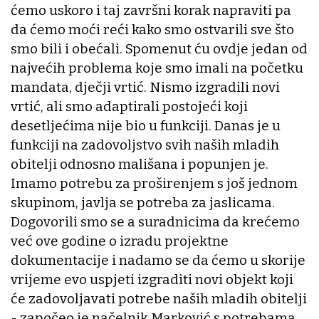
ćemo uskoro i taj završni korak napraviti pa
da ćemo moći reći kako smo ostvarili sve što
smo bili i obećali. Spomenut ću ovdje jedan od
najvećih problema koje smo imali na početku
mandata, dječji vrtić. Nismo izgradili novi
vrtić, ali smo adaptirali postojeći koji
desetljećima nije bio u funkciji. Danas je u
funkciji na zadovoljstvo svih naših mladih
obitelji odnosno mališana i popunjen je.
Imamo potrebu za proširenjem s još jednom
skupinom, javlja se potreba za jaslicama.
Dogovorili smo se a suradnicima da krećemo
već ove godine o izradu projektne
dokumentacije i nadamo se da ćemo u skorije
vrijeme evo uspjeti izgraditi novi objekt koji
će zadovoljavati potrebe naših mladih obitelji
- započeo je načelnik Marković s potrebama