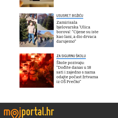
USUSRET BOŽIĆU
Zamirisala
bjelovarska 'Ulica
borova': ''Cijene su iste
kao lani, a dio drvaca
darujemo''
ZA SIGURNU ŠKOLU
Škole pozivaju:
''Dođite danas u 18
sati i zajedno s nama
odajte počast žrtvama
iz OŠ Prečko''