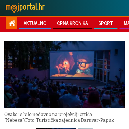
AKTUALNO
CRNA KRONIKA
SPORT
M
Ovako je bilo nedavno na projekciji crtića
"Nebesa"/Foto: Turistička zajednica Daruvar-Papuk