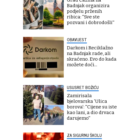
Badnjak organizira
podjelu prženih
ribica: ''Sve ste
pozvani i dobrodošli''
OBAVIJEST
Darkom i Reciklažno
na Badnjak rade, ali
skraćeno. Evo do kada
možete doći...
USUSRET BOŽIĆU
Zamirisala
bjelovarska 'Ulica
borova': ''Cijene su iste
kao lani, a dio drvaca
darujemo''
ZA SIGURNU ŠKOLU