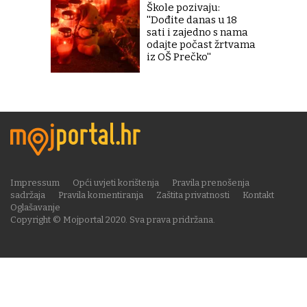
Škole pozivaju:
''Dođite danas u 18
sati i zajedno s nama
odajte počast žrtvama
iz OŠ Prečko''
Impressum
Opći uvjeti korištenja
Pravila prenošenja
sadržaja
Pravila komentiranja
Zaštita privatnosti
Kontakt
Oglašavanje
Copyright © Mojportal 2020. Sva prava pridržana.