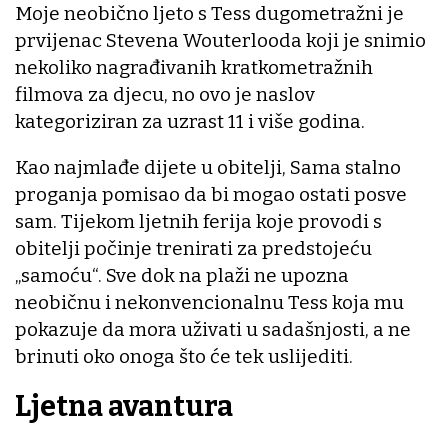
Moje neobično ljeto s Tess dugometražni je
prvijenac Stevena Wouterlooda koji je snimio
nekoliko nagrađivanih kratkometražnih
filmova za djecu, no ovo je naslov
kategoriziran za uzrast 11 i više godina.
Kao najmlađe dijete u obitelji, Sama stalno
proganja pomisao da bi mogao ostati posve
sam. Tijekom ljetnih ferija koje provodi s
obitelji počinje trenirati za predstojeću
„samoću“. Sve dok na plaži ne upozna
neobičnu i nekonvencionalnu Tess koja mu
pokazuje da mora uživati u sadašnjosti, a ne
brinuti oko onoga što će tek uslijediti.
Ljetna avantura