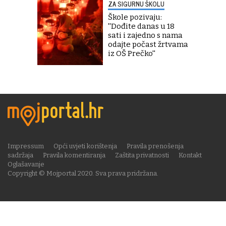
ZA SIGURNU ŠKOLU
Škole pozivaju:
''Dođite danas u 18
sati i zajedno s nama
odajte počast žrtvama
iz OŠ Prečko''
Impressum
Opći uvjeti korištenja
Pravila prenošenja
sadržaja
Pravila komentiranja
Zaštita privatnosti
Kontakt
Oglašavanje
Copyright © Mojportal 2020. Sva prava pridržana.