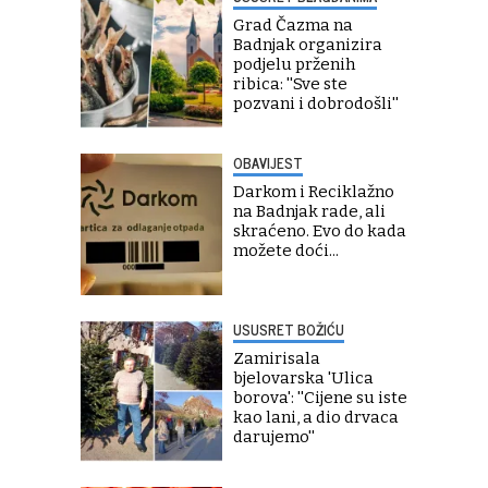
Grad Čazma na
Badnjak organizira
podjelu prženih
ribica: ''Sve ste
pozvani i dobrodošli''
OBAVIJEST
Darkom i Reciklažno
na Badnjak rade, ali
skraćeno. Evo do kada
možete doći...
USUSRET BOŽIĆU
Zamirisala
bjelovarska 'Ulica
borova': ''Cijene su iste
kao lani, a dio drvaca
darujemo''