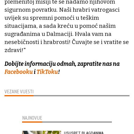
plemenitoj misiji te se nadamo njihovom
sigurnom povratku. Naši hrabri vatrogasci
uvijek su spremni pomoći u teškim
situacijama, a sada kreću u pomoć našim
sugrađanima u Dalmaciji. Hvala vam na
nesebičnosti i hrabrosti! Čuvajte se i vratite se
zdravi!"
Dobijte informaciju odmah, zapratite nas na
Facebooku
i
TikToku
!
VEZANE VIJESTI
NAJNOVIJE
USUSRET BLAGDANIMA