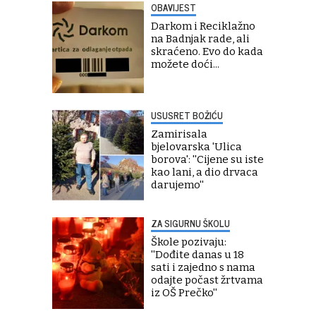
OBAVIJEST
Darkom i Reciklažno
na Badnjak rade, ali
skraćeno. Evo do kada
možete doći...
USUSRET BOŽIĆU
Zamirisala
bjelovarska 'Ulica
borova': ''Cijene su iste
kao lani, a dio drvaca
darujemo''
ZA SIGURNU ŠKOLU
Škole pozivaju:
''Dođite danas u 18
sati i zajedno s nama
odajte počast žrtvama
iz OŠ Prečko''