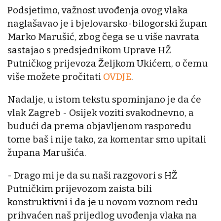
Podsjetimo, važnost uvođenja ovog vlaka
naglašavao je i bjelovarsko-bilogorski župan
Marko Marušić, zbog čega se u više navrata
sastajao s predsjednikom Uprave HŽ
Putničkog prijevoza Željkom Ukićem, o čemu
više možete pročitati
OVDJE
.
Nadalje, u istom tekstu spominjano je da će
vlak Zagreb - Osijek voziti svakodnevno, a
budući da prema objavljenom rasporedu
tome baš i nije tako, za komentar smo upitali
župana Marušića.
- Drago mi je da su naši razgovori s HŽ
Putničkim prijevozom zaista bili
konstruktivni i da je u novom voznom redu
prihvaćen naš prijedlog uvođenja vlaka na