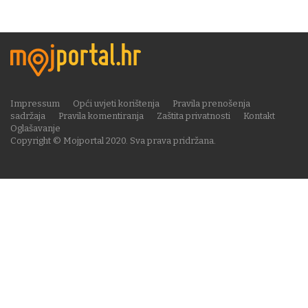
Impressum
Opći uvjeti korištenja
Pravila prenošenja
sadržaja
Pravila komentiranja
Zaštita privatnosti
Kontakt
Oglašavanje
Copyright © Mojportal 2020. Sva prava pridržana.