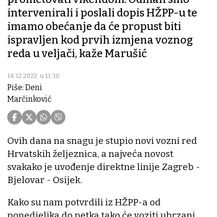
intervenirali i poslali dopis HŽPP-u te
imamo obećanje da će propust biti
ispravljen kod prvih izmjena voznog
reda u veljači, kaže Marušić
14.12.2022. u 11:30
Piše: Deni
Marčinković
Ovih dana na snagu je stupio novi vozni red
Hrvatskih željeznica, a najveća novost
svakako je uvođenje direktne linije Zagreb -
Bjelovar - Osijek.
Kako su nam potvrdili iz HŽPP-a od
ponedjeljka do petka tako će voziti ubrzani