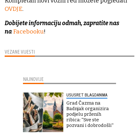
Kompletan novi vozni red možete pogledati
OVDJE
.
Dobijete informaciju odmah, zapratite nas
na
Facebooku
!
VEZANE VIJESTI
NAJNOVIJE
USUSRET BLAGDANIMA
Grad Čazma na
Badnjak organizira
podjelu prženih
ribica: ''Sve ste
pozvani i dobrodošli''