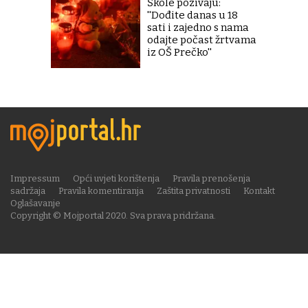
Škole pozivaju:
''Dođite danas u 18
sati i zajedno s nama
odajte počast žrtvama
iz OŠ Prečko''
Impressum
Opći uvjeti korištenja
Pravila prenošenja
sadržaja
Pravila komentiranja
Zaštita privatnosti
Kontakt
Oglašavanje
Copyright © Mojportal 2020. Sva prava pridržana.