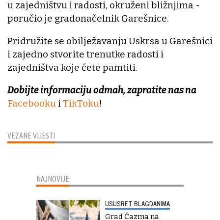
u zajedništvu i radosti, okruženi bližnjima -
poručio je gradonačelnik Garešnice.
Pridružite se obilježavanju Uskrsa u Garešnici
i zajedno stvorite trenutke radosti i
zajedništva koje ćete pamtiti.
Dobijte informaciju odmah, zapratite nas na
Facebooku
i
TikToku
!
VEZANE VIJESTI
NAJNOVIJE
USUSRET BLAGDANIMA
Grad Čazma na