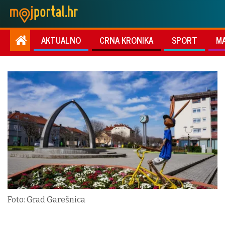
AKTUALNO
CRNA KRONIKA
SPORT
M
Foto: Grad Garešnica