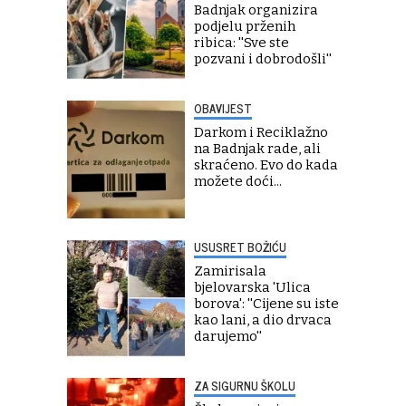
Badnjak organizira
podjelu prženih
ribica: ''Sve ste
pozvani i dobrodošli''
OBAVIJEST
Darkom i Reciklažno
na Badnjak rade, ali
skraćeno. Evo do kada
možete doći...
USUSRET BOŽIĆU
Zamirisala
bjelovarska 'Ulica
borova': ''Cijene su iste
kao lani, a dio drvaca
darujemo''
ZA SIGURNU ŠKOLU