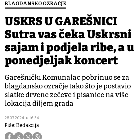
BLAGDANSKO OZRAČJE
USKRS U GAREŠNICI
Sutra vas čeka Uskrsni
sajam i podjela ribe, a u
ponedjeljak koncert
Garešnički Komunalac pobrinuo se za
blagdansko ozračje tako što je postavio
slatke drvene zečeve i pisanice na više
lokacija diljem grada
28.03.2024. u 16:54
Piše: Redakcija