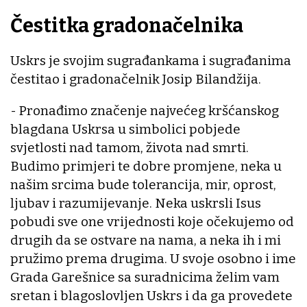
Čestitka gradonačelnika
Uskrs je svojim sugrađankama i sugrađanima
čestitao i gradonačelnik Josip Bilandžija.
- Pronađimo značenje najvećeg kršćanskog
blagdana Uskrsa u simbolici pobjede
svjetlosti nad tamom, života nad smrti.
Budimo primjeri te dobre promjene, neka u
našim srcima bude tolerancija, mir, oprost,
ljubav i razumijevanje. Neka uskrsli Isus
pobudi sve one vrijednosti koje očekujemo od
drugih da se ostvare na nama, a neka ih i mi
pružimo prema drugima. U svoje osobno i ime
Grada Garešnice sa suradnicima želim vam
sretan i blagoslovljen Uskrs i da ga provedete