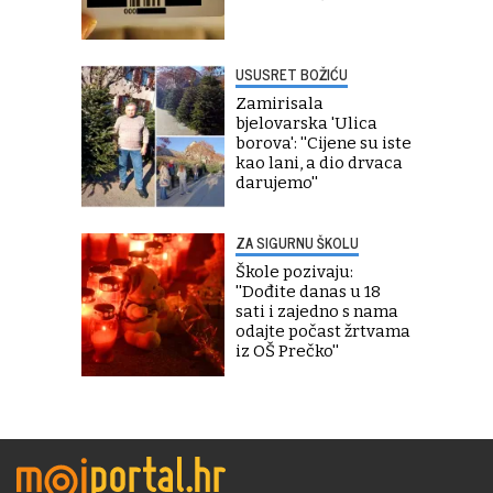
USUSRET BOŽIĆU
Zamirisala
bjelovarska 'Ulica
borova': ''Cijene su iste
kao lani, a dio drvaca
darujemo''
ZA SIGURNU ŠKOLU
Škole pozivaju:
''Dođite danas u 18
sati i zajedno s nama
odajte počast žrtvama
iz OŠ Prečko''