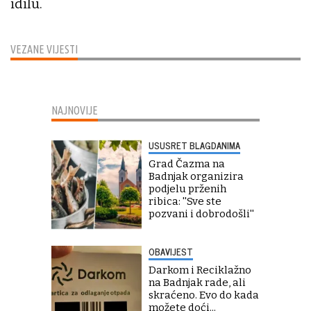
idilu.
VEZANE VIJESTI
NAJNOVIJE
USUSRET BLAGDANIMA
Grad Čazma na
Badnjak organizira
podjelu prženih
ribica: ''Sve ste
pozvani i dobrodošli''
OBAVIJEST
Darkom i Reciklažno
na Badnjak rade, ali
skraćeno. Evo do kada
možete doći...