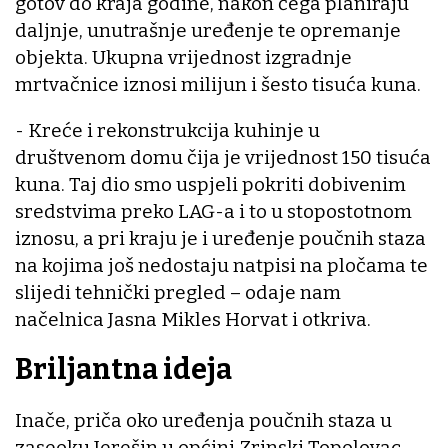
gotov do kraja godine, nakon čega planiraju
daljnje, unutrašnje uređenje te opremanje
objekta. Ukupna vrijednost izgradnje
mrtvačnice iznosi milijun i šesto tisuća kuna.
- Kreće i rekonstrukcija kuhinje u
društvenom domu čija je vrijednost 150 tisuća
kuna. Taj dio smo uspjeli pokriti dobivenim
sredstvima preko LAG-a i to u stopostotnom
iznosu, a pri kraju je i uređenje poučnih staza
na kojima još nedostaju natpisi na pločama te
slijedi tehnički pregled – odaje nam
načelnica Jasna Mikles Horvat i otkriva.
Briljantna ideja
Inače, priča oko uređenja poučnih staza u
zaseoku Jerešin u općini Zrinski Topolovac