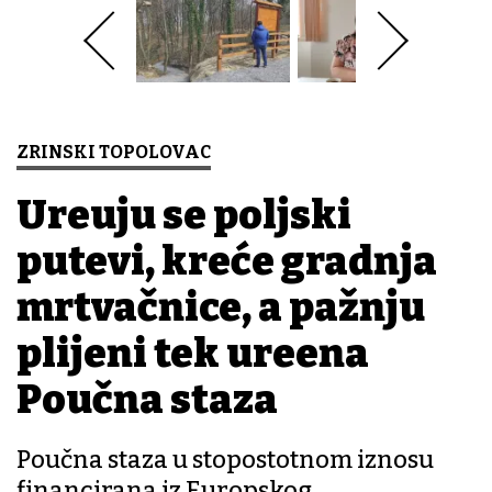
ZRINSKI TOPOLOVAC
Uređuju se poljski
putevi, kreće gradnja
mrtvačnice, a pažnju
plijeni tek uređena
Poučna staza
Poučna staza u stopostotnom iznosu
financirana iz Europskog