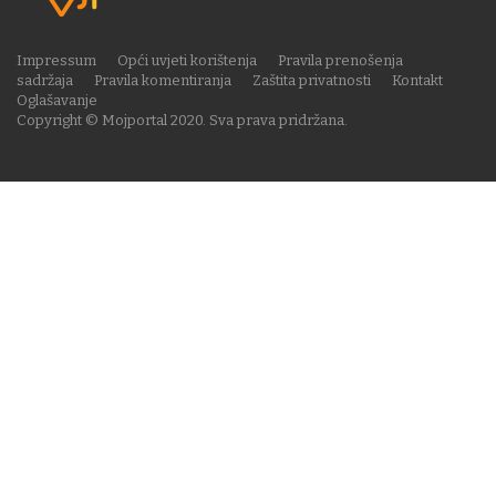
Impressum
Opći uvjeti korištenja
Pravila prenošenja
sadržaja
Pravila komentiranja
Zaštita privatnosti
Kontakt
Oglašavanje
Copyright © Mojportal 2020. Sva prava pridržana.