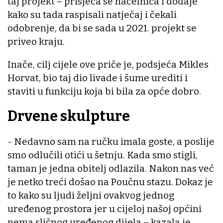
taj projekt – prisjeća se načelnica i dodaje
kako su tada raspisali natječaj i čekali
odobrenje, da bi se sada u 2021. projekt se
priveo kraju.
Inače, cilj cijele ove priče je, podsjeća Mikles
Horvat, bio taj dio livade i šume urediti i
staviti u funkciju koja bi bila za opće dobro.
Drvene skulpture
- Nedavno sam na ručku imala goste, a poslije
smo odlučili otići u šetnju. Kada smo stigli,
taman je jedna obitelj odlazila. Nakon nas već
je netko treći došao na Poučnu stazu. Dokaz je
to kako su ljudi željni ovakvog jednog
uređenog prostora jer u cijeloj našoj općini
nema sličnog uređenog dijela – kazala je