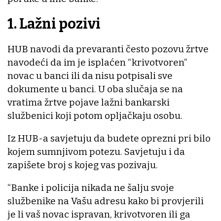
1. Lažni pozivi
HUB navodi da prevaranti često pozovu žrtve
navodeći da im je isplaćen “krivotvoren”
novac u banci ili da nisu potpisali sve
dokumente u banci. U oba slučaja se na
vratima žrtve pojave lažni bankarski
službenici koji potom opljačkaju osobu.
Iz HUB-a savjetuju da budete oprezni pri bilo
kojem sumnjivom potezu. Savjetuju i da
zapišete broj s kojeg vas pozivaju.
“Banke i policija nikada ne šalju svoje
službenike na Vašu adresu kako bi provjerili
je li vaš novac ispravan, krivotvoren ili ga