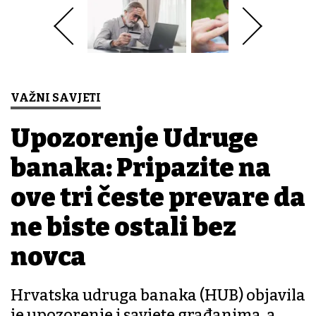
VAŽNI SAVJETI
Upozorenje Udruge
banaka: Pripazite na
ove tri česte prevare da
ne biste ostali bez
novca
Hrvatska udruga banaka (HUB) objavila
je upozorenje i savjete građanima, a