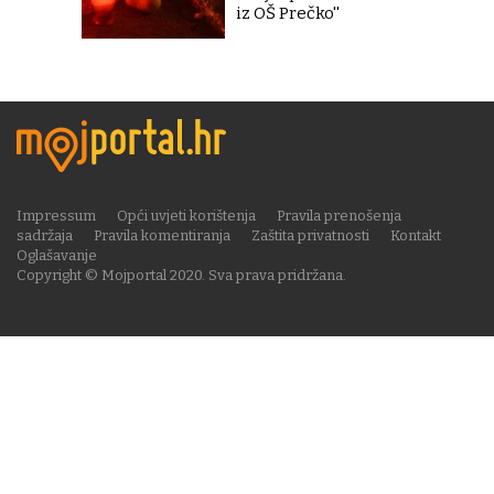
iz OŠ Prečko''
Impressum
Opći uvjeti korištenja
Pravila prenošenja
sadržaja
Pravila komentiranja
Zaštita privatnosti
Kontakt
Oglašavanje
Copyright © Mojportal 2020. Sva prava pridržana.