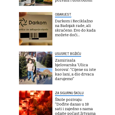
pozvani i dobrodošli''
OBAVIJEST
Darkom i Reciklažno
na Badnjak rade, ali
skraćeno. Evo do kada
možete doći...
USUSRET BOŽIĆU
Zamirisala
bjelovarska 'Ulica
borova': ''Cijene su iste
kao lani, a dio drvaca
darujemo''
ZA SIGURNU ŠKOLU
Škole pozivaju:
''Dođite danas u 18
sati i zajedno s nama
odajte počast žrtvama