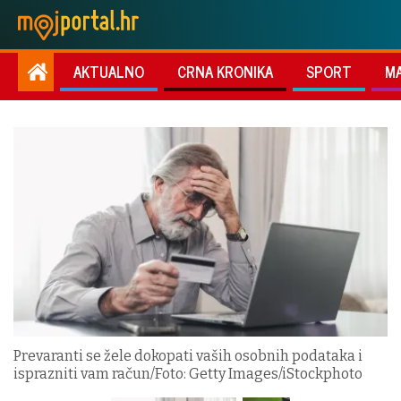
AKTUALNO
CRNA KRONIKA
SPORT
M
Prevaranti se žele dokopati vaših osobnih podataka i
isprazniti vam račun/Foto: Getty Images/iStockphoto