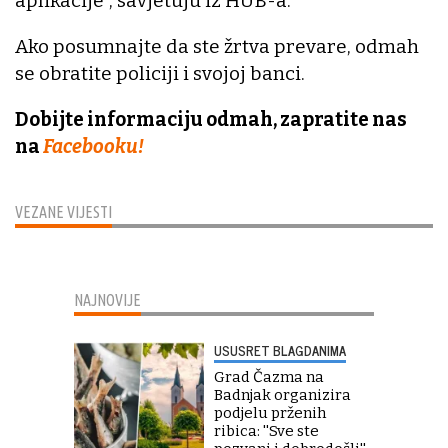
aplikacije”, savjetuju iz HUB-a.
Ako posumnajte da ste žrtva prevare, odmah
se obratite policiji i svojoj banci.
Dobijte informaciju odmah, zapratite nas
na
Facebooku!
VEZANE VIJESTI
NAJNOVIJE
USUSRET BLAGDANIMA
Grad Čazma na
Badnjak organizira
podjelu prženih
ribica: ''Sve ste