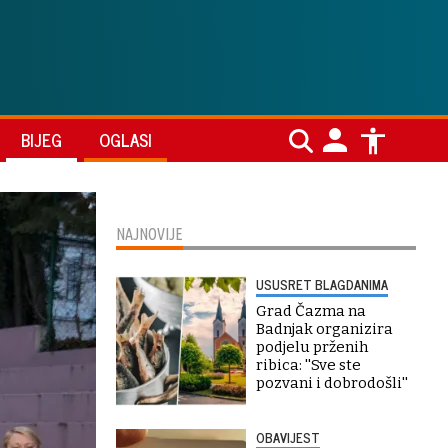
BIJEG
OGLASI
NAJNOVIJE
USUSRET BLAGDANIMA
Grad Čazma na
Badnjak organizira
podjelu prženih
ribica: ''Sve ste
pozvani i dobrodošli''
OBAVIJEST