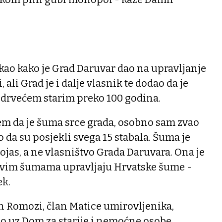
rekao kako je Grad Daruvar dao na upravljanje
li Grad je i dalje vlasnik te dodao da je
 s drvećem starim preko 100 godina.
em da je šuma srce grada, osobno sam zvao
ao da su posjekli svega 15 stabala. Šuma je
jas, a ne vlasništvo Grada Daruvara. Ona je
 svim šumama upravljaju Hrvatske šume -
ek.
n Romozi, član Matice umirovljenika,
o uz Dom za starije i nemoćne osobe,