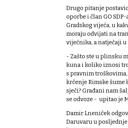
Drugo pitanje postavio
oporbe i član GO SDP-a
Gradskog vijeća, u kak
moraju odvijati na tra
vijećnika, a natječaji 
- Zašto ste u plinsku m
kuna i koliko iznosi t
s pravnim troškovima, 
krčenje Rimske šume ka
sječi? Građani nam šal
se odvoze - upitao je M
Damir Lneniček odgovo
Daruvaru u posljednje č