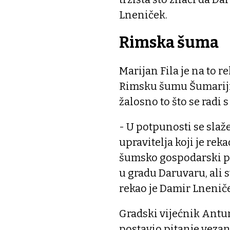
Lneniček.
Rimska šuma
Marijan Fila je na to 
Rimsku šumu Šumariji, a
žalosno to što se radi
- U potpunosti se slaž
upravitelja koji je rek
šumsko gospodarski po
u gradu Daruvaru, ali
rekao je Damir Lnenič
Gradski vijećnik Antu
postavio pitanje vezan