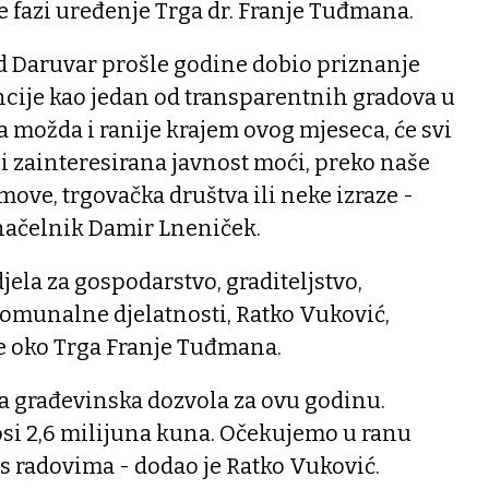
je fazi uređenje Trga dr. Franje Tuđmana.
rad Daruvar prošle godine dobio priznanje
ancije kao jedan od transparentnih gradova u
 a možda i ranije krajem ovog mjeseca, će svi
 i zainteresirana javnost moći, preko naše
jmove, trgovačka društva ili neke izraze -
onačelnik Damir Lneniček.
ela za gospodarstvo, graditeljstvo,
komunalne djelatnosti, Ratko Vuković,
je oko Trga Franje Tuđmana.
a građevinska dozvola za ovu godinu.
osi 2,6 milijuna kuna. Očekujemo u ranu
s radovima - dodao je Ratko Vuković.