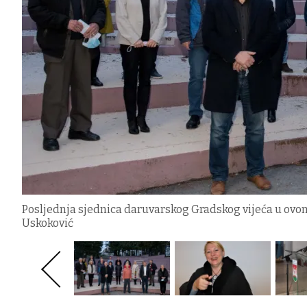
Posljednja sjednica daruvarskog Gradskog vijeća u ov
Uskoković