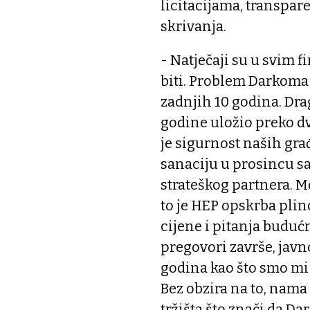
licitacijama, transpar
skrivanja.
- Natječaji su u svim 
biti. Problem Darkoma 
zadnjih 10 godina. Drag
godine uložio preko d
je sigurnost naših građa
sanaciju u prosincu sa
strateškog partnera. M
to je HEP opskrba pli
cijene i pitanja buduć
pregovori završe, javno
godina kao što smo mi 
Bez obzira na to, nama 
tržišta što znači da D