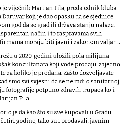
 je vijećnik Marijan Fila, predsjednik kluba
 Daruvar koji je dao opasku da se sjednice
vom god da se grad ili država stanju nalaze,
nsparentan način i to raspravama svih
u firmama moraju biti javni i zakonom valjani.
režu u 2020. godini uložili pola milijuna
rošak konzultanata koji vode prodaju, zajedno
te za koliko je prodana. Zašto dozvoljavate
d smo svi svjesni da se ne radi o sanitarnoj
ju fotografije potpuno zdravih trupaca koji
arijan Fila.
rio je da kao što su sve kupovali u Gradu
etiri godine, tako su i prodavali, javnim