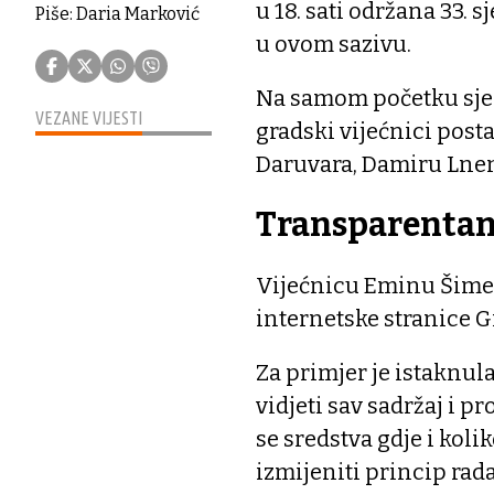
u 18. sati održana 33. 
Piše: Daria Marković
u ovom sazivu.
Na samom početku sjed
VEZANE VIJESTI
gradski vijećnici post
Daruvara, Damiru Lne
Transparentan
Vijećnicu Eminu Šime
internetske stranice G
Za primjer je istaknula
vidjeti sav sadržaj i p
se sredstva gdje i koli
izmijeniti princip rada