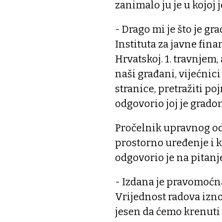
zanimalo ju je u kojoj 
- Drago mi je što je g
Instituta za javne fin
Hrvatskoj. 1. travnjem,
naši građani, vijećnici
stranice, pretražiti po
odgovorio joj je grad
Pročelnik upravnog odj
prostorno uređenje i 
odgovorio je na pitan
- Izdana je pravomoćn
Vrijednost radova izn
jesen da ćemo krenuti 