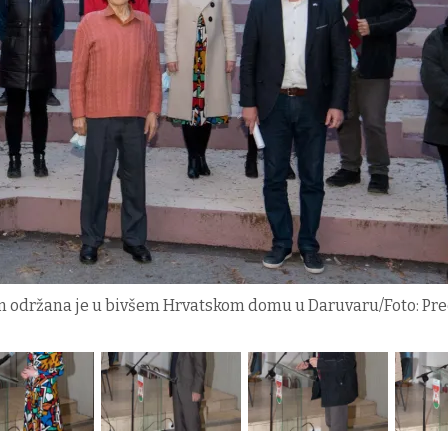
om održana je u bivšem Hrvatskom domu u Daruvaru/Foto: Pr