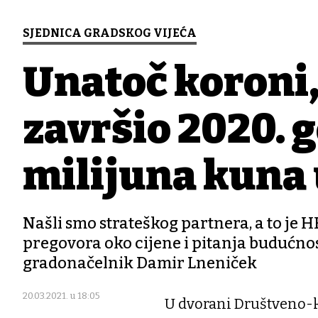
SJEDNICA GRADSKOG VIJEĆA
Unatoč koroni
završio 2020. 
milijuna kuna 
Našli smo strateškog partnera, a to je
pregovora oko cijene i pitanja budućnost
gradonačelnik Damir Lneniček
20.03.2021. u 18:05
U dvorani Društveno-k