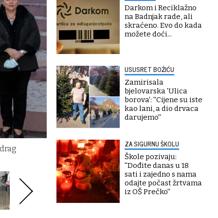
Darkom i Reciklažno
na Badnjak rade, ali
skraćeno. Evo do kada
možete doći...
USUSRET BOŽIĆU
Zamirisala
bjelovarska 'Ulica
borova': ''Cijene su iste
kao lani, a dio drvaca
darujemo''
ZA SIGURNU ŠKOLU
edrag
Škole pozivaju:
''Dođite danas u 18
sati i zajedno s nama
odajte počast žrtvama
iz OŠ Prečko''