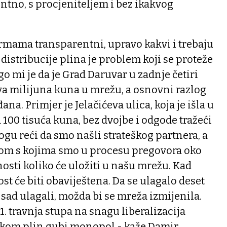
entno, s procjeniteljem i bez ikakvog
firmama transparentni, upravo kakvi i trebaju
distribucije plina je problem koji se proteže
o mi je da je Grad Daruvar u zadnje četiri
va milijuna kuna u mrežu, a osnovni razlog
na. Primjer je Jelačićeva ulica, koja je išla u
 100 tisuća kuna, bez dvojbe i odgode tražeći
ogu reći da smo našli strateškog partnera, a
nom s kojima smo u procesu pregovora oko
nosti koliko će uložiti u našu mrežu. Kad
st će biti obaviještena. Da se ulagalo deset
sad ulagali, možda bi se mreža izmijenila.
1. travnja stupa na snagu liberalizacija
arkom plin gubi monopol - kaže Damir