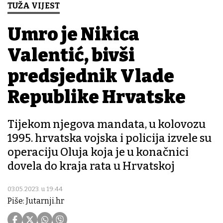
TUŽA VIJEST
Umro je Nikica
Valentić, bivši
predsjednik Vlade
Republike Hrvatske
Tijekom njegova mandata, u kolovozu
1995. hrvatska vojska i policija izvele su
operaciju Oluja koja je u konačnici
dovela do kraja rata u Hrvatskoj
03.05.2023. u 19:44
Piše: Jutarnji.hr