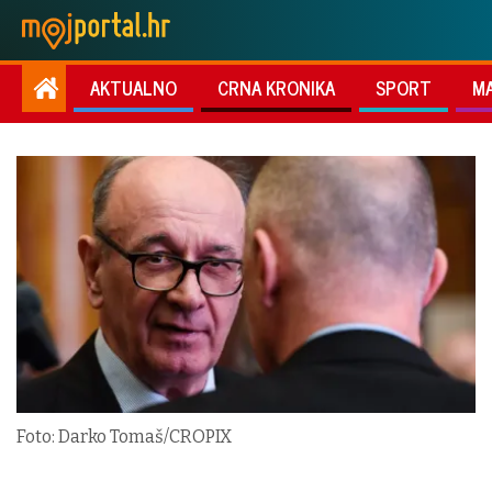
AKTUALNO
CRNA KRONIKA
SPORT
M
Foto: Darko Tomaš/CROPIX