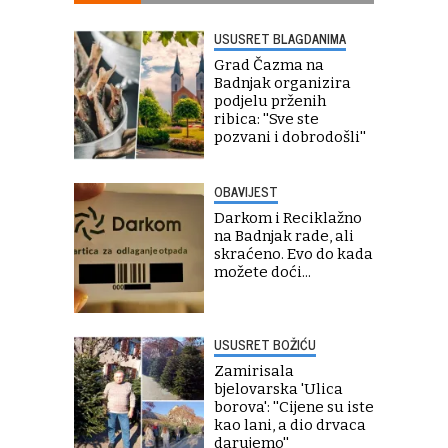
USUSRET BLAGDANIMA
Grad Čazma na
Badnjak organizira
podjelu prženih
ribica: ''Sve ste
pozvani i dobrodošli''
OBAVIJEST
Darkom i Reciklažno
na Badnjak rade, ali
skraćeno. Evo do kada
možete doći...
USUSRET BOŽIĆU
Zamirisala
bjelovarska 'Ulica
borova': ''Cijene su iste
kao lani, a dio drvaca
darujemo''