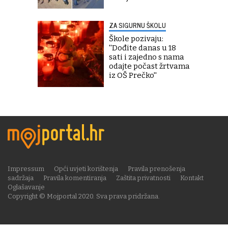
ZA SIGURNU ŠKOLU
Škole pozivaju:
''Dođite danas u 18
sati i zajedno s nama
odajte počast žrtvama
iz OŠ Prečko''
Impressum
Opći uvjeti korištenja
Pravila prenošenja
sadržaja
Pravila komentiranja
Zaštita privatnosti
Kontakt
Oglašavanje
Copyright © Mojportal 2020. Sva prava pridržana.