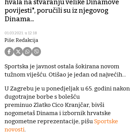
hvala na stvaranju velike Dinamove
povijesti", poručili su iz njegovog
Dinama...
01.03.2021. u 12:18
Piše: Redakcija
Sportska je javnost ostala šokirana novom
tužnom viješću. Otišao je jedan od najvećih...
U Zagrebu je u ponedjeljak u 65. godini nakon
dugotrajne borbe s bolešću
preminuo Zlatko Cico Kranjčar, bivši
nogometaš Dinama i izbornik hrvatske
nogometne reprezentacije, pišu
Sportske
novosti
.