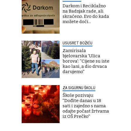
Darkom i Reciklažno
na Badnjak rade, ali
skraćeno. Evo do kada
možete doći...
USUSRET BOŽIĆU
Zamirisala
bjelovarska 'Ulica
borova': ''Cijene su iste
kao lani, a dio drvaca
darujemo''
ZA SIGURNU ŠKOLU
Škole pozivaju:
''Dođite danas u 18
sati i zajedno s nama
odajte počast žrtvama
iz OŠ Prečko''