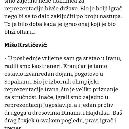
smo zajedno neke utakmica za
reprezentaciju bivše države. Bio je bolji igrač
nego bi se to dalo zaključiti po broju nastupa…
To je bilo doba kada je igrao onaj koji je bio
bliži oltaru…
Mišo Krstičević:
- U posljednje vrijeme sam ga sretao u Iranu,
radili smo kao treneri. Kranjčar je tamo
ostavio izvanredan dojam, pogotovo u
Sepahanu. Bio je izbornik olimpijske
reprezentacije Irana, što je veliko priznanje
za stručnost. Inače, igrali smo zajedno u
reprezentaciji Jugoslavije, a i jedan protiv
drugoga u dresovima Dinama i Hajduka… Baš
drag čovjek u svakom pogledu, pravi igrač i
trener.