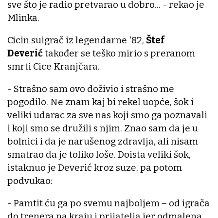
sve što je radio pretvarao u dobro... - rekao je
Mlinka.
Cicin suigrač iz legendarne '82,
Štef
Deverić
također se teško mirio s preranom
smrti Cice Kranjčara.
- Strašno sam ovo doživio i strašno me
pogodilo. Ne znam kaj bi rekel uopće, šok i
veliki udarac za sve nas koji smo ga poznavali
i koji smo se družili s njim. Znao sam da je u
bolnici i da je narušenog zdravlja, ali nisam
smatrao da je toliko loše. Doista veliki šok,
istaknuo je Deverić kroz suze, pa potom
podvukao:
- Pamtit ću ga po svemu najboljem – od igrača
do trenera na kraju i prijatelja jer odmalena