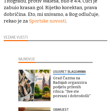
Titogradu, protiv Walesa, bilo e 4:4, Cuci je
zabuio krasan gol. Rijetko korektan, prava
dobričina. Eto, mi snivamo, a Bog odlučuje,
rekao je za
Sportske novosti
.
VEZANE VIJESTI
NAJNOVIJE
USUSRET BLAGDANIMA
Grad Čazma na
Badnjak organizira
podjelu prženih
ribica: ''Sve ste
pozvani i dobrodošli''
OBAVIJEST