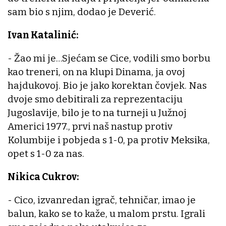
sam bio s njim, dodao je Deverić.
Ivan Katalinić:
- Žao mi je…Sjećam se Cice, vodili smo borbu
kao treneri, on na klupi Dinama, ja ovoj
hajdukovoj. Bio je jako korektan čovjek. Nas
dvoje smo debitirali za reprezentaciju
Jugoslavije, bilo je to na turneji u Južnoj
Americi 1977., prvi naš nastup protiv
Kolumbije i pobjeda s 1-0, pa protiv Meksika,
opet s 1-0 za nas.
Nikica Cukrov:
- Cico, izvanredan igrač, tehničar, imao je
balun, kako se to kaže, u malom prstu. Igrali