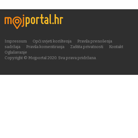
Impressum
Opći uvjeti korištenja
Pravila prenošenja
sadržaja
Pravila komentiranja
Zaštita privatnosti
Kontakt
Oglašavanje
Copyright © Mojportal 2020. Sva prava pridržana.