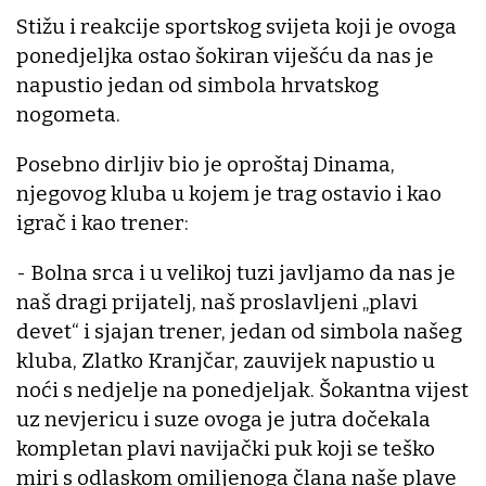
Stižu i reakcije sportskog svijeta koji je ovoga
ponedjeljka ostao šokiran viješću da nas je
napustio jedan od simbola hrvatskog
nogometa.
Posebno dirljiv bio je oproštaj Dinama,
njegovog kluba u kojem je trag ostavio i kao
igrač i kao trener:
- Bolna srca i u velikoj tuzi javljamo da nas je
naš dragi prijatelj, naš proslavljeni „plavi
devet“ i sjajan trener, jedan od simbola našeg
kluba, Zlatko Kranjčar, zauvijek napustio u
noći s nedjelje na ponedjeljak. Šokantna vijest
uz nevjericu i suze ovoga je jutra dočekala
kompletan plavi navijački puk koji se teško
miri s odlaskom omiljenoga člana naše plave