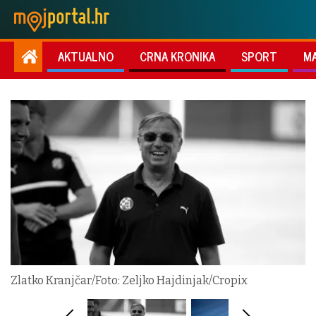
AKTUALNO
CRNA KRONIKA
SPORT
M
Zlatko Kranjčar/Foto: Zeljko Hajdinjak/Cropix