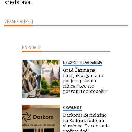
sredstava.
VEZANE VIJESTI
NAJNOVIJE
USUSRET BLAGDANIMA
Grad Čazma na
Badnjak organizira
podjelu prženih
ribica: ''Sve ste
pozvani i dobrodošli''
OBAVIJEST
Darkom i Reciklažno
na Badnjak rade, ali
skraćeno. Evo do kada
možete doći...