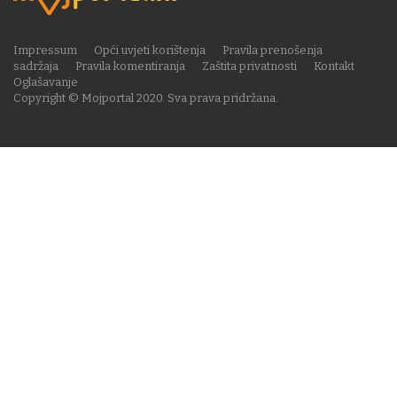
Impressum
Opći uvjeti korištenja
Pravila prenošenja
sadržaja
Pravila komentiranja
Zaštita privatnosti
Kontakt
Oglašavanje
Copyright © Mojportal 2020. Sva prava pridržana.