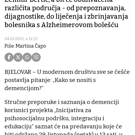
različita područja - od prepoznavanja,
dijagnostike, do liječenja i zbrinjavanja
bolesnika s Alzheimerovom bolešću
04.03.2022. u 12:22
Piše: Martina Čapo
BJELOVAR – U modernom društvu sve se češće
postavlja pitanje: „Kako se nositi s
demencijom?“
Stručne preporuke i saznanja o demenciji
korisnici projekta „Inicijativa za
psihosocijalnu podršku, integraciju i
edukaciju“ saznat će na predavanju koje će
biti održano 29. listopada (petak) u 13 sati, u