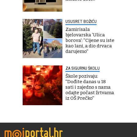
USUSRET BOŽIĆU
Zamirisala
bjelovarska 'Ulica
borova': ''Cijene su iste
kao lani, a dio drvaca
darujemo''
ZA SIGURNU ŠKOLU
Škole pozivaju:
''Dođite danas u 18
sati i zajedno s nama
odajte počast žrtvama
iz OŠ Prečko''