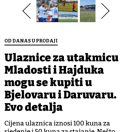
OD DANAS U PRODAJI
Ulaznice za utakmicu
Mladosti i Hajduka
mogu se kupiti u
Bjelovaru i Daruvaru.
Evo detalja
Cijena ulaznica iznosi 100 kuna za
sjedenje i 50 kuna za stajanje. Nešto