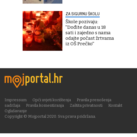
ZA SIGURNU ŠKOLU
Škole pozivaju:
''Dođite danas u 18
sati i zajedno s nama
odajte počast žrtvama
iz OŠ Prečko''
Impressum
Opći uvjeti korištenja
Pravila prenošenja
sadržaja
Pravila komentiranja
Zaštita privatnosti
Kontakt
Oglašavanje
Copyright © Mojportal 2020. Sva prava pridržana.