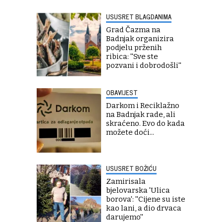
USUSRET BLAGDANIMA
Grad Čazma na
Badnjak organizira
podjelu prženih
ribica: ''Sve ste
pozvani i dobrodošli''
OBAVIJEST
Darkom i Reciklažno
na Badnjak rade, ali
skraćeno. Evo do kada
možete doći...
USUSRET BOŽIĆU
Zamirisala
bjelovarska 'Ulica
borova': ''Cijene su iste
kao lani, a dio drvaca
darujemo''