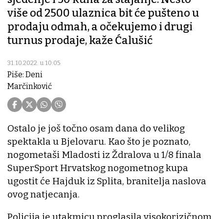
više od 2500 ulaznica bit će pušteno u
prodaju odmah, a očekujemo i drugi
turnus prodaje, kaže Ćalušić
31.10.2022. u 10:05
Piše: Deni
Marčinković
Ostalo je još točno osam dana do velikog
spektakla u Bjelovaru. Kao što je poznato,
nogometaši Mladosti iz Ždralova u 1/8 finala
SuperSport Hrvatskog nogometnog kupa
ugostit će Hajduk iz Splita, branitelja naslova
ovog natjecanja.
Policija je utakmicu proglasila visokorizičnom