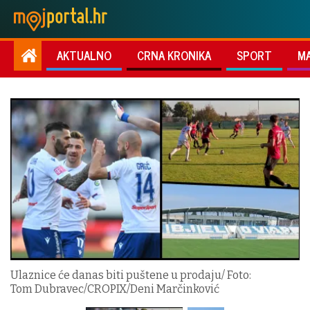
AKTUALNO
CRNA KRONIKA
SPORT
M
Ulaznice će danas biti puštene u prodaju/ Foto:
Tom Dubravec/CROPIX/Deni Marčinković