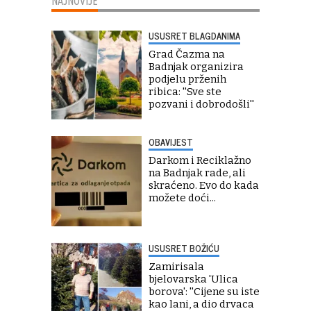
NAJNOVIJE
USUSRET BLAGDANIMA
Grad Čazma na
Badnjak organizira
podjelu prženih
ribica: ''Sve ste
pozvani i dobrodošli''
OBAVIJEST
Darkom i Reciklažno
na Badnjak rade, ali
skraćeno. Evo do kada
možete doći...
USUSRET BOŽIĆU
Zamirisala
bjelovarska 'Ulica
borova': ''Cijene su iste
kao lani, a dio drvaca