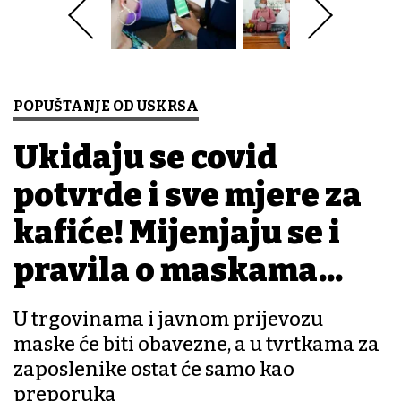
POPUŠTANJE OD USKRSA
Ukidaju se covid
potvrde i sve mjere za
kafiće! Mijenjaju se i
pravila o maskama...
U trgovinama i javnom prijevozu
maske će biti obavezne, a u tvrtkama za
zaposlenike ostat će samo kao
preporuka