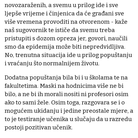
novozaraženih, a svemu u prilog ide i sve
ljepše vrijeme i činjenica da će građani sve
više vremena provoditi na otvorenom - kaže
naš sugovornik te ističe da svemu treba
pristupiti s dozom opreza jer, govori, naučili
smo da epidemija može biti nepredvidljiva.
No, trenutna situacija ide u prilog popuštanju
i vraćanju što normalnijem životu.
Dodatna popuštanja bila bi i u školama te na
fakultetima. Maski na hodnicima više ne bi
bilo, a ne bi ih morali nositi ni profesori osim
ako to sami žele. Osim toga, razgovara se i o
mogućem ukidanju i jedine preostale mjere, a
to je testiranje učenika u slučaju da u razredu
postoji pozitivan učenik.