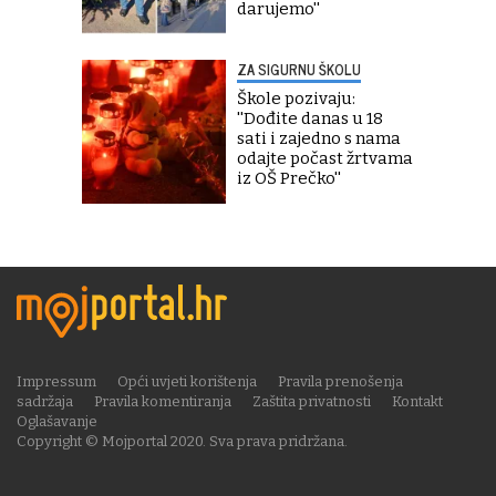
darujemo''
ZA SIGURNU ŠKOLU
Škole pozivaju:
''Dođite danas u 18
sati i zajedno s nama
odajte počast žrtvama
iz OŠ Prečko''
Impressum
Opći uvjeti korištenja
Pravila prenošenja
sadržaja
Pravila komentiranja
Zaštita privatnosti
Kontakt
Oglašavanje
Copyright © Mojportal 2020. Sva prava pridržana.