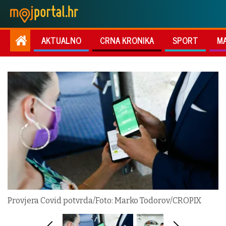
AKTUALNO
CRNA KRONIKA
SPORT
M
Provjera Covid potvrda/Foto: Marko Todorov/CROPIX