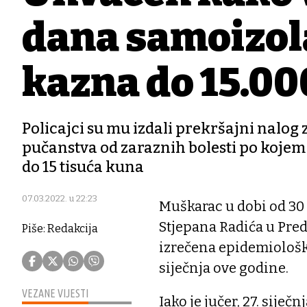
dana samoizola
kazna do 15.0
Policajci su mu izdali prekršajni nalog
pučanstva od zaraznih bolesti po kojem
do 15 tisuća kuna
07.03.2022. u 22:23
Muškarac u dobi od 30 
Stjepana Radića u Pre
Piše: Redakcija
izrečena epidemiološka
siječnja ove godine.
VEZANE VIJESTI
Iako je jučer, 27. siječ