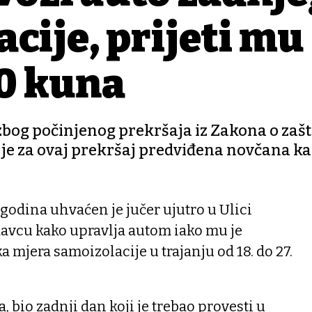
cije, prijeti mu
00 kuna
 zbog počinjenog prekršaja iz Zakona o zašt
 je za ovaj prekršaj predviđena novčana ka
godina uhvaćen je jučer ujutro u Ulici
davcu kako upravlja autom iako mu je
 mjera samoizolacije u trajanju od 18. do 27.
nja, bio zadnji dan koji je trebao provesti u