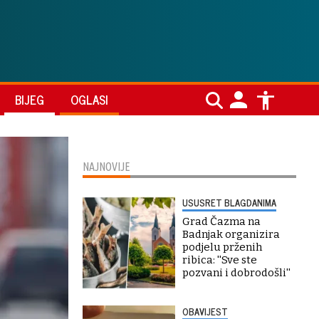
BIJEG
OGLASI
NAJNOVIJE
USUSRET BLAGDANIMA
Grad Čazma na
Badnjak organizira
podjelu prženih
ribica: ''Sve ste
pozvani i dobrodošli''
OBAVIJEST