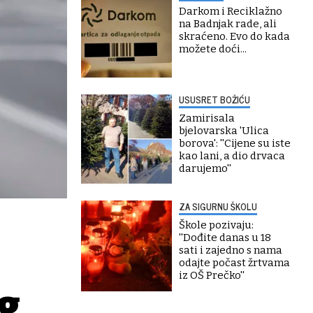
Darkom i Reciklažno
na Badnjak rade, ali
skraćeno. Evo do kada
možete doći...
USUSRET BOŽIĆU
Zamirisala
bjelovarska 'Ulica
borova': ''Cijene su iste
kao lani, a dio drvaca
darujemo''
ZA SIGURNU ŠKOLU
Škole pozivaju:
''Dođite danas u 18
sati i zajedno s nama
odajte počast žrtvama
iz OŠ Prečko''
eg