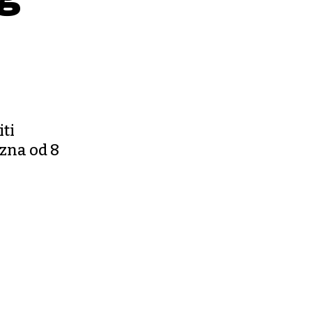
iti
zna od 8