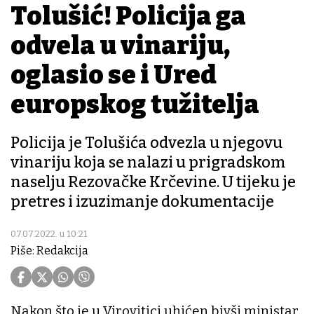
Tolušić! Policija ga
odvela u vinariju,
oglasio se i Ured
europskog tužitelja
Policija je Tolušića odvezla u njegovu
vinariju koja se nalazi u prigradskom
naselju Rezovačke Krčevine. U tijeku je
pretres i izuzimanje dokumentacije
07.07.2022. u 10:21
Piše: Redakcija
Nakon što je u Virovitici uhićen bivši ministar