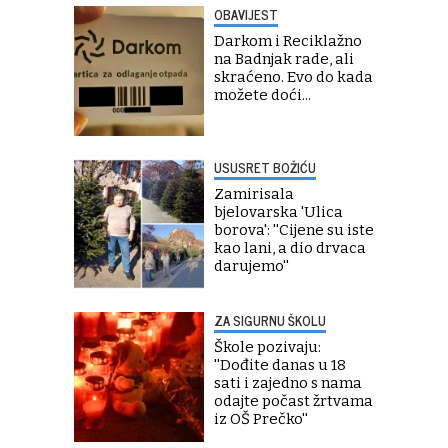
OBAVIJEST
Darkom i Reciklažno
na Badnjak rade, ali
skraćeno. Evo do kada
možete doći...
USUSRET BOŽIĆU
Zamirisala
bjelovarska 'Ulica
borova': ''Cijene su iste
kao lani, a dio drvaca
darujemo''
ZA SIGURNU ŠKOLU
Škole pozivaju:
''Dođite danas u 18
sati i zajedno s nama
odajte počast žrtvama
iz OŠ Prečko''