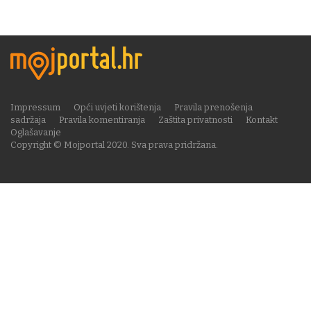
Impressum
Opći uvjeti korištenja
Pravila prenošenja
sadržaja
Pravila komentiranja
Zaštita privatnosti
Kontakt
Oglašavanje
Copyright © Mojportal 2020. Sva prava pridržana.