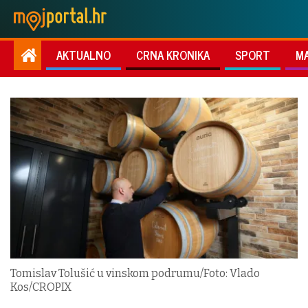
AKTUALNO
CRNA KRONIKA
SPORT
M
Tomislav Tolušić u vinskom podrumu/Foto: Vlado
Kos/CROPIX