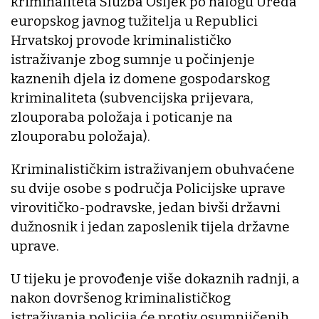
kriminaliteta Služba Osijek po nalogu Ureda
europskog javnog tužitelja u Republici
Hrvatskoj provode kriminalističko
istraživanje zbog sumnje u počinjenje
kaznenih djela iz domene gospodarskog
kriminaliteta (subvencijska prijevara,
zlouporaba položaja i poticanje na
zlouporabu položaja).
Kriminalističkim istraživanjem obuhvaćene
su dvije osobe s područja Policijske uprave
virovitičko-podravske, jedan bivši državni
dužnosnik i jedan zaposlenik tijela državne
uprave.
U tijeku je provođenje više dokaznih radnji, a
nakon dovršenog kriminalističkog
istraživanja policija će protiv osumnjičenih