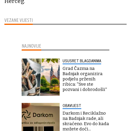
Herceg.
VEZANE VIJESTI
NAJNOVIJE
USUSRET BLAGDANIMA
Grad Čazma na
Badnjak organizira
podjelu prženih
ribica: ''Sve ste
pozvani i dobrodošli''
OBAVIJEST
Darkom i Reciklažno
na Badnjak rade, ali
skraćeno. Evo do kada
možete doći...