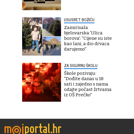
USUSRET BOŽIĆU
Zamirisala
bjelovarska 'Ulica
borova': ''Cijene su iste
kao lani, a dio drvaca
darujemo''
ZA SIGURNU ŠKOLU
Škole pozivaju:
''Dođite danas u 18
sati i zajedno s nama
odajte počast žrtvama
iz OŠ Prečko''