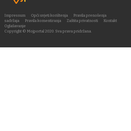
Impressum
Opći uvjeti korištenja
Pravila prenošenja
sadržaja
Pravila komentiranja
Zaštita privatnosti
Kontakt
Oglašavanje
Copyright © Mojportal 2020. Sva prava pridržana.