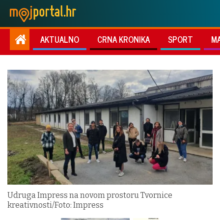
AKTUALNO
CRNA KRONIKA
SPORT
M
Udruga Impress na novom prostoru Tvornice
kreativnosti/Foto: Impress