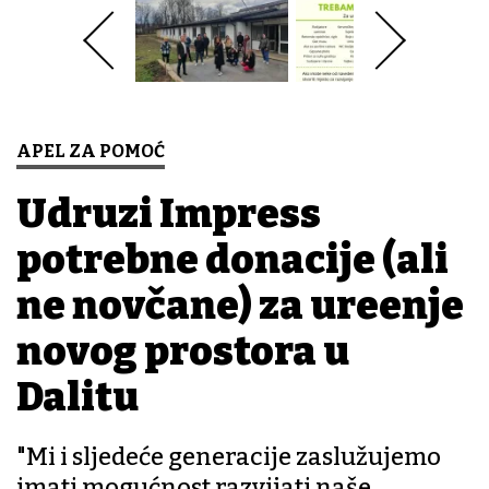
APEL ZA POMOĆ
Udruzi Impress
potrebne donacije (ali
ne novčane) za uređenje
novog prostora u
Dalitu
"Mi i sljedeće generacije zaslužujemo
imati mogućnost razvijati naše