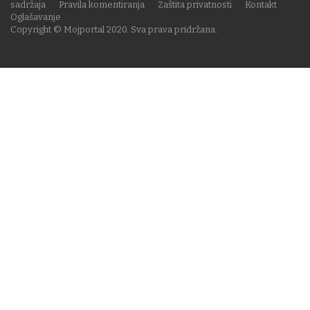
sadržaja
Pravila komentiranja
Zaštita privatnosti
Kontakt
Oglašavanje
Copyright © Mojportal 2020. Sva prava pridržana.