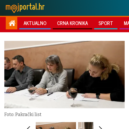
AKTUALNO
CRNA KRONIKA
SPORT
M
Foto: Pakrački list