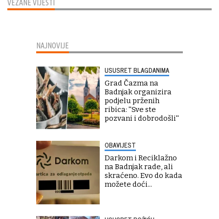
VEZANE VIJESTI
NAJNOVIJE
USUSRET BLAGDANIMA
Grad Čazma na
Badnjak organizira
podjelu prženih
ribica: ''Sve ste
pozvani i dobrodošli''
OBAVIJEST
Darkom i Reciklažno
na Badnjak rade, ali
skraćeno. Evo do kada
možete doći...