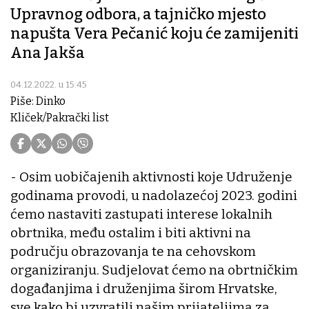
Upravnog odbora, a tajničko mjesto
napušta Vera Pečanić koju će zamijeniti
Ana Jakša
04.12.2022. u 15:45
Piše: Dinko
Kliček/Pakrački list
- Osim uobičajenih aktivnosti koje Udruženje
godinama provodi, u nadolazećoj 2023. godini
ćemo nastaviti zastupati interese lokalnih
obrtnika, među ostalim i biti aktivni na
području obrazovanja te na cehovskom
organiziranju. Sudjelovat ćemo na obrtničkim
događanjima i druženjima širom Hrvatske,
sve kako bi uzvratili našim prijateljima za