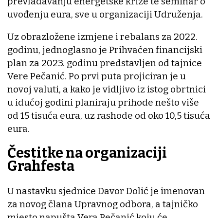
prevladavanju energetske krize te seminar o
uvođenju eura, sve u organizaciji Udruženja.
Uz obrazložene izmjene i rebalans za 2022.
godinu, jednoglasno je Prihvaćen financijski
plan za 2023. godinu predstavljen od tajnice
Vere Pečanić. Po prvi puta projiciran je u
novoj valuti, a kako je vidljivo iz istog obrtnici
u idućoj godini planiraju prihode nešto više
od 15 tisuća eura, uz rashode od oko 10,5 tisuća
eura.
Čestitke na organizaciji
Grahfesta
U nastavku sjednice Davor Dolić je imenovan
za novog člana Upravnog odbora, a tajničko
mjesto napušta Vera Pečanić koju će