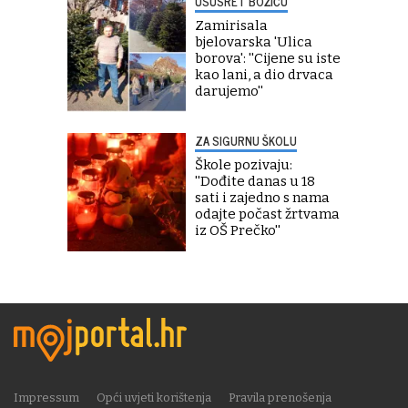
USUSRET BOŽIĆU
Zamirisala
bjelovarska 'Ulica
borova': ''Cijene su iste
kao lani, a dio drvaca
darujemo''
ZA SIGURNU ŠKOLU
Škole pozivaju:
''Dođite danas u 18
sati i zajedno s nama
odajte počast žrtvama
iz OŠ Prečko''
Impressum
Opći uvjeti korištenja
Pravila prenošenja