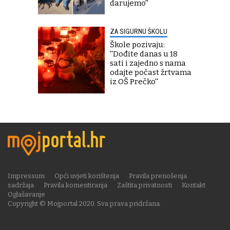
darujemo''
ZA SIGURNU ŠKOLU
Škole pozivaju:
''Dođite danas u 18
sati i zajedno s nama
odajte počast žrtvama
iz OŠ Prečko''
Impressum
Opći uvjeti korištenja
Pravila prenošenja
sadržaja
Pravila komentiranja
Zaštita privatnosti
Kontakt
Oglašavanje
Copyright © Mojportal 2020. Sva prava pridržana.