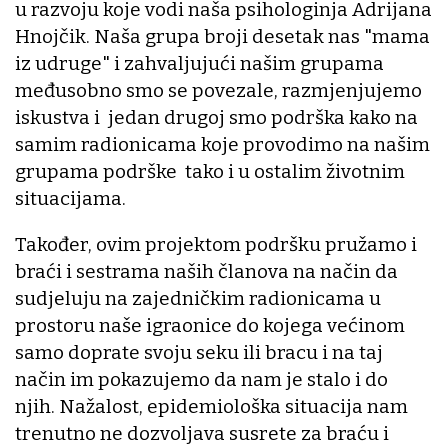
u razvoju koje vodi naša psihologinja Adrijana
Hnojčik. Naša grupa broji desetak nas "mama
iz udruge" i zahvaljujući našim grupama
međusobno smo se povezale, razmjenjujemo
iskustva i jedan drugoj smo podrška kako na
samim radionicama koje provodimo na našim
grupama podrške tako i u ostalim životnim
situacijama.
Također, ovim projektom podršku pružamo i
braći i sestrama naših članova na način da
sudjeluju na zajedničkim radionicama u
prostoru naše igraonice do kojega većinom
samo doprate svoju seku ili bracu i na taj
način im pokazujemo da nam je stalo i do
njih. Nažalost, epidemiološka situacija nam
trenutno ne dozvoljava susrete za braću i