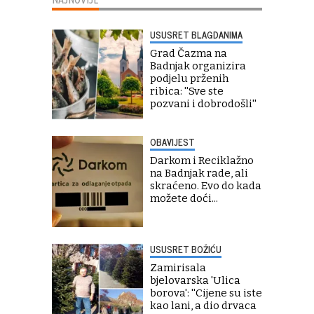
USUSRET BLAGDANIMA
Grad Čazma na
Badnjak organizira
podjelu prženih
ribica: ''Sve ste
pozvani i dobrodošli''
OBAVIJEST
Darkom i Reciklažno
na Badnjak rade, ali
skraćeno. Evo do kada
možete doći...
USUSRET BOŽIĆU
Zamirisala
bjelovarska 'Ulica
borova': ''Cijene su iste
kao lani, a dio drvaca