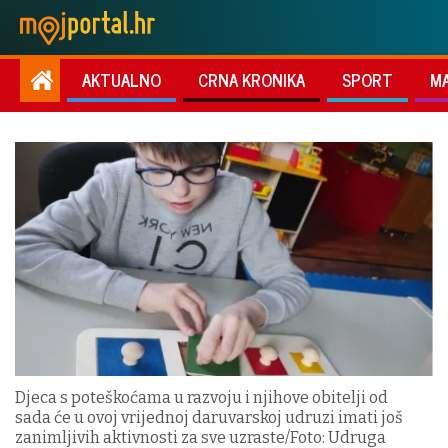
AKTUALNO
CRNA KRONIKA
SPORT
M
Djeca s poteškoćama u razvoju i njihove obitelji od
sada će u ovoj vrijednoj daruvarskoj udruzi imati još
zanimljivih aktivnosti za sve uzraste/Foto: Udruga