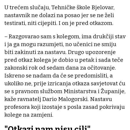
U trećem slučaju, Tehničke škole Bjelovar,
nastavnik ne dolazi na posao jer se ne želi
testirati, niti cijepiti. I on je pred otkazom.
– Razgovarao sam s kolegom, ima drukčiji stav
i ja ga mogu razumjeti, no učenici ne smiju
biti zakinuti za nastavu. Drugo upozorenje
pred otkaz kolega je dobio u petak i sada teče
zakonski rok od sedam dana za očitovanje.
Iskreno se nadam da će se predomisliti, a
ukoliko ne, prije izricanja otkaza savjetovat ću
se s pravnom službom Ministarstva i Županije,
kaže ravnatelj Dario Malogorski. Nastavu
profesora koji izostaje s posla zasad pokrivaju
kolege na zamjeni.
"Otkazi nam nisu cilj"