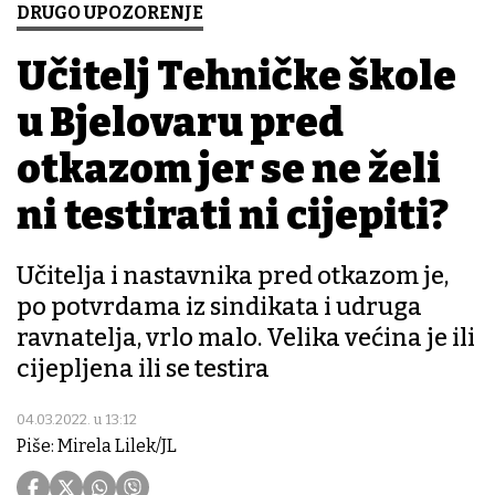
DRUGO UPOZORENJE
Učitelj Tehničke škole
u Bjelovaru pred
otkazom jer se ne želi
ni testirati ni cijepiti?
Učitelja i nastavnika pred otkazom je,
po potvrdama iz sindikata i udruga
ravnatelja, vrlo malo. Velika većina je ili
cijepljena ili se testira
04.03.2022. u 13:12
Piše: Mirela Lilek/JL