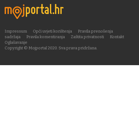
Impressum
Opći uvjeti korištenja
Pravila prenošenja
sadržaja
Pravila komentiranja
Zaštita privatnosti
Kontakt
Oglašavanje
Copyright © Mojportal 2020. Sva prava pridržana.