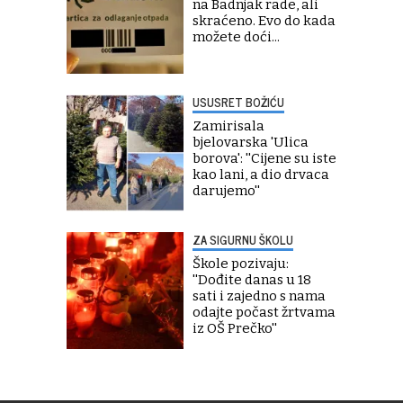
na Badnjak rade, ali
skraćeno. Evo do kada
možete doći...
USUSRET BOŽIĆU
Zamirisala
bjelovarska 'Ulica
borova': ''Cijene su iste
kao lani, a dio drvaca
darujemo''
ZA SIGURNU ŠKOLU
Škole pozivaju:
''Dođite danas u 18
sati i zajedno s nama
odajte počast žrtvama
iz OŠ Prečko''