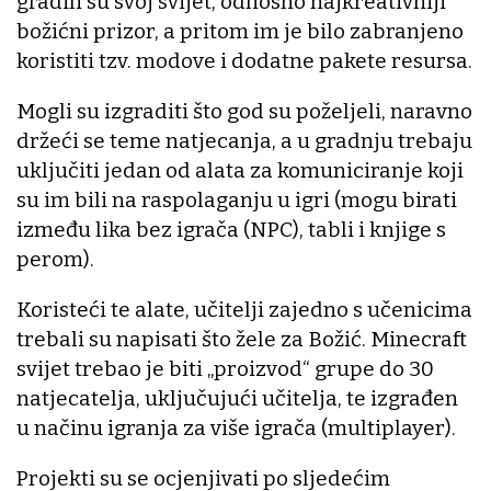
gradili su svoj svijet, odnosno najkreativniji
božićni prizor, a pritom im je bilo zabranjeno
koristiti tzv. modove i dodatne pakete resursa.
Mogli su izgraditi što god su poželjeli, naravno
držeći se teme natjecanja, a u gradnju trebaju
uključiti jedan od alata za komuniciranje koji
su im bili na raspolaganju u igri (mogu birati
između lika bez igrača (NPC), tabli i knjige s
perom).
Koristeći te alate, učitelji zajedno s učenicima
trebali su napisati što žele za Božić. Minecraft
svijet trebao je biti „proizvod“ grupe do 30
natjecatelja, uključujući učitelja, te izgrađen
u načinu igranja za više igrača (multiplayer).
Projekti su se ocjenjivati po sljedećim