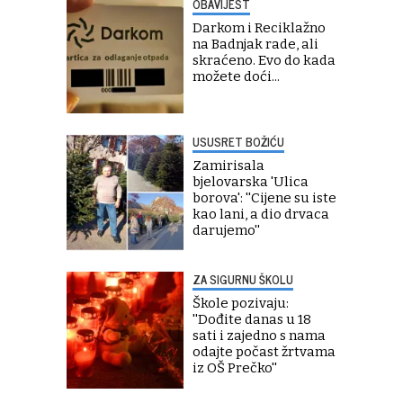
OBAVIJEST
Darkom i Reciklažno
na Badnjak rade, ali
skraćeno. Evo do kada
možete doći...
USUSRET BOŽIĆU
Zamirisala
bjelovarska 'Ulica
borova': ''Cijene su iste
kao lani, a dio drvaca
darujemo''
ZA SIGURNU ŠKOLU
Škole pozivaju:
''Dođite danas u 18
sati i zajedno s nama
odajte počast žrtvama
iz OŠ Prečko''