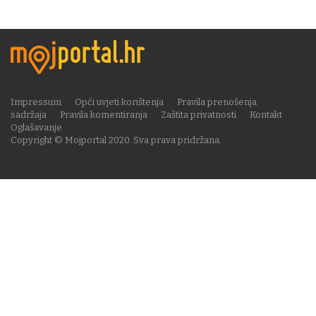
Impressum
Opći uvjeti korištenja
Pravila prenošenja
sadržaja
Pravila komentiranja
Zaštita privatnosti
Kontakt
Oglašavanje
Copyright © Mojportal 2020. Sva prava pridržana.