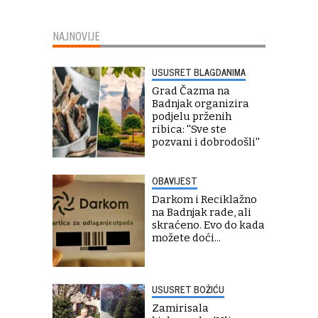
NAJNOVIJE
USUSRET BLAGDANIMA
Grad Čazma na
Badnjak organizira
podjelu prženih
ribica: ''Sve ste
pozvani i dobrodošli''
OBAVIJEST
Darkom i Reciklažno
na Badnjak rade, ali
skraćeno. Evo do kada
možete doći...
USUSRET BOŽIĆU
Zamirisala