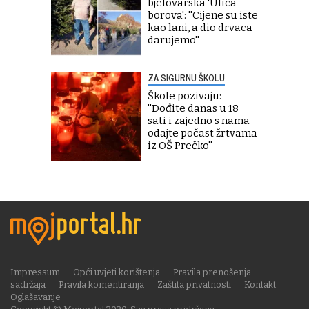
bjelovarska 'Ulica
borova': ''Cijene su iste
kao lani, a dio drvaca
darujemo''
ZA SIGURNU ŠKOLU
Škole pozivaju:
''Dođite danas u 18
sati i zajedno s nama
odajte počast žrtvama
iz OŠ Prečko''
Impressum
Opći uvjeti korištenja
Pravila prenošenja
sadržaja
Pravila komentiranja
Zaštita privatnosti
Kontakt
Oglašavanje