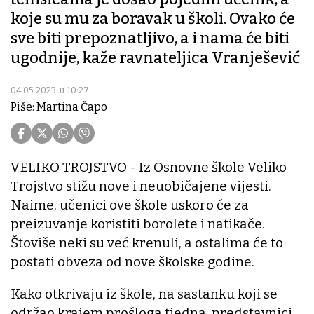
koje su mu za boravak u školi. Ovako će
sve biti prepoznatljivo, a i nama će biti
ugodnije, kaže ravnateljica Vranješević
04.05.2023. u 10:27
Piše: Martina Čapo
VELIKO TROJSTVO - Iz Osnovne škole Veliko
Trojstvo stižu nove i neuobičajene vijesti.
Naime, učenici ove škole uskoro će za
preizuvanje koristiti borolete i natikače.
Štoviše neki su već krenuli, a ostalima će to
postati obveza od nove školske godine.
Kako otkrivaju iz škole, na sastanku koji se
održao krajem prošloga tjedna, predstavnici