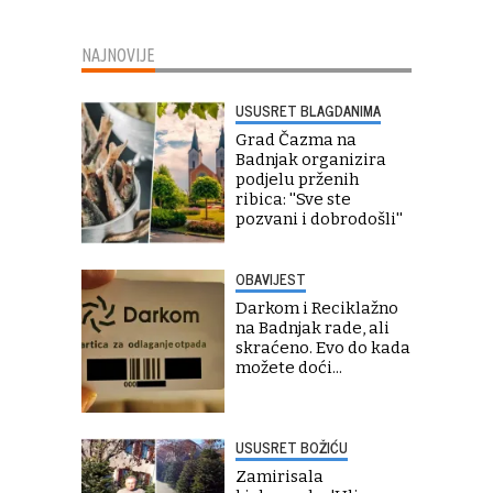
NAJNOVIJE
USUSRET BLAGDANIMA
Grad Čazma na
Badnjak organizira
podjelu prženih
ribica: ''Sve ste
pozvani i dobrodošli''
OBAVIJEST
Darkom i Reciklažno
na Badnjak rade, ali
skraćeno. Evo do kada
možete doći...
USUSRET BOŽIĆU
Zamirisala