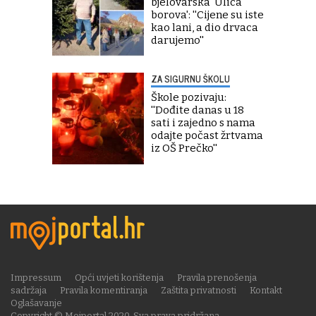
bjelovarska 'Ulica
borova': ''Cijene su iste
kao lani, a dio drvaca
darujemo''
ZA SIGURNU ŠKOLU
Škole pozivaju:
''Dođite danas u 18
sati i zajedno s nama
odajte počast žrtvama
iz OŠ Prečko''
Impressum
Opći uvjeti korištenja
Pravila prenošenja
sadržaja
Pravila komentiranja
Zaštita privatnosti
Kontakt
Oglašavanje
Copyright © Mojportal 2020. Sva prava pridržana.