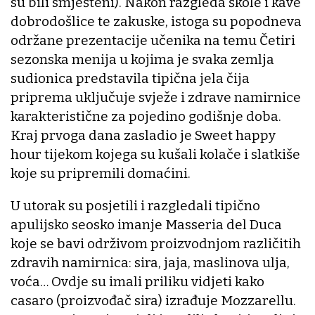
su bili smješteni). Nakon razgleda škole i kave
dobrodošlice te zakuske, istoga su popodneva
održane prezentacije učenika na temu Četiri
sezonska menija u kojima je svaka zemlja
sudionica predstavila tipična jela čija
priprema uključuje svježe i zdrave namirnice
karakteristične za pojedino godišnje doba.
Kraj prvoga dana zasladio je Sweet happy
hour tijekom kojega su kušali kolače i slatkiše
koje su pripremili domaćini.
U utorak su posjetili i razgledali tipično
apulijsko seosko imanje Masseria del Duca
koje se bavi održivom proizvodnjom različitih
zdravih namirnica: sira, jaja, maslinova ulja,
voća… Ovdje su imali priliku vidjeti kako
casaro (proizvođač sira) izrađuje Mozzarellu.