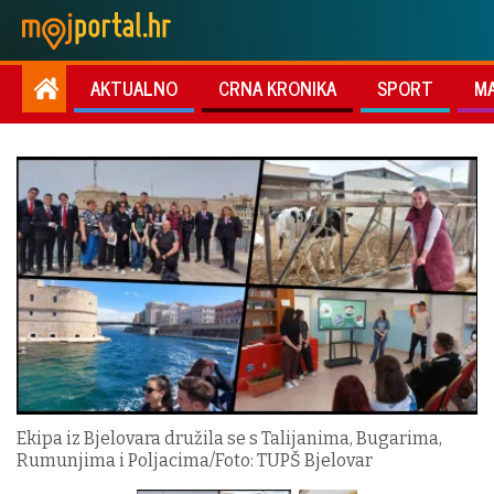
AKTUALNO
CRNA KRONIKA
SPORT
M
Ekipa iz Bjelovara družila se s Talijanima, Bugarima,
Rumunjima i Poljacima/Foto: TUPŠ Bjelovar