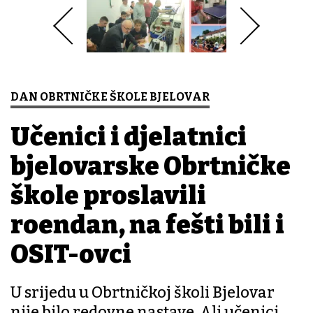
DAN OBRTNIČKE ŠKOLE BJELOVAR
Učenici i djelatnici
bjelovarske Obrtničke
škole proslavili
rođendan, na fešti bili i
OSIT-ovci
U srijedu u Obrtničkoj školi Bjelovar
nije bilo redovne nastave. Ali učenici,