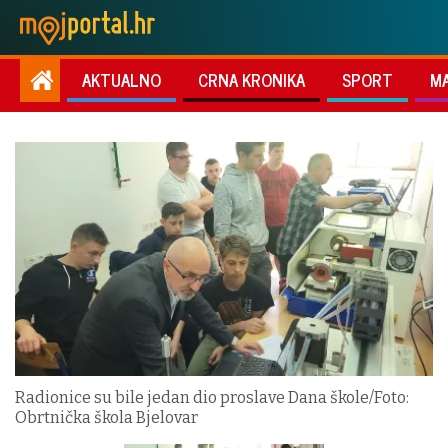
AKTUALNO
CRNA KRONIKA
SPORT
M
Radionice su bile jedan dio proslave Dana škole/Foto:
Obrtnička škola Bjelovar