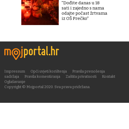
''Dođite danas u 18
sati i zajedno s nama
odajte počast žrtvama
iz OŠ Prečko''
Impressum
Opći uvjeti korištenja
Pravila prenošenja
sadržaja
Pravila komentiranja
Zaštita privatnosti
Kontakt
Oglašavanje
Copyright © Mojportal 2020. Sva prava pridržana.