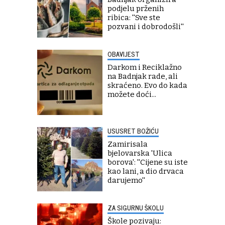
podjelu prženih
ribica: ''Sve ste
pozvani i dobrodošli''
OBAVIJEST
Darkom i Reciklažno
na Badnjak rade, ali
skraćeno. Evo do kada
možete doći...
USUSRET BOŽIĆU
Zamirisala
bjelovarska 'Ulica
borova': ''Cijene su iste
kao lani, a dio drvaca
darujemo''
ZA SIGURNU ŠKOLU
Škole pozivaju: