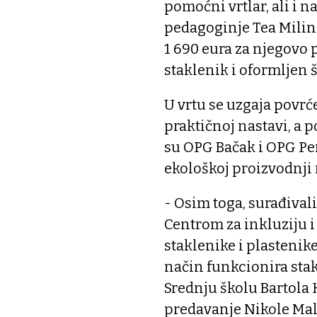
pomoćni vrtlar, ali i n
pedagoginje Tea Milino
1 690 eura za njegovo
staklenik i oformljen 
U vrtu se uzgaja povrće
praktičnoj nastavi, a p
su OPG Bačak i OPG Pere
ekološkoj proizvodnji 
- Osim toga, surađivali
Centrom za inkluziju i 
staklenike i plastenike
način funkcionira stak
Srednju školu Bartola 
predavanje Nikole Malb