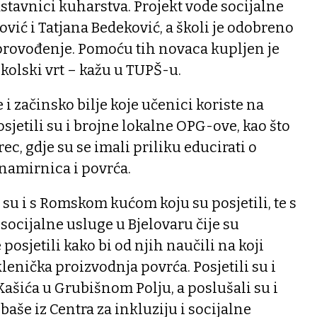
astavnici kuharstva. Projekt vode socijalne
vić i Tatjana Bedeković, a školi je odobreno
 provođenje. Pomoću tih novaca kupljen je
školski vrt – kažu u TUPŠ-u.
 i začinsko bilje koje učenici koriste na
osjetili su i brojne lokalne OPG-ove, kao što
c, gdje su se imali priliku educirati o
namirnica i povrća.
 su i s Romskom kućom koju su posjetili, te s
socijalne usluge u Bjelovaru čije su
 posjetili kako bi od njih naučili na koji
lenička proizvodnja povrća. Posjetili su i
Kašića u Grubišnom Polju, a poslušali su i
aše iz Centra za inkluziju i socijalne