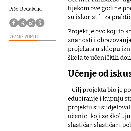
tijekom ove godine podi
Piše: Redakcija
su iskoristili za prakt
Projekt je ovo koji to k
VEZANE VIJESTI
znanosti i obrazovanj
projekata u sklopu iz
škola te učeničkih dom
Učenje od isku
- Cilj projekta bio je
educiranje i kupnju st
projektu su sudjelovali u
učenici koji se školuj
slastičar, slastičar i p