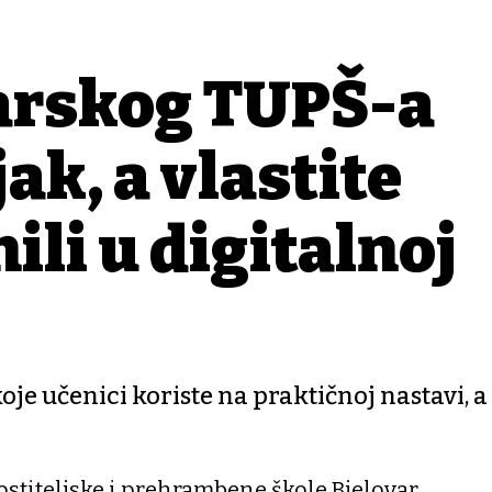
varskog TUPŠ-a
ak, a vlastite
ili u digitalnoj
oje učenici koriste na praktičnoj nastavi, a 
stiteljske i prehrambene škole Bjelovar