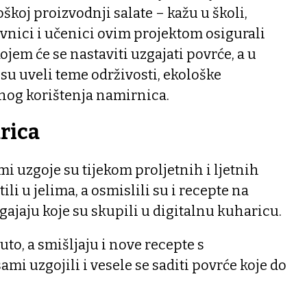
škoj proizvodnji salate – kažu u školi,
vnici i učenici ovim projektom osigurali
kojem će se nastaviti uzgajati povrće, a u
su uveli teme održivosti, ekološke
nog korištenja namirnica.
rica
mi uzgoje su tijekom proljetnih i ljetnih
ili u jelima, a osmislili su i recepte na
gajaju koje su skupili u digitalnu kuharicu.
to, a smišljaju i nove recepte s
mi uzgojili i vesele se saditi povrće koje do