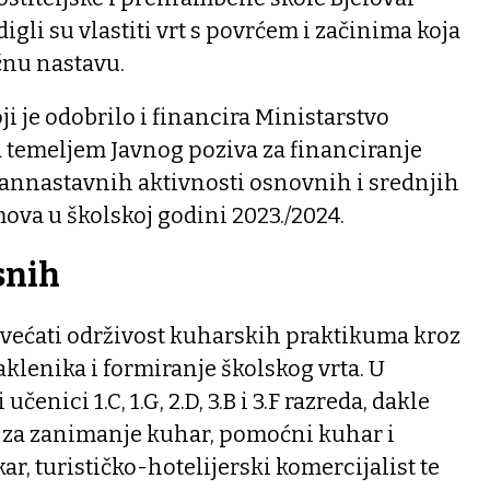
gli su vlastiti vrt s povrćem i začinima koja
ičnu nastavu.
oji je odobrilo i financira Ministarstvo
a temeljem Javnog poziva za financiranje
nannastavnih aktivnosti osnovnih i srednjih
ova u školskoj godini 2023./2024.
snih
 povećati održivost kuharskih praktikuma kroz
aklenika i formiranje školskog vrta. U
čenici 1.C, 1.G, 2.D, 3.B i 3.F razreda, dakle
u za zanimanje kuhar, pomoćni kuhar i
ekar, turističko-hotelijerski komercijalist te