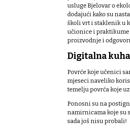
usluge Bjelovar o ekolo
dodajući kako su nasta
školi vrt i staklenik u 
učionice i praktikume 
proizvodnje i odgovor
Digitalna kuha
Povrće koje učenici sa
mjeseci naveliko korist
temelju povrća koje uz
Ponosni su na postignu
namirnicama koje su sa
sada još nisu probali!