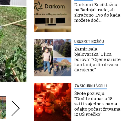
Darkom i Reciklažno
na Badnjak rade, ali
skraćeno. Evo do kada
možete doći...
USUSRET BOŽIĆU
Zamirisala
bjelovarska 'Ulica
borova': ''Cijene su iste
kao lani, a dio drvaca
darujemo''
ZA SIGURNU ŠKOLU
Škole pozivaju:
''Dođite danas u 18
sati i zajedno s nama
odajte počast žrtvama
iz OŠ Prečko''