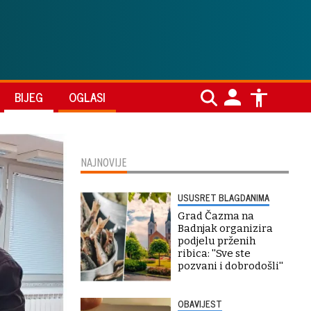
BIJEG
OGLASI
NAJNOVIJE
USUSRET BLAGDANIMA
Grad Čazma na
Badnjak organizira
podjelu prženih
ribica: ''Sve ste
pozvani i dobrodošli''
OBAVIJEST