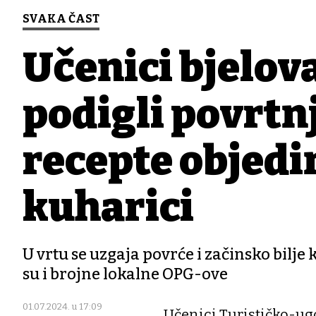
SVAKA ČAST
Učenici bjelo
podigli povrtnj
recepte objedin
kuharici
U vrtu se uzgaja povrće i začinsko bilje k
su i brojne lokalne OPG-ove
01.07.2024. u 17:09
Učenici Turističko-ugo