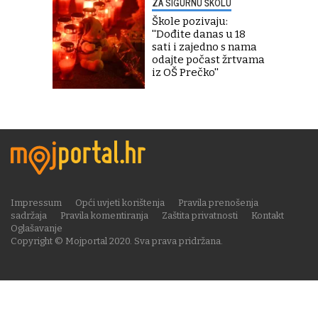
ZA SIGURNU ŠKOLU
Škole pozivaju:
''Dođite danas u 18
sati i zajedno s nama
odajte počast žrtvama
iz OŠ Prečko''
Impressum
Opći uvjeti korištenja
Pravila prenošenja
sadržaja
Pravila komentiranja
Zaštita privatnosti
Kontakt
Oglašavanje
Copyright © Mojportal 2020. Sva prava pridržana.