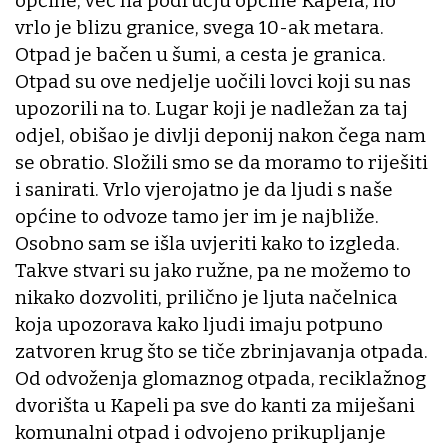
općine, već na području općine Kapela, no
vrlo je blizu granice, svega 10-ak metara.
Otpad je bačen u šumi, a cesta je granica.
Otpad su ove nedjelje uočili lovci koji su nas
upozorili na to. Lugar koji je nadležan za taj
odjel, obišao je divlji deponij nakon čega nam
se obratio. Složili smo se da moramo to riješiti
i sanirati. Vrlo vjerojatno je da ljudi s naše
općine to odvoze tamo jer im je najbliže.
Osobno sam se išla uvjeriti kako to izgleda.
Takve stvari su jako ružne, pa ne možemo to
nikako dozvoliti, prilično je ljuta načelnica
koja upozorava kako ljudi imaju potpuno
zatvoren krug što se tiče zbrinjavanja otpada.
Od odvoženja glomaznog otpada, reciklažnog
dvorišta u Kapeli pa sve do kanti za miješani
komunalni otpad i odvojeno prikupljanje