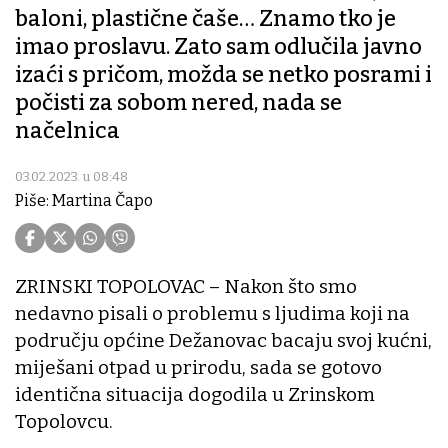
baloni, plastične čaše… Znamo tko je
imao proslavu. Zato sam odlučila javno
izaći s pričom, možda se netko posrami i
počisti za sobom nered, nada se
načelnica
03.02.2023. u 08:48
Piše: Martina Čapo
ZRINSKI TOPOLOVAC – Nakon što smo
nedavno pisali o problemu s ljudima koji na
području općine Dežanovac bacaju svoj kućni,
miješani otpad u prirodu, sada se gotovo
identična situacija dogodila u Zrinskom
Topolovcu.