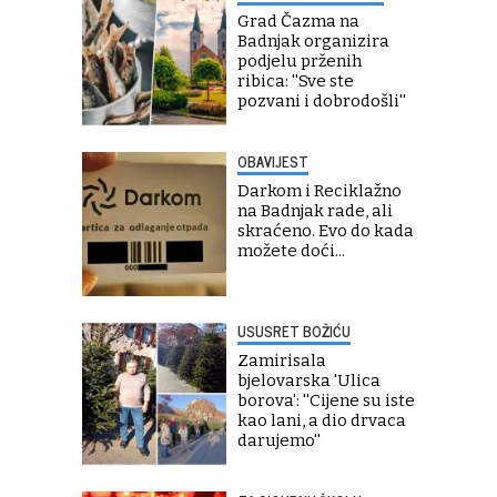
Grad Čazma na
Badnjak organizira
podjelu prženih
ribica: ''Sve ste
pozvani i dobrodošli''
OBAVIJEST
Darkom i Reciklažno
na Badnjak rade, ali
skraćeno. Evo do kada
možete doći...
USUSRET BOŽIĆU
Zamirisala
bjelovarska 'Ulica
borova': ''Cijene su iste
kao lani, a dio drvaca
darujemo''