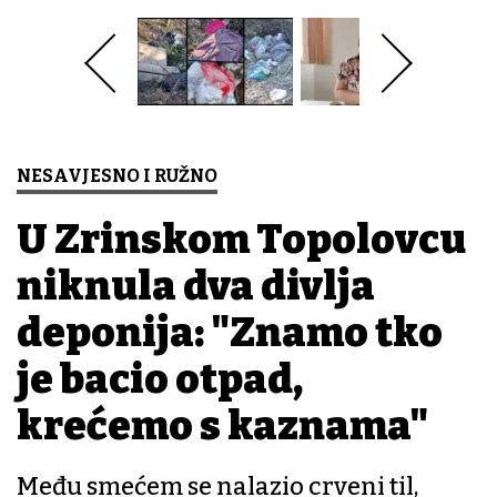
NESAVJESNO I RUŽNO
U Zrinskom Topolovcu
niknula dva divlja
deponija: "Znamo tko
je bacio otpad,
krećemo s kaznama"
Među smećem se nalazio crveni til,