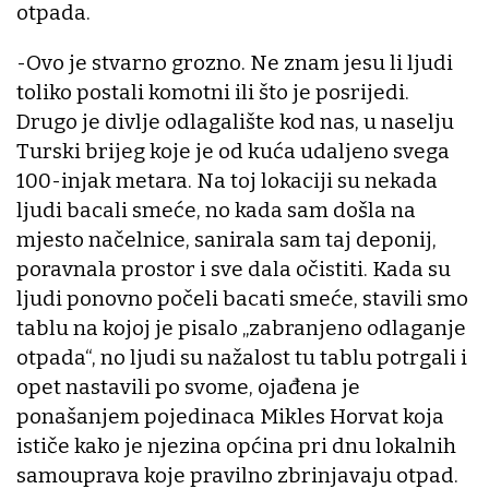
otpada.
-Ovo je stvarno grozno. Ne znam jesu li ljudi
toliko postali komotni ili što je posrijedi.
Drugo je divlje odlagalište kod nas, u naselju
Turski brijeg koje je od kuća udaljeno svega
100-injak metara. Na toj lokaciji su nekada
ljudi bacali smeće, no kada sam došla na
mjesto načelnice, sanirala sam taj deponij,
poravnala prostor i sve dala očistiti. Kada su
ljudi ponovno počeli bacati smeće, stavili smo
tablu na kojoj je pisalo „zabranjeno odlaganje
otpada“, no ljudi su nažalost tu tablu potrgali i
opet nastavili po svome, ojađena je
ponašanjem pojedinaca Mikles Horvat koja
ističe kako je njezina općina pri dnu lokalnih
samouprava koje pravilno zbrinjavaju otpad.