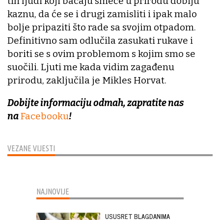
tih ljudi koji bacaju smeće u prirodu dobiju
kaznu, da će se i drugi zamisliti i ipak malo
bolje pripaziti što rade sa svojim otpadom.
Definitivno sam odlučila zasukati rukave i
boriti se s ovim problemom s kojim smo se
suočili. Ljuti me kada vidim zagađenu
prirodu, zaključila je Mikles Horvat.
Dobijte informaciju odmah, zapratite nas
na
Facebooku
!
VEZANE VIJESTI
NAJNOVIJE
USUSRET BLAGDANIMA