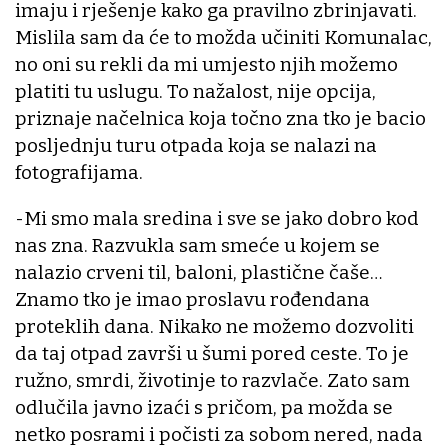
imaju i rješenje kako ga pravilno zbrinjavati.
Mislila sam da će to možda učiniti Komunalac,
no oni su rekli da mi umjesto njih možemo
platiti tu uslugu. To nažalost, nije opcija,
priznaje načelnica koja točno zna tko je bacio
posljednju turu otpada koja se nalazi na
fotografijama.
-Mi smo mala sredina i sve se jako dobro kod
nas zna. Razvukla sam smeće u kojem se
nalazio crveni til, baloni, plastične čaše…
Znamo tko je imao proslavu rođendana
proteklih dana. Nikako ne možemo dozvoliti
da taj otpad završi u šumi pored ceste. To je
ružno, smrdi, životinje to razvlače. Zato sam
odlučila javno izaći s pričom, pa možda se
netko posrami i počisti za sobom nered, nada