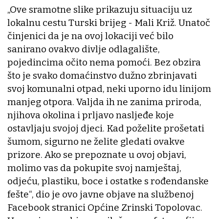
„Ove sramotne slike prikazuju situaciju uz
lokalnu cestu Turski brijeg - Mali Križ. Unatoč
činjenici da je na ovoj lokaciji već bilo
sanirano ovakvo divlje odlagalište,
pojedincima očito nema pomoći. Bez obzira
što je svako domaćinstvo dužno zbrinjavati
svoj komunalni otpad, neki uporno idu linijom
manjeg otpora. Valjda ih ne zanima priroda,
njihova okolina i prljavo nasljeđe koje
ostavljaju svojoj djeci. Kad poželite prošetati
šumom, sigurno ne želite gledati ovakve
prizore. Ako se prepoznate u ovoj objavi,
molimo vas da pokupite svoj namještaj,
odjeću, plastiku, boce i ostatke s rođendanske
fešte“, dio je ovo javne objave na službenoj
Facebook stranici Općine Zrinski Topolovac.