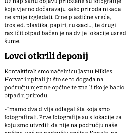
Uz napisanu objavu priložene su fotografije
koje vjerno dočaravaju kako priroda nikada
ne smije izgledati. Crne plastične vreće,
trosjed, plastika, papiri, ruksaci…, te drugi
različit otpad bačen je na dvije lokacije usred
šume.
Lovci otkrili deponij
Kontaktirali smo načelnicu Jasnu Mikles
Horvat i upitali ju što se to događa na
području njezine općine te zna li tko je bacio
otpad u prirodu.
-Imamo dva divlja odlagališta koja smo
fotografirali. Prve fotografije su s lokacije za
koju smo utvrdili da nije na području naše