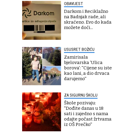
OBAVIJEST
Darkom i Reciklažno
na Badnjak rade, ali
skraćeno. Evo do kada
možete doći...
USUSRET BOŽIĆU
Zamirisala
bjelovarska 'Ulica
borova': ''Cijene su iste
kao lani, a dio drvaca
darujemo''
ZA SIGURNU ŠKOLU
Škole pozivaju:
''Dođite danas u 18
sati i zajedno s nama
odajte počast žrtvama
iz OŠ Prečko''