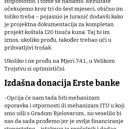
stopostotno, i tome se nadamo. Rezultate
očekujemo kroz tri do šest mjeseci, obično im
toliko treba – pojasnio je Juranić dodavši kako
je projektna dokumentacija za kompletan
projekt koštala 120 tisuća kuna. Taj bi im
iznos, ukoliko prođu, također trebao ući u
prihvatljivi trošak.
Ukoliko i ne prođu na Mjeri 7.4.1., u Velikom
Trojstvu si optimistični.
Izdašna donacija Erste banke
-Opcija će nam tada biti mehanizam
oporavka i otpornosti ili mehanizam ITU u koji
smo ušli s Gradom Bjelovarom., no veselilo bi
nas da sada prođemo jer je ovdje financiranje
stopostotno – istaknuo je pročelnik i dodao