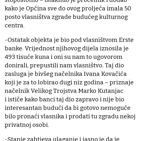
kako je Općina sve do ovog proljeća imala 50
posto vlasništva zgrade budućeg kulturnog
centra.
-Ostatak objekta je bio pod vlasništvom Erste
banke. Vrijednost njihovog dijela iznosila je
493 tisuće kuna i oni su nam to ugovorom
donirali, prepustili nam vlasništvo. Taj dio
zasluga je bivšeg načelnika Ivana Kovačića
koji je za to lobirao dugi niz godina – priznaje
načelnik Velikog Trojstva Marko Kutanjac
i ističe kako banci taj dio zapravo i nije bio
interesantan budući da bi gotovo nemoguće
bilo pronaći vlasnika i prodati tu zgradu nekoj
privatnoj osobi.
-Stanje zahtjeva ulaganje i jasno je da je