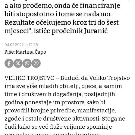
a ako prođemo, onda će financiranje
biti stopostotno i tome se nadamo.
Rezultate očekujemo kroz tri do šest
mjeseci", ističe pročelnik Juranić
04.03.2022. u 12:28
Piše: Martina Čapo
VELIKO TROJSTVO – Budući da Veliko Trojstvo
ima sve više mladih obitelji, djece, a samim
time i društvenih događanja, posljednjih
godina ponestaje im prostora kako bi
provodili brojne priredbe, manifestacije,
zgode i ostale društvene aktivnosti. Stoga ne
čudi kako se već duže vrijeme spominje
preinaka starog i pomalo derutnog