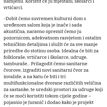
namjenu. Koristit će ju mještani, školarci i
vrtićarci.
-Dobit ćemo suvremen kulturni dom s
uređenom salom koja je inače i sada
akustična, naravno opremit ćemo ju
pozornicom, adekvatnom rasvjetom i ostalim
tehničkim detaljima i služit će za sve manje
priredbe do stotinu osoba. Idealna će biti za
folkloraše, vrtićarce i školarce, udruge,
tamburaše… Prilagodit ćemo sanitarne
čvorove, izgraditi novi sanitarni čvor za
invalide, a na katu će biti i tri
multifunkcionalne dvorane različitih veličina
za sastanke, te uredski prostori za udruge koji
će se moći koristiti tokom cijele godine –
pojasnio je Juranić i dodao kako je projekt