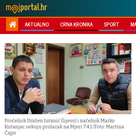
AKTUALNO
CRNA KRONIKA
SPORT
M
Pročelnik Dražen Juranić (lijevo) i načelnik Marko
Kutanjac oekuju prolazak na Mjeri 7.4.1./Foto: Martina
Čapo