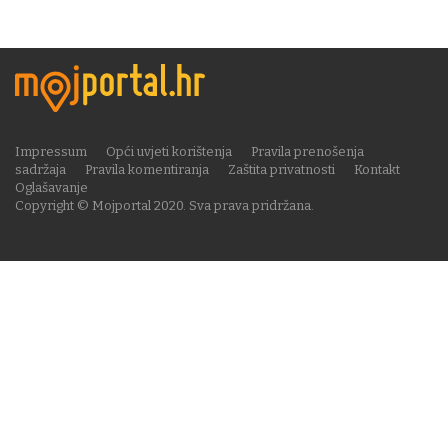
Impressum
Opći uvjeti korištenja
Pravila prenošenja
sadržaja
Pravila komentiranja
Zaštita privatnosti
Kontakt
Oglašavanje
Copyright © Mojportal 2020. Sva prava pridržana.