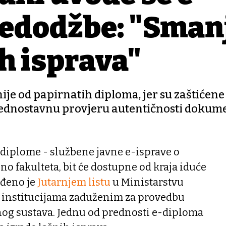
jedodžbe: "Sman
ih isprava"
ije od papirnatih diploma, jer su zaštićene
jednostavnu provjeru autentičnosti dokum
 diplome - službene javne e-isprave o
no fakulteta, bit će dostupne od kraja iduće
rđeno je
Jutarnjem listu
u Ministarstvu
, institucijama zaduženim za provedbu
vnog sustava. Jednu od prednosti e-diploma