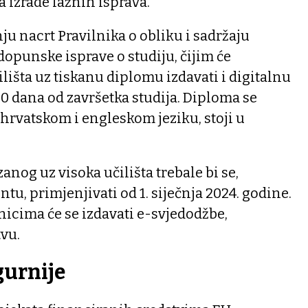
a izrade lažnih isprava.
ju nacrt Pravilnika o obliku i sadržaju
dopunske isprave o studiju, čijim će
išta uz tiskanu diplomu izdavati i digitalnu
30 dana od završetka studija. Diploma se
hrvatskom i engleskom jeziku, stoji u
nog uz visoka učilišta trebale bi se,
u, primjenjivati od 1. siječnja 2024. godine.
icima će se izdavati e-svjedodžbe,
vu.
igurnije