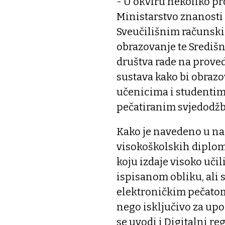
- U okviru nekoliko pr
Ministarstvo znanosti 
Sveučilišnim računski
obrazovanje te Središ
društva rade na proved
sustava kako bi obrazo
učenicima i studentim
pečatiranim svjedodž
Kako je navedeno u nac
visokoškolskih diploma
koju izdaje visoko učil
ispisanom obliku, ali s
elektroničkim pečatom.
nego isključivo za up
se uvodi i Digitalni re