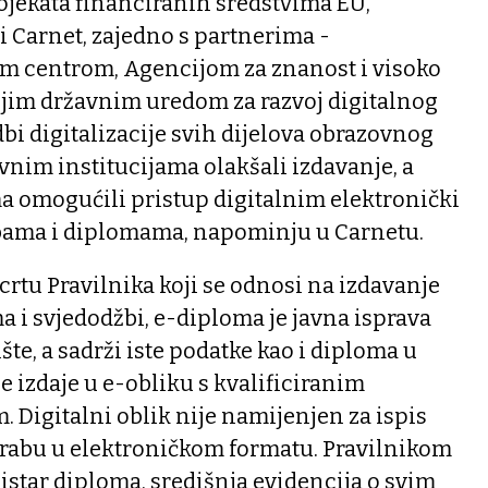
ojekata financiranih sredstvima EU,
i Carnet, zajedno s partnerima -
m centrom, Agencijom za znanost i visoko
njim državnim uredom za razvoj digitalnog
bi digitalizacije svih dijelova obrazovnog
vnim institucijama olakšali izdavanje, a
a omogućili pristup digitalnim elektronički
bama i diplomama, napominju u Carnetu.
rtu Pravilnika koji se odnosi na izdavanje
 i svjedodžbi, e-diploma je javna isprava
ište, a sadrži iste podatke kao i diploma u
e izdaje u e-obliku s kvalificiranim
 Digitalni oblik nije namijenjen za ispis
orabu u elektroničkom formatu. Pravilnikom
gistar diploma, središnja evidencija o svim