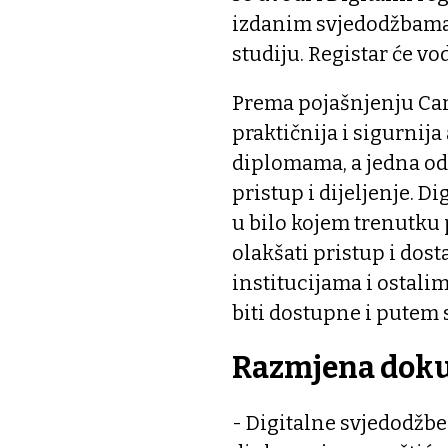
izdanim svjedodžbama
studiju. Registar će vo
Prema pojašnjenju Car
praktičnija i sigurnij
diplomama, a jedna od
pristup i dijeljenje. D
u bilo kojem trenutku 
olakšati pristup i do
institucijama i ostali
biti dostupne i putem 
Razmjena dok
- Digitalne svjedodžbe