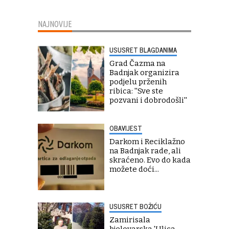
NAJNOVIJE
USUSRET BLAGDANIMA
Grad Čazma na
Badnjak organizira
podjelu prženih
ribica: ''Sve ste
pozvani i dobrodošli''
OBAVIJEST
Darkom i Reciklažno
na Badnjak rade, ali
skraćeno. Evo do kada
možete doći...
USUSRET BOŽIĆU
Zamirisala