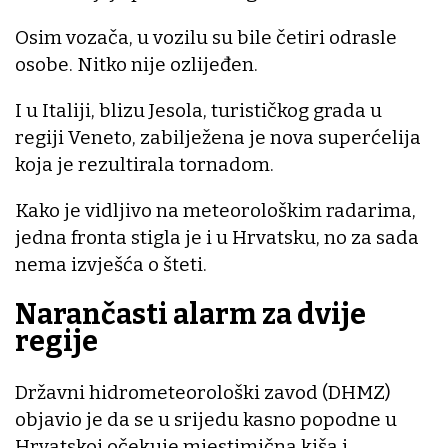
Osim vozača, u vozilu su bile četiri odrasle
osobe. Nitko nije ozlijeđen.
I u Italiji, blizu Jesola, turističkog grada u
regiji Veneto, zabilježena je nova superćelija
koja je rezultirala tornadom.
Kako je vidljivo na meteorološkim radarima,
jedna fronta stigla je i u Hrvatsku, no za sada
nema izvješća o šteti.
Narančasti alarm za dvije
regije
Državni hidrometeorološki zavod (DHMZ)
objavio je da se u srijedu kasno popodne u
Hrvatskoj očekuje mjestimična kiša i