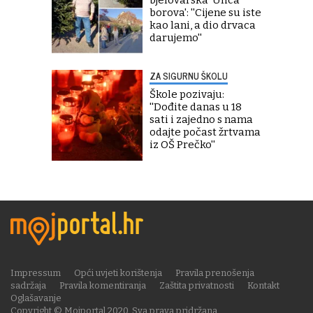
bjelovarska 'Ulica
borova': ''Cijene su iste
kao lani, a dio drvaca
darujemo''
ZA SIGURNU ŠKOLU
Škole pozivaju:
''Dođite danas u 18
sati i zajedno s nama
odajte počast žrtvama
iz OŠ Prečko''
Impressum
Opći uvjeti korištenja
Pravila prenošenja
sadržaja
Pravila komentiranja
Zaštita privatnosti
Kontakt
Oglašavanje
Copyright © Mojportal 2020. Sva prava pridržana.