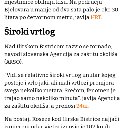
mjestimice obilniju kišu. Na području
Bjelovara u manje od dva sata palo je oko 30
litara po četvornom metru, javlja
HRT
.
Široki vrtlog
Nad Ilirskom Bistricom razvio se tornado,
navodi slovenska Agencija za zaštitu okoliša
(ARSO).
"Vidi se relativno široki vrtlog unutar kojeg
postoje i vrlo jaki, ali mali vrtlozi promjera
svega nekoliko metara. Srećom, fenomen je
trajao samo nekoliko minuta", javlja Agencija
za zaštitu okoliša, a prenosi
24ur
.
Na postaji Koseze kod Ilirske Bistrice najjači
izmjereni udar vjetra iznosio je 107 km/h,