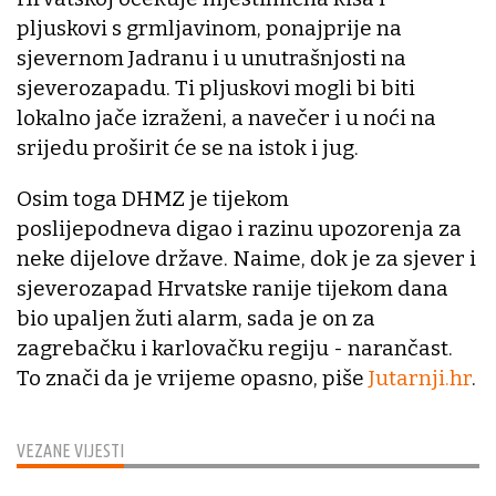
pljuskovi s grmljavinom, ponajprije na
sjevernom Jadranu i u unutrašnjosti na
sjeverozapadu. Ti pljuskovi mogli bi biti
lokalno jače izraženi, a navečer i u noći na
srijedu proširit će se na istok i jug.
Osim toga DHMZ je tijekom
poslijepodneva digao i razinu upozorenja za
neke dijelove države. Naime, dok je za sjever i
sjeverozapad Hrvatske ranije tijekom dana
bio upaljen žuti alarm, sada je on za
zagrebačku i karlovačku regiju - narančast.
To znači da je vrijeme opasno, piše
Jutarnji.hr
.
VEZANE VIJESTI