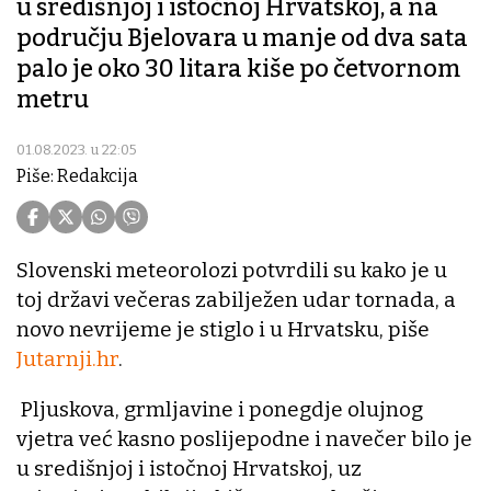
u središnjoj i istočnoj Hrvatskoj, a na
području Bjelovara u manje od dva sata
palo je oko 30 litara kiše po četvornom
metru
01.08.2023. u 22:05
Piše: Redakcija
Slovenski meteorolozi potvrdili su kako je u
toj državi večeras zabilježen udar tornada, a
novo nevrijeme je stiglo i u Hrvatsku, piše
Jutarnji.hr
.
Pljuskova, grmljavine i ponegdje olujnog
vjetra već kasno poslijepodne i navečer bilo je
u središnjoj i istočnoj Hrvatskoj, uz