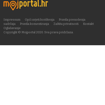
Impressum
Opći uvjeti korištenja
Pravila prenošenja
sadržaja
Pravila komentiranja
Zaštita privatnosti
Kontakt
Oglašavanje
Copyright © Mojportal 2020. Sva prava pridržana.