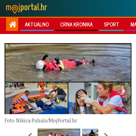
AKTUALNO
CRNA KRONIKA
SPORT
M
Foto: Nikica Puhalo/MojPortal.hr