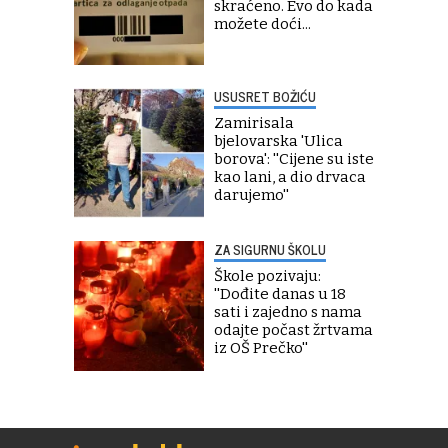
skraćeno. Evo do kada
možete doći...
USUSRET BOŽIĆU
Zamirisala
bjelovarska 'Ulica
borova': ''Cijene su iste
kao lani, a dio drvaca
darujemo''
ZA SIGURNU ŠKOLU
Škole pozivaju:
''Dođite danas u 18
sati i zajedno s nama
odajte počast žrtvama
iz OŠ Prečko''