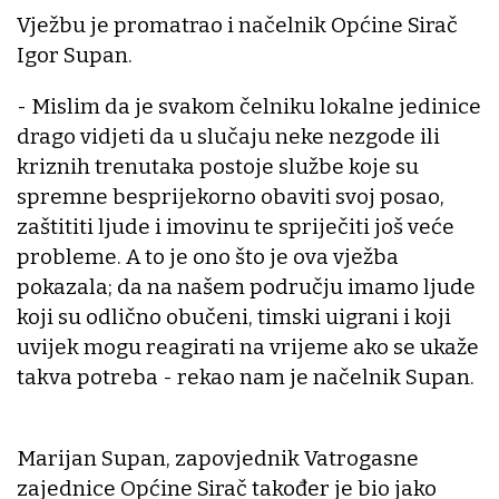
Vježbu je promatrao i načelnik Općine Sirač
Igor Supan.
- Mislim da je svakom čelniku lokalne jedinice
drago vidjeti da u slučaju neke nezgode ili
kriznih trenutaka postoje službe koje su
spremne besprijekorno obaviti svoj posao,
zaštititi ljude i imovinu te spriječiti još veće
probleme. A to je ono što je ova vježba
pokazala; da na našem području imamo ljude
koji su odlično obučeni, timski uigrani i koji
uvijek mogu reagirati na vrijeme ako se ukaže
takva potreba - rekao nam je načelnik Supan.
Marijan Supan, zapovjednik Vatrogasne
zajednice Općine Sirač također je bio jako