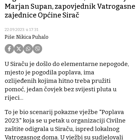
Marjan Supan, zapovjednik Vatrogasne
zajednice Općine Sirač
22.09.2023. u 17:31
Piše: Nikica Puhalo
U Siraču je došlo do elementarne nepogode,
mjesto je pogodila poplava, ima
ozlijeđenih kojima hitno treba pružiti
pomoć, jedan čovjek bez svijesti pluta u
rijeci...
To je bio scenarij pokazne vježbe "Poplava
2023." koja se u petak u organizaciji Civilne
zaštite odigrala u Siraču, ispred lokalnog
Vatrogasnog doma. U vježbi su sudjelovali