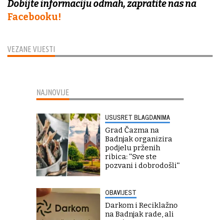
Dobijte informaciju odmah, zapratite nas na
Facebooku!
VEZANE VIJESTI
NAJNOVIJE
USUSRET BLAGDANIMA
Grad Čazma na
Badnjak organizira
podjelu prženih
ribica: ''Sve ste
pozvani i dobrodošli''
OBAVIJEST
Darkom i Reciklažno
na Badnjak rade, ali