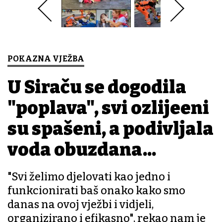
POKAZNA VJEŽBA
U Siraču se dogodila
"poplava", svi ozlijeđeni
su spašeni, a podivljala
voda obuzdana...
"Svi želimo djelovati kao jedno i
funkcionirati baš onako kako smo
danas na ovoj vježbi i vidjeli,
organizirano i efikasno", rekao nam je