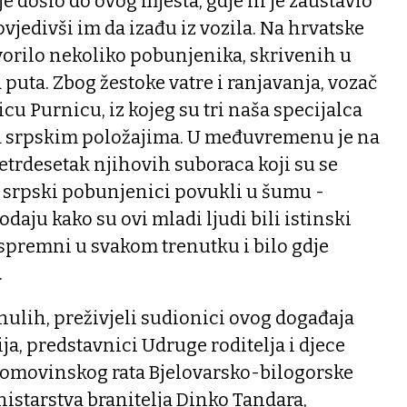
e došlo do ovog mjesta, gdje ih je zaustavio
jedivši im da izađu iz vozila. Na hrvatske
tvorilo nekoliko pobunjenika, skrivenih u
 puta. Zbog žestoke vatre i ranjavanja, vozač
čicu Purnicu, iz kojeg su tri naša specijalca
a srpskim položajima. U međuvremenu je na
etrdesetak njihovih suboraca koji su se
 se srpski pobunjenici povukli u šumu -
odaju kako su ovi mladi ljudi bili istinski
i spremni u svakom trenutku i bilo gdje
.
inulih, preživjeli sudionici ovog događaja
ija, predstavnici Udruge roditelja i djece
Domovinskog rata Bjelovarsko-bilogorske
nistarstva branitelja Dinko Tandara,