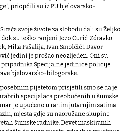
e", priopćili su iz PU bjelovarsko-
irača svoje živote za slobodu dali su Željko
ć, dok su teško ranjeni Jozo Ćurić, Zdravko
k, Mika Pašalija, Ivan Smolčić i Davor
ović jedini je prošao neozljeđen. Oni su
e pripadnika Specijalne jedinice policije
rave bjelovarsko-bilogorske.
 posebnim pijetetom prisjetili smo se da je
t hrabrih specijalaca preobučenih u šumske
marije upućeno u ranim jutarnjim satima
gazin, mjesta gdje su naoružane skupine
etali šumske radnike. Devet maskiranih