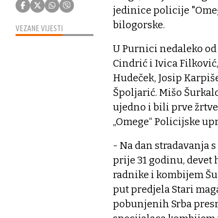
jedinice policije "Omeg
bilogorske.
VEZANE VIJESTI
U Purnici nedaleko od S
Cindrić i Ivica Filkovi
Hudeček, Josip Karpiše
Špoljarić. Mišo Šurkal
ujedno i bili prve žrtv
„Omege“ Policijske up
- Na dan stradavanja s
prije 31 godinu, deve
radnike i kombijem Šu
put predjela Stari ma
pobunjenih Srba presr