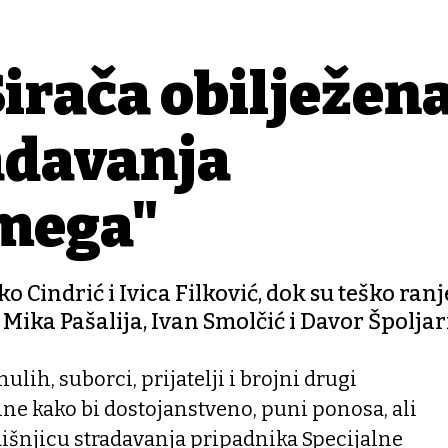
irača obilježena
adavanja
mega"
ko Cindrić i Ivica Filković, dok su teško ranj
Mika Pašalija, Ivan Smolčić i Davor Špoljar
ulih, suborci, prijatelji i brojni drugi
dine kako bi dostojanstveno, puni ponosa, ali
odišnjicu stradavanja pripadnika Specijalne