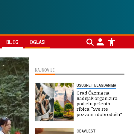
BIJEG
OGLASI
NAJNOVIJE
USUSRET BLAGDANIMA
Grad Čazma na
Badnjak organizira
podjelu prženih
ribica: ''Sve ste
pozvani i dobrodošli''
OBAVIJEST