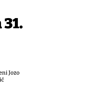
 31.
eni Jozo
ić