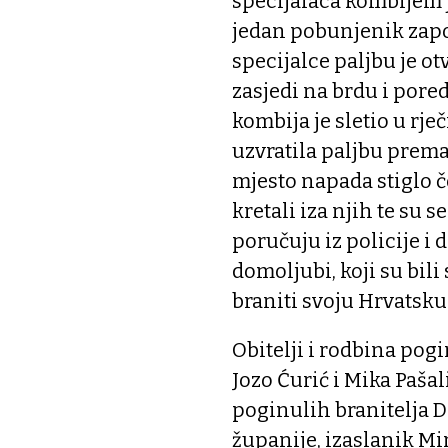
specijalaca kombijem j
jedan pobunjenik zapov
specijalce paljbu je o
zasjedi na brdu i pored
kombija je sletio u rje
uzvratila paljbu prem
mjesto napada stiglo č
kretali iza njih te su
poručuju iz policije i d
domoljubi, koji su bil
braniti svoju Hrvatsku
Obitelji i rodbina pog
Jozo Ćurić i Mika Pašal
poginulih branitelja 
županije, izaslanik Mi