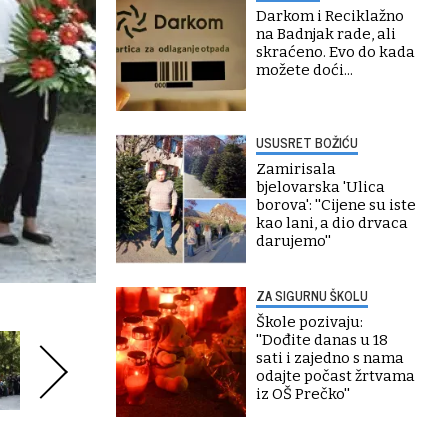
Darkom i Reciklažno
na Badnjak rade, ali
skraćeno. Evo do kada
možete doći...
USUSRET BOŽIĆU
Zamirisala
bjelovarska 'Ulica
borova': ''Cijene su iste
kao lani, a dio drvaca
darujemo''
ZA SIGURNU ŠKOLU
Škole pozivaju:
''Dođite danas u 18
sati i zajedno s nama
odajte počast žrtvama
iz OŠ Prečko''