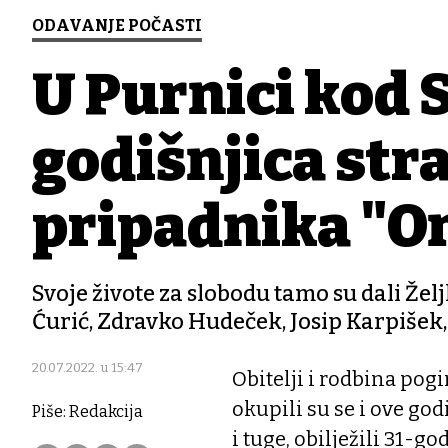
ODAVANJE POČASTI
U Purnici kod S
godišnjica str
pripadnika "O
Svoje živote za slobodu tamo su dali Želj
Ćurić, Zdravko Hudeček, Josip Karpišek, 
20.07.2022. u 15:47
Obitelji i rodbina pogin
okupili su se i ove go
Piše: Redakcija
i tuge, obilježili 31-g