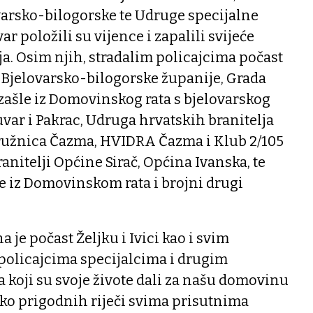
varsko-bilogorske te Udruge specijalne
ar položili su vijence i zapalili svijeće
a. Osim njih, stradalim policajcima počast
i Bjelovarsko-bilogorske županije, Grada
zašle iz Domovinskog rata s bjelovarskog
var i Pakrac, Udruga hrvatskih branitelja
družnica Čazma, HVIDRA Čazma i Klub 2/105
ranitelji Općine Sirač, Općina Ivanska, te
e iz Domovinskom rata i brojni drugi
je počast Željku i Ivici kao i svim
olicajcima specijalcima i drugim
 koji su svoje živote dali za našu domovinu
iko prigodnih riječi svima prisutnima