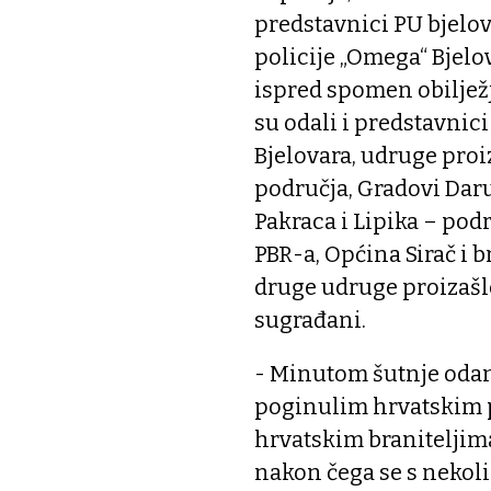
predstavnici PU bjelo
policije „Omega“ Bjelov
ispred spomen obilježj
su odali i predstavnic
Bjelovara, udruge proi
područja, Gradovi Daru
Pakraca i Lipika – po
PBR-a, Općina Sirač i b
druge udruge proizašl
sugrađani.
- Minutom šutnje odana 
poginulim hrvatskim p
hrvatskim braniteljima
nakon čega se s nekol