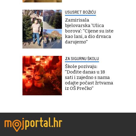
USUSRET BOŽIĆU
Zamirisala
bjelovarska 'Ulica
borova': ''Cijene su iste
kao lani, a dio drvaca
darujemo''
ZA SIGURNU ŠKOLU
Škole pozivaju:
''Dođite danas u 18
sati i zajedno s nama
odajte počast žrtvama
iz OŠ Prečko''