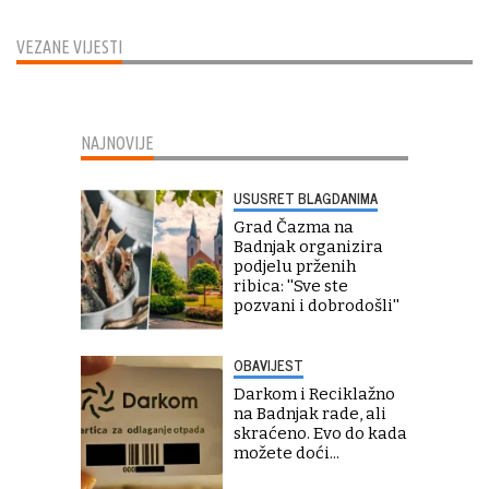
VEZANE VIJESTI
NAJNOVIJE
USUSRET BLAGDANIMA
Grad Čazma na
Badnjak organizira
podjelu prženih
ribica: ''Sve ste
pozvani i dobrodošli''
OBAVIJEST
Darkom i Reciklažno
na Badnjak rade, ali
skraćeno. Evo do kada
možete doći...