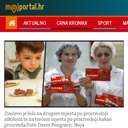
AKTUALNO
CRNA KRONIKA
SPORT
M
Zvečevo je bilo na drugom mjestu po proizvodnji
alkohola te na trećem mjestu po proizvodnji kakao
proizvoda/Foto: Davor Pongracic, Neja