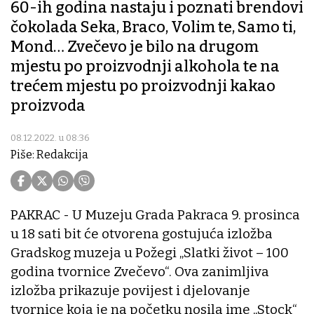
60-ih godina nastaju i poznati brendovi
čokolada Seka, Braco, Volim te, Samo ti,
Mond… Zvečevo je bilo na drugom
mjestu po proizvodnji alkohola te na
trećem mjestu po proizvodnji kakao
proizvoda
08.12.2022. u 08:36
Piše: Redakcija
PAKRAC - U Muzeju Grada Pakraca 9. prosinca
u 18 sati bit će otvorena gostujuća izložba
Gradskog muzeja u Požegi „Slatki život – 100
godina tvornice Zvečevo“. Ova zanimljiva
izložba prikazuje povijest i djelovanje
tvornice koja je na početku nosila ime „Stock“