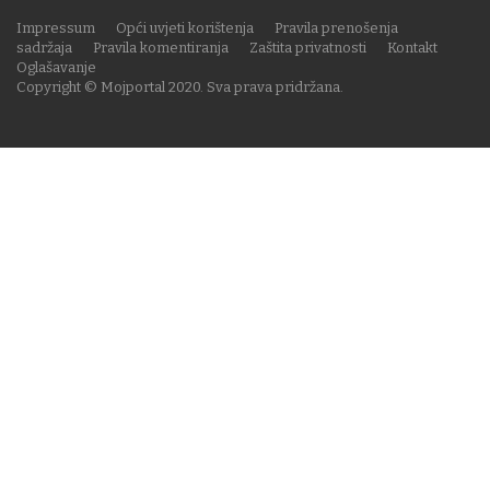
Impressum
Opći uvjeti korištenja
Pravila prenošenja
sadržaja
Pravila komentiranja
Zaštita privatnosti
Kontakt
Oglašavanje
Copyright © Mojportal 2020. Sva prava pridržana.