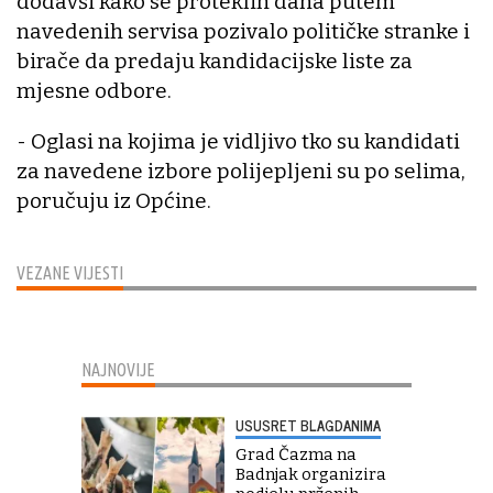
dodavši kako se proteklih dana putem
navedenih servisa pozivalo političke stranke i
birače da predaju kandidacijske liste za
mjesne odbore.
- Oglasi na kojima je vidljivo tko su kandidati
za navedene izbore polijepljeni su po selima,
poručuju iz Općine.
VEZANE VIJESTI
NAJNOVIJE
USUSRET BLAGDANIMA
Grad Čazma na
Badnjak organizira