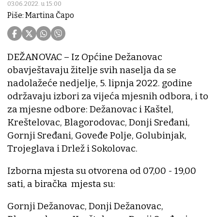
03.06.2022. u 15:00
Piše: Martina Čapo
DEŽANOVAC – Iz Općine Dežanovac
obavještavaju žitelje svih naselja da se
nadolažeće nedjelje, 5. lipnja 2022. godine
održavaju izbori za vijeća mjesnih odbora, i to
za mjesne odbore: Dežanovac i Kaštel,
Kreštelovac, Blagorodovac, Donji Sređani,
Gornji Sređani, Goveđe Polje, Golubinjak,
Trojeglava i Drlež i Sokolovac.
Izborna mjesta su otvorena od 07,00 - 19,00
sati, a biračka mjesta su:
Gornji Dežanovac, Donji Dežanovac,