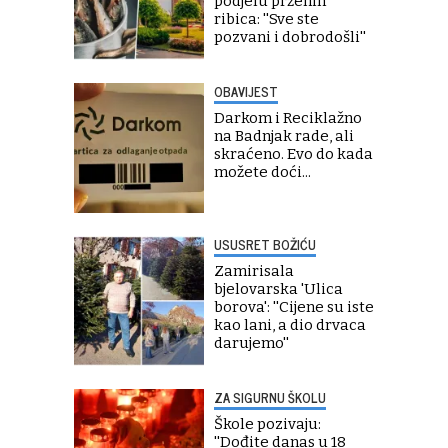
podjelu prženih
ribica: ''Sve ste
pozvani i dobrodošli''
OBAVIJEST
Darkom i Reciklažno
na Badnjak rade, ali
skraćeno. Evo do kada
možete doći...
USUSRET BOŽIĆU
Zamirisala
bjelovarska 'Ulica
borova': ''Cijene su iste
kao lani, a dio drvaca
darujemo''
ZA SIGURNU ŠKOLU
Škole pozivaju:
''Dođite danas u 18