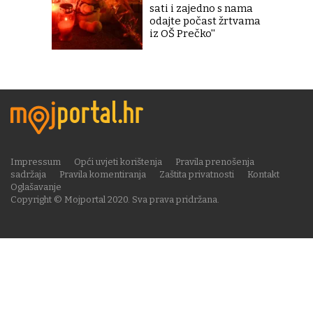
sati i zajedno s nama
odajte počast žrtvama
iz OŠ Prečko''
Impressum
Opći uvjeti korištenja
Pravila prenošenja
sadržaja
Pravila komentiranja
Zaštita privatnosti
Kontakt
Oglašavanje
Copyright © Mojportal 2020. Sva prava pridržana.