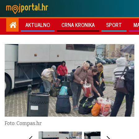
AKTUALNO
CRNA KRONIKA
SPORT
M
Foto: Compas.hr