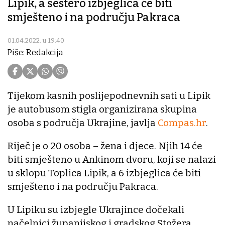
Lipik, a šestero izbjeglica će biti
smješteno i na području Pakraca
01.04.2022. u 19:40
Piše: Redakcija
Tijekom kasnih poslijepodnevnih sati u Lipik
je autobusom stigla organizirana skupina
osoba s područja Ukrajine, javlja
Compas.hr
.
Riječ je o 20 osoba – žena i djece. Njih 14 će
biti smješteno u Ankinom dvoru, koji se nalazi
u sklopu Toplica Lipik, a 6 izbjeglica će biti
smješteno i na području Pakraca.
U Lipiku su izbjegle Ukrajince dočekali
načelnici županijskog i gradskog Stožera