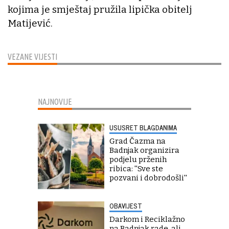
kojima je smještaj pružila lipička obitelj
Matijević.
VEZANE VIJESTI
NAJNOVIJE
USUSRET BLAGDANIMA
Grad Čazma na
Badnjak organizira
podjelu prženih
ribica: ''Sve ste
pozvani i dobrodošli''
OBAVIJEST
Darkom i Reciklažno
na Badnjak rade, ali