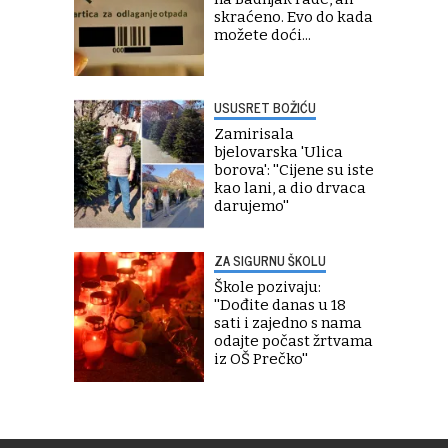
skraćeno. Evo do kada
možete doći...
USUSRET BOŽIĆU
Zamirisala
bjelovarska 'Ulica
borova': ''Cijene su iste
kao lani, a dio drvaca
darujemo''
ZA SIGURNU ŠKOLU
Škole pozivaju:
''Dođite danas u 18
sati i zajedno s nama
odajte počast žrtvama
iz OŠ Prečko''