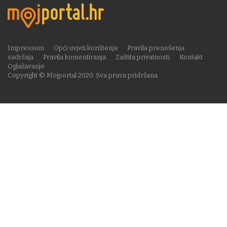
Impressum
Opći uvjeti korištenja
Pravila prenošenja
sadržaja
Pravila komentiranja
Zaštita privatnosti
Kontakt
Oglašavanje
Copyright © Mojportal 2020. Sva prava pridržana.