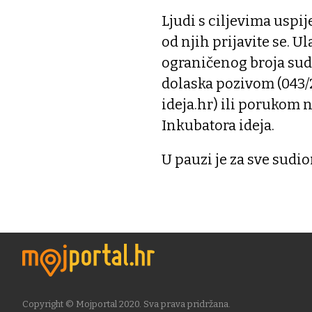
Ljudi s ciljevima uspij
od njih prijavite se. U
ograničenog broja sud
dolaska pozivom (043/
ideja.hr) ili porukom 
Inkubatora ideja.
U pauzi je za sve sudi
Copyright © Mojportal 2020. Sva prava pridržana.