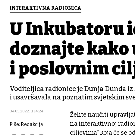
INTERAKTIVNA RADIONICA
U Inkubatoru i
doznajte kako 
i poslovnim ci
Voditeljica radionice je Dunja Dunda iz 
i usavršavala na poznatim svjetskim sv
04.03.2022. u 14:24
Želite naučiti upravlj
na interaktivnoj radi
Piše: Redakcija
ciljevima“ koja će se od