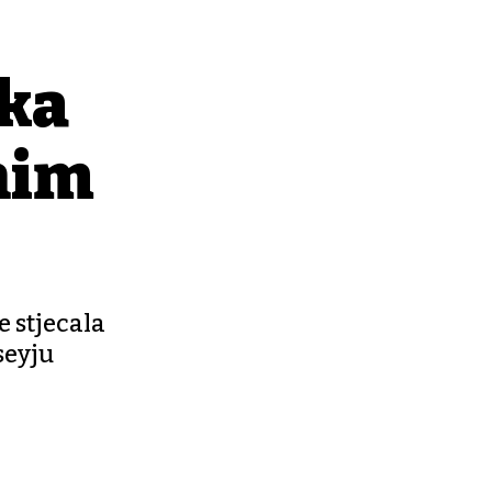
tka
nim
e stjecala
seyju