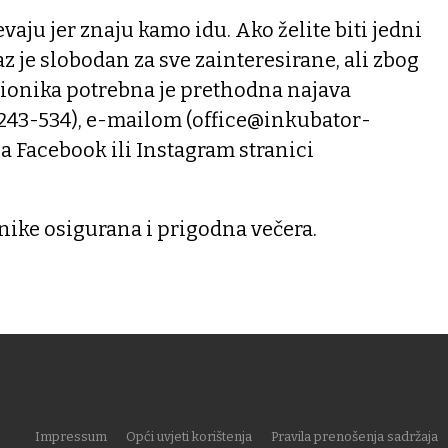
evaju jer znaju kamo idu. Ako želite biti jedni
laz je slobodan za sve zainteresirane, ali zbog
ionika potrebna je prethodna najava
243-534), e-mailom (office@inkubator-
na Facebook ili Instagram stranici
onike osigurana i prigodna večera.
Impressum
Opći uvjeti korištenja
Pravila prenošenja sadržaja