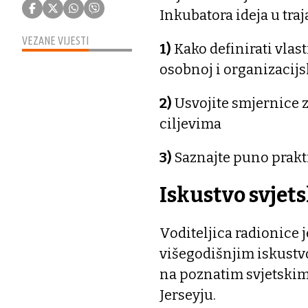
Inkubatora ideja u traja
VEZANE VIJESTI
1)
Kako definirati vlasti
osobnoj i organizacijs
2)
Usvojite smjernice 
ciljevima
3)
Saznajte puno prakti
Iskustvo svjets
Voditeljica radionice 
višegodišnjim iskustvo
na poznatim svjetskim
Jerseyju.