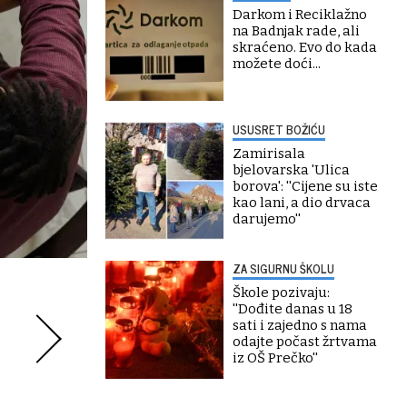
Darkom i Reciklažno
na Badnjak rade, ali
skraćeno. Evo do kada
možete doći...
USUSRET BOŽIĆU
Zamirisala
bjelovarska 'Ulica
borova': ''Cijene su iste
kao lani, a dio drvaca
darujemo''
ZA SIGURNU ŠKOLU
Škole pozivaju:
''Dođite danas u 18
sati i zajedno s nama
odajte počast žrtvama
iz OŠ Prečko''