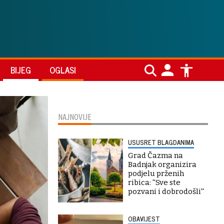
BIJEG
OGLASI
NAJNOVIJE
USUSRET BLAGDANIMA
Grad Čazma na
Badnjak organizira
podjelu prženih
ribica: ''Sve ste
pozvani i dobrodošli''
OBAVIJEST