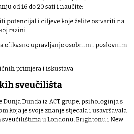
nju od 16 do 20 sati i naučite:
ti potencijal i ciljeve koje želite ostvariti na
koj razini
za efikasno upravljanje osobnim i poslovnim
čnih primjera i iskustava
kih sveučilišta
je Dunja Dunda iz ACT grupe, psihologinja s
m koja je svoje znanje stjecala i usavršavala
 sveučilištima u Londonu, Brightonu i New