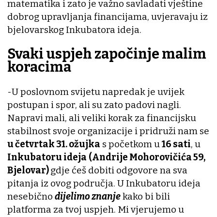
matematika i zato je važno savladati vještine
dobrog upravljanja financijama, uvjeravaju iz
bjelovarskog Inkubatora ideja.
Svaki uspjeh započinje malim
koracima
-U poslovnom svijetu napredak je uvijek
postupan i spor, ali su zato padovi nagli.
Napravi mali, ali veliki korak za financijsku
stabilnost svoje organizacije i pridruži nam se
u četvrtak 31. ožujka
s početkom u
16 sati
, u
Inkubatoru ideja
(Andrije Mohorovičića 59,
Bjelovar)
gdje ćeš dobiti odgovore na sva
pitanja iz ovog područja. U Inkubatoru ideja
nesebično
dijelimo znanje
kako bi bili
platforma za tvoj uspjeh. Mi vjerujemo u