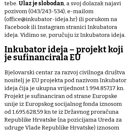
tebe.
Ulaz je slobodan
, a svoj dolazak najavi
pozivom (043/243-534), e-mailom
(office@inkubator-ideja.hr) ili porukom na
Facebook ili Instagram stranici Inkubatora
ideja. Vidimo se, poručuju iz Inkubatora ideja.
Inkubator ideja – projekt koji
je sufinancirala EU
Bjelovarski centar za razvoj civilnoga društva
nositelj je EU projekta pod nazivom Inkubator
ideja čija je ukupna vrijednost 1.994.857,17 kn.
Projekt je sufinanciran od strane Europske
unije iz Europskog socijalnog fonda iznosom
od 1.695.628,59 kn te iz Državnog proračuna
Republike Hrvatske (na pozicijama Ureda za
udruge Vlade Republike Hrvatske) iznosom