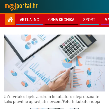
AKTUALNO
CRNA KRONIKA
SPORT
M
U četvrtak u bjelovarskom Inkubatoru ideja doznajte
kako pravilno upravljati novcem/Foto: Inkubator ideja