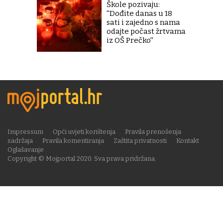
Škole pozivaju:
''Dođite danas u 18
sati i zajedno s nama
odajte počast žrtvama
iz OŠ Prečko''
Impressum
Opći uvjeti korištenja
Pravila prenošenja
sadržaja
Pravila komentiranja
Zaštita privatnosti
Kontakt
Oglašavanje
Copyright © Mojportal 2020. Sva prava pridržana.