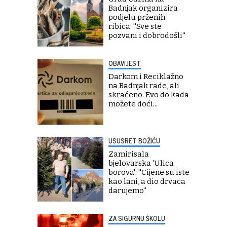
Badnjak organizira
podjelu prženih
ribica: ''Sve ste
pozvani i dobrodošli''
OBAVIJEST
Darkom i Reciklažno
na Badnjak rade, ali
skraćeno. Evo do kada
možete doći...
USUSRET BOŽIĆU
Zamirisala
bjelovarska 'Ulica
borova': ''Cijene su iste
kao lani, a dio drvaca
darujemo''
ZA SIGURNU ŠKOLU