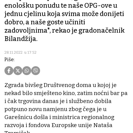
enološku ponudu te naše OPG-ove u
jednu cjelinu koja svima može donijeti
dobro, a naše goste učiniti
zadovoljnima", rekao je gradonačelnik
Bilandžija.
28.11.2022. u 17:52
Piše:
Zgrada bivšeg Društvenog doma u kojoj je
nekad bilo smješteno kino, zatim noćni bar pa
i čak trgovina danas je i službeno dobila
potpuno novu namjenu zbog čega je u
Garešnicu došla i ministrica regionalnog
razvoja i fondova Europske unije Nataša