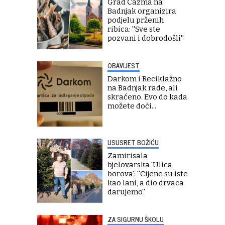
Grad Čazma na
Badnjak organizira
podjelu prženih
ribica: ''Sve ste
pozvani i dobrodošli''
OBAVIJEST
Darkom i Reciklažno
na Badnjak rade, ali
skraćeno. Evo do kada
možete doći...
USUSRET BOŽIĆU
Zamirisala
bjelovarska 'Ulica
borova': ''Cijene su iste
kao lani, a dio drvaca
darujemo''
ZA SIGURNU ŠKOLU