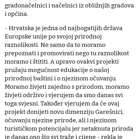
gradonačelnici i načelnici iz obližnjih gradova
i općina.
- Hrvatska je jedna od najbogatijih država
Europske unije po svojoj prirodnoj
raznolikosti. Ne samo da to moramo
prepoznati i promovirati nego tu raznolikost
moramo i štititi. A upravo ovakvi projekti
pružaju mogućnost edukacije o našoj
prirodnoj baštini i o njezinom očuvanju.
Moramo živjeti zajedno s prirodom, moramo
živjeti održivo i vjerujem da smo danas svi
toga svjesni. Također vjerujem da će ovaj
projekt donijeti novu dimenziju Garešnici,
očuvanju njezine prirode, ali i njezinom
turističkom potencijalu jer netaknuta priroda
je danas ono što svi traže i cijene - rekla je