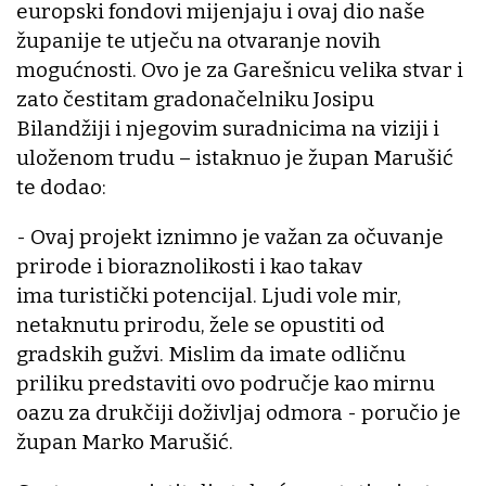
europski fondovi mijenjaju i ovaj dio naše
županije te utječu na otvaranje novih
mogućnosti. Ovo je za Garešnicu velika stvar i
zato čestitam gradonačelniku Josipu
Bilandžiji i njegovim suradnicima na viziji i
uloženom trudu – istaknuo je župan Marušić
te dodao:
- Ovaj projekt iznimno je važan za očuvanje
prirode i bioraznolikosti i kao takav
ima turistički potencijal. Ljudi vole mir,
netaknutu prirodu, žele se opustiti od
gradskih gužvi. Mislim da imate odličnu
priliku predstaviti ovo područje kao mirnu
oazu za drukčiji doživljaj odmora - poručio je
župan Marko Marušić.