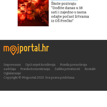
Škole pozivaju:
''Dođite danas u 18
sati i zajedno s nama
odajte počast žrtvama
iz OŠ Prečko''
Impressum
Opći uvjeti korištenja
Pravila prenošenja
sadržaja
Pravila komentiranja
Zaštita privatnosti
Kontakt
Oglašavanje
Copyright © Mojportal 2020. Sva prava pridržana.