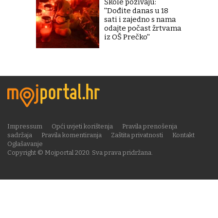
Škole pozivaju:
''Dođite danas u 18
sati i zajedno s nama
odajte počast žrtvama
iz OŠ Prečko''
Impressum
Opći uvjeti korištenja
Pravila prenošenja
sadržaja
Pravila komentiranja
Zaštita privatnosti
Kontakt
Oglašavanje
Copyright © Mojportal 2020. Sva prava pridržana.