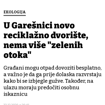
EKOLOGIJA
U Garešnici novo
reciklažno dvorište,
nema više "zelenih
otoka"
Građani mogu otpad dovoziti besplatno,
a važno je da ga prije dolaska razvrstaju
kako bi se izbjegle gužve. Također, na
ulazu moraju predočiti osobnu
iskaznicu
22.12.2020. u 20:41