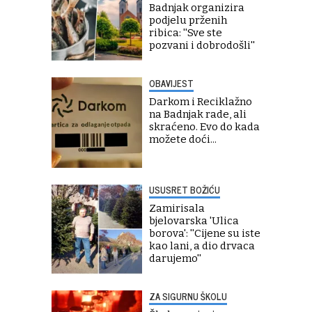
Badnjak organizira
podjelu prženih
ribica: ''Sve ste
pozvani i dobrodošli''
OBAVIJEST
Darkom i Reciklažno
na Badnjak rade, ali
skraćeno. Evo do kada
možete doći...
USUSRET BOŽIĆU
Zamirisala
bjelovarska 'Ulica
borova': ''Cijene su iste
kao lani, a dio drvaca
darujemo''
ZA SIGURNU ŠKOLU