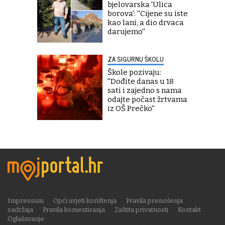
bjelovarska 'Ulica
borova': ''Cijene su iste
kao lani, a dio drvaca
darujemo''
ZA SIGURNU ŠKOLU
Škole pozivaju:
''Dođite danas u 18
sati i zajedno s nama
odajte počast žrtvama
iz OŠ Prečko''
Impressum
Opći uvjeti korištenja
Pravila prenošenja
sadržaja
Pravila komentiranja
Zaštita privatnosti
Kontakt
Oglašavanje