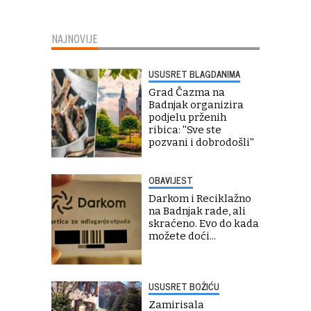
NAJNOVIJE
USUSRET BLAGDANIMA
Grad Čazma na
Badnjak organizira
podjelu prženih
ribica: ''Sve ste
pozvani i dobrodošli''
OBAVIJEST
Darkom i Reciklažno
na Badnjak rade, ali
skraćeno. Evo do kada
možete doći...
USUSRET BOŽIĆU
Zamirisala