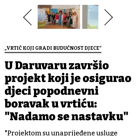
„VRTIĆ KOJI GRADI BUDUĆNOST DJECE“
U Daruvaru završio
projekt koji je osigurao
djeci popodnevni
boravak u vrtiću:
"Nadamo se nastavku"
"Projektom su unaprijeđene usluge