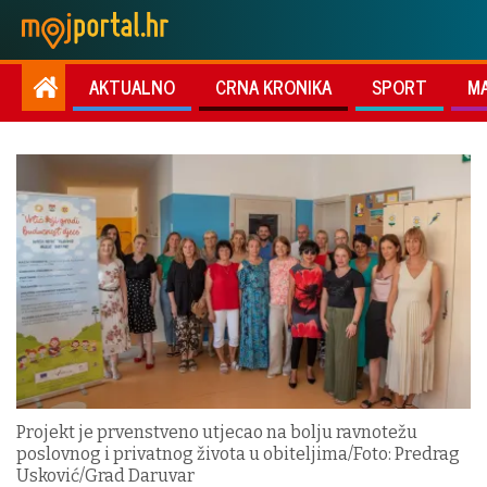
AKTUALNO
CRNA KRONIKA
SPORT
M
Projekt je prvenstveno utjecao na bolju ravnotežu
poslovnog i privatnog života u obiteljima/Foto: Predrag
Usković/Grad Daruvar