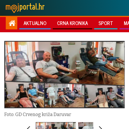
AKTUALNO
CRNA KRONIKA
SPORT
M
Foto: GD Crvenog križa Daruvar