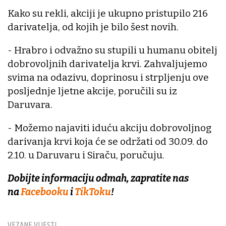
Kako su rekli, akciji je ukupno pristupilo 216
darivatelja, od kojih je bilo šest novih.
- Hrabro i odvažno su stupili u humanu obitelj
dobrovoljnih darivatelja krvi. Zahvaljujemo
svima na odazivu, doprinosu i strpljenju ove
posljednje ljetne akcije, poručili su iz
Daruvara.
- Možemo najaviti iduću akciju dobrovoljnog
darivanja krvi koja će se održati od 30.09. do
2.10. u Daruvaru i Siraču, poručuju.
Dobijte informaciju odmah, zapratite nas
na
Facebooku
i
TikToku
!
VEZANE VIJESTI