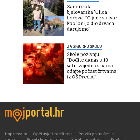
Zamirisala
bjelovarska 'Ulica
borova': ''Cijene su iste
kao lani, a dio drvaca
darujemo''
ZA SIGURNU ŠKOLU
Škole pozivaju:
''Dođite danas u 18
sati i zajedno s nama
odajte počast žrtvama
iz OŠ Prečko''
Impressum
Opći uvjeti korištenja
Pravila prenošenja
sadržaja
Pravila komentiranja
Zaštita privatnosti
Kontakt