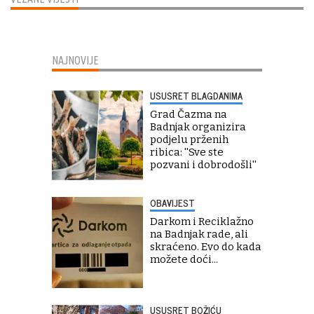
NAJNOVIJE
USUSRET BLAGDANIMA
Grad Čazma na
Badnjak organizira
podjelu prženih
ribica: ''Sve ste
pozvani i dobrodošli''
OBAVIJEST
Darkom i Reciklažno
na Badnjak rade, ali
skraćeno. Evo do kada
možete doći...
USUSRET BOŽIĆU