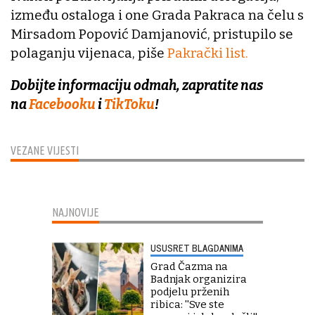
između ostaloga i one Grada Pakraca na čelu s
Mirsadom Popović Damjanović, pristupilo se
polaganju vijenaca, piše
Pakrački list.
Dobijte informaciju odmah, zapratite nas
na
Facebooku
i
TikToku
!
VEZANE VIJESTI
NAJNOVIJE
USUSRET BLAGDANIMA
Grad Čazma na
Badnjak organizira
podjelu prženih
ribica: ''Sve ste