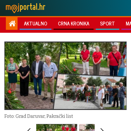
AKTUALNO
CRNA KRONIKA
SPORT
M
Foto: Grad Daruvar, Pakrački list