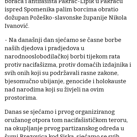
boraca i antifašista Pakrac-Lipik u Pakracu
ispred Spomenika palim borcima obratio
dožupan Požeško-slavonske županije Nikola
Ivanović.
- Na današnji dan sjećamo se časne borbe
naših djedova i pradjedova u
narodnooslobodilačkoj borbi tijekom rata
protiv nacifašizma, protiv domaćih izdajnika i
svih onih koji su podržavali rasne zakone,
bjesomučno ubijanje, genocide i holokauste
nad narodima koji su živjeli na ovim
prostorima.
Danas se sjećamo i prvog organiziranog
oružanog otpora tom nacifašističkom teroru,
na okupljanje prvog partizanskog odreda u
šumi Brezovica kod Siska, sjećamo se svih