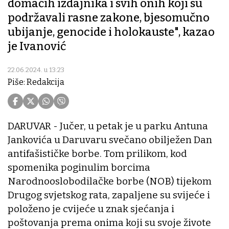
domaćih izdajnika i svih onih koji su
podržavali rasne zakone, bjesomučno
ubijanje, genocide i holokauste", kazao
je Ivanović
22.06.2024. u 13:23
Piše: Redakcija
DARUVAR - Jučer, u petak je u parku Antuna
Jankovića u Daruvaru svečano obilježen Dan
antifašističke borbe. Tom prilikom, kod
spomenika poginulim borcima
Narodnooslobodilačke borbe (NOB) tijekom
Drugog svjetskog rata, zapaljene su svijeće i
položeno je cvijeće u znak sjećanja i
poštovanja prema onima koji su svoje živote