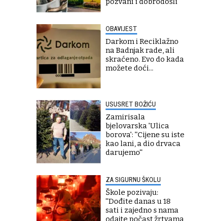
pozvani i dobrodošli''
OBAVIJEST
Darkom i Reciklažno
na Badnjak rade, ali
skraćeno. Evo do kada
možete doći...
USUSRET BOŽIĆU
Zamirisala
bjelovarska 'Ulica
borova': ''Cijene su iste
kao lani, a dio drvaca
darujemo''
ZA SIGURNU ŠKOLU
Škole pozivaju:
''Dođite danas u 18
sati i zajedno s nama
odajte počast žrtvama