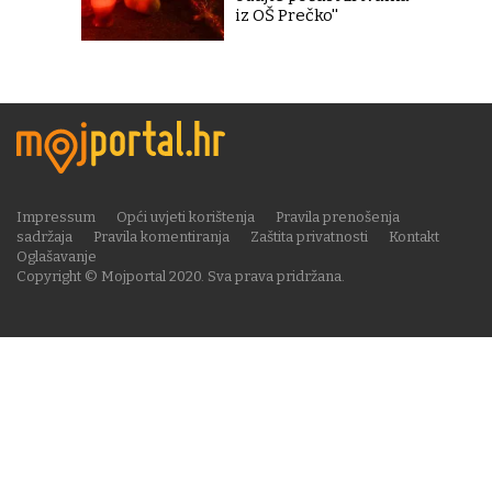
iz OŠ Prečko''
Impressum
Opći uvjeti korištenja
Pravila prenošenja
sadržaja
Pravila komentiranja
Zaštita privatnosti
Kontakt
Oglašavanje
Copyright © Mojportal 2020. Sva prava pridržana.